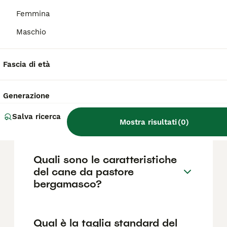
parte lanosa non fa la muta annuale, ma
cresce continuamente formando le
Femmina
caratteristiche "tacole".
Maschio
Quanto costa un cucciolo di
Fascia di età
Pastore Bergamasco?
Generazione
Qual è il carattere del cane
Salva ricerca
da pastore bergamasco?
Mostra risultati
(
0
)
Quali sono le caratteristiche
del cane da pastore
bergamasco?
Qual è la taglia standard del