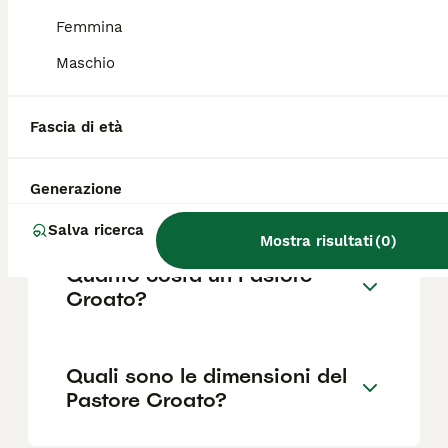
proprietario.
Femmina
Maschio
Qual è la razza di cane da
pastore croato?
Fascia di età
Che cos'è il cane da pastore
Generazione
croato?
Salva ricerca
Mostra risultati
(
0
)
Quanto costa un Pastore
Croato?
Quali sono le dimensioni del
Pastore Croato?