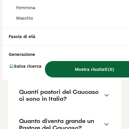
385€ ,anche se i prezzi possono variare in
base a fattori come il pedigree, la
Femmina
reputazione dell'allevatore e la posizione.
Maschio
Il Pastore del Caucaso è un
Fascia di età
cane aggressivo?
Generazione
Quanti cuccioli può fare un
Salva ricerca
Pastore del Caucaso?
Mostra risultati
(
0
)
Quanti pastori del Caucaso
ci sono in Italia?
Quanto diventa grande un
Pastore del Caucaso?