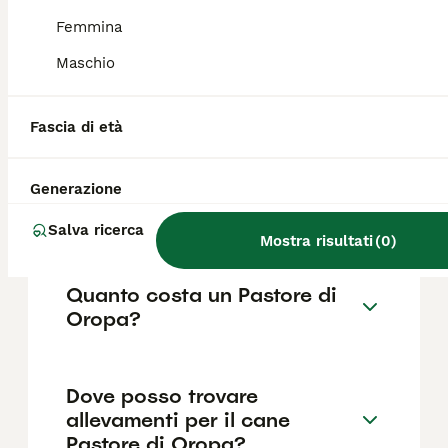
inutilmente aggressivo, ma sa agire con
decisione quando necessario.
Femmina
Maschio
Quanto vive un pastore
d'oropa?
Fascia di età
Generazione
Quali sono i difetti del Cane
da Pastore Italiano?
Salva ricerca
Mostra risultati
(
0
)
Quanto costa un Pastore di
Oropa?
Dove posso trovare
allevamenti per il cane
Pastore di Oropa?