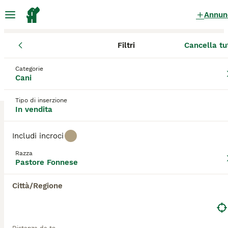
Annun
Filtri
Cancella tu
Cuccioli
Pastore Fonnese
Campania
Città Metropolitana di N
Categorie
Pastore Fonnese Cuccioli in vendita
Cani
a Portici
Tipo di inserzione
0 Cuccioli trovati
In vendita
Pastore Fonnese
Filtri
Solo di razza
Includi incroci
Il
Pastore Fonnese
, noto anche come Pastore di Fonni, è
Razza
una razza canina rara e antica originaria della città di
Pastore Fonnese
Fonni
,
Salva ricerca
Ordina
situata nella regione montuosa della Barbagia in
Sardegna,
Italia
. Questo cane da pastore è di taglia media-grande,
Città/Regione
robusto e muscoloso, con un mantello spesso e resistente
alle intemperie. I colori più comuni sono nero, fulvo,
tigrato, zibellino e grigio, con possibili marcature bianche.
Ha un'espressione intelligente e vigile, con orecchie di