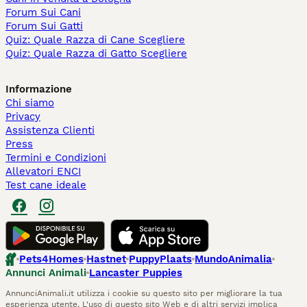
Forum Sui Cani
Forum Sui Gatti
Quiz: Quale Razza di Cane Scegliere
Quiz: Quale Razza di Gatto Scegliere
Informazione
Chi siamo
Privacy
Assistenza Clienti
Press
Termini e Condizioni
Allevatori ENCI
Test cane ideale
Pets4Homes
Hastnet
PuppyPlaats
MundoAnimalia
Annunci Animali
Lancaster Puppies
AnnunciAnimali.it utilizza i cookie su questo sito per migliorare la tua
esperienza utente. L'uso di questo sito Web e di altri servizi implica