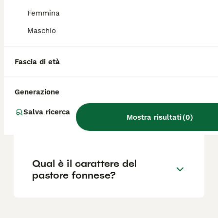
Femmina
Quali sono le caratteristiche
del cane fonnese?
Maschio
Fascia di età
Quanto costa un cucciolo di
Pastore Fonnese?
Generazione
Salva ricerca
Dove si trova il cane fonnese
Mostra risultati
(
0
)
in Sardegna?
Qual è il carattere del
pastore fonnese?