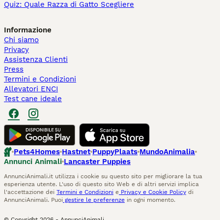
Quiz: Quale Razza di Gatto Scegliere
Informazione
Chi siamo
Privacy
Assistenza Clienti
Press
Termini e Condizioni
Allevatori ENCI
Test cane ideale
Pets4Homes
Hastnet
PuppyPlaats
MundoAnimalia
Annunci Animali
Lancaster Puppies
AnnunciAnimali.it utilizza i cookie su questo sito per migliorare la tua
esperienza utente. L'uso di questo sito Web e di altri servizi implica
l'accettazione dei
Termini e Condizioni
e
Privacy e Cookie Policy
di
AnnunciAnimali. Puoi
gestire le preferenze
in ogni momento.
© Copyright
2026
-
AnnunciAnimali