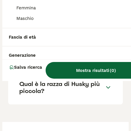
prezzi che possono superare anche questa
Femmina
soglia secondo colore degli occhi e taglia.
Maschio
Quanto cresce un Pomsky?
Fascia di età
Quali sono le caratteristiche
Generazione
del Pomsky?
Salva ricerca
Mostra risultati
(
0
)
Qual è la razza di Husky più
piccola?