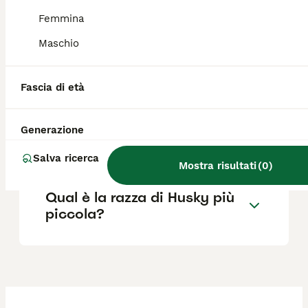
prezzi che possono superare anche questa
Femmina
soglia secondo colore degli occhi e taglia.
Maschio
Quanto cresce un Pomsky?
Fascia di età
Quali sono le caratteristiche
Generazione
del Pomsky?
Salva ricerca
Mostra risultati
(
0
)
Qual è la razza di Husky più
piccola?