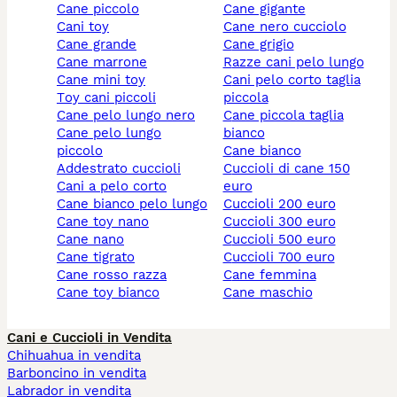
cane piccolo
cane gigante
cani toy
cane nero cucciolo
cane grande
cane grigio
cane marrone
razze cani pelo lungo
cane mini toy
cani pelo corto taglia
toy cani piccoli
piccola
cane pelo lungo nero
cane piccola taglia
cane pelo lungo
bianco
piccolo
cane bianco
addestrato cuccioli
cuccioli di cane 150
cani a pelo corto
euro
cane bianco pelo lungo
cuccioli 200 euro
cane toy nano
cuccioli 300 euro
cane nano
cuccioli 500 euro
cane tigrato
cuccioli 700 euro
cane rosso razza
cane femmina
cane toy bianco
cane maschio
Cani e Cuccioli in Vendita
Chihuahua in vendita
Barboncino in vendita
Labrador in vendita