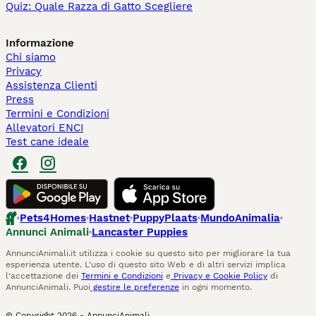
Quiz: Quale Razza di Gatto Scegliere
Informazione
Chi siamo
Privacy
Assistenza Clienti
Press
Termini e Condizioni
Allevatori ENCI
Test cane ideale
Pets4Homes
Hastnet
PuppyPlaats
MundoAnimalia
Annunci Animali
Lancaster Puppies
AnnunciAnimali.it utilizza i cookie su questo sito per migliorare la tua
esperienza utente. L'uso di questo sito Web e di altri servizi implica
l'accettazione dei
Termini e Condizioni
e
Privacy e Cookie Policy
di
AnnunciAnimali. Puoi
gestire le preferenze
in ogni momento.
© Copyright
2026
-
AnnunciAnimali