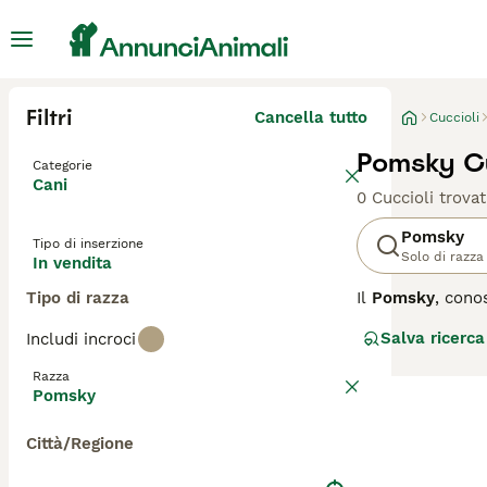
Filtri
Cancella tutto
Cuccioli
Pomsky Cu
Categorie
Cani
0 Cuccioli trovat
Pomsky
Tipo di inserzione
Solo di razza
In vendita
Tipo di razza
Il
Pomsky
, cono
grazie al suo asp
Salva ricerca
Includi incroci
Husky con la tag
con colori che va
Razza
piccole e dritte
Pomsky
molto socievole,
appartamento, pu
Città/Regione
“pomsky toy”, e