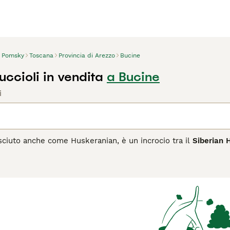
Pomsky
Toscana
Provincia di Arezzo
Bucine
ccioli in vendita
a Bucine
i
sciuto anche come Huskeranian, è un incrocio tra il
Siberian 
etto da cucciolo e al carattere vivace. Originario degli Stati U
lia più piccola del Pomerania. Questo cane ha un mantello do
nno dal bianco, nero, rosso, al merle o tigrato. Gli occhi poss
. Il temperamento del Pomsky è energico, giocoso e affettuoso,
 necessita di attenzioni e di una buona dose di esercizio fisi
rché abbia abbastanza stimoli e attività. Parole chiave popola
 “pomsky adulto”.