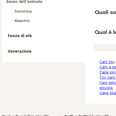
Sesso dell'animale
Quali so
Femmina
Maschio
Qual è l
Fascia di età
Generazione
cani toy
cani a p
cane pi
toy cani
cani pelo corto taglia
piccola
cane bi