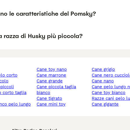
no le caratteristiche del Pomsky?
a razza di Husky più piccola?
cane toy nano
cane grigio
elo corto
cane marrone
cane nero cuccio
ccolo
cane grande
cane nano
 piccoli
cane piccola taglia
cane pelo lungo 
bianco
cane toy bianco
cane tigrato
razze cani pelo l
anco pelo lungo
cane mini toy
cane gigante