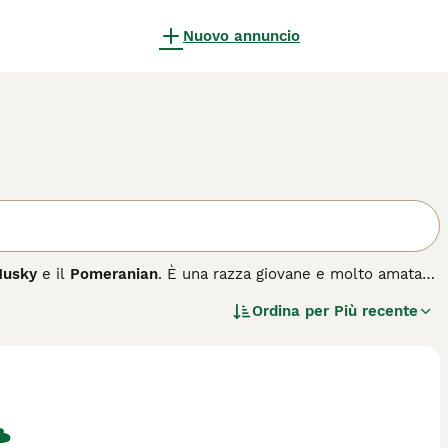
Nuovo annuncio
Husky
e il
Pomeranian
. È una razza giovane e molto amata
niti, il Pomsky combina le caratteristiche fisiche del Siberian
Ordina per
Più recente
ppio, spesso e morbido, che può variare dal corto al lungo,
ono essere di vari colori, incluso il blu, e le orecchie sono
 perfetto per famiglie con bambini più grandi o adulti. È
co e mentale. Questa razza è adatta anche a vivere in
ri in Italia includono “pomsky prezzo”, “pomsky mini”,