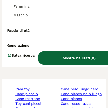
Femmina
Quanto costa un Pumi?
Maschio
Quali sono i colori del Pumi?
Fascia di età
Generazione
Quanto diventa grande un
Pumi?
Salva ricerca
Mostra risultati
(
0
)
cani toy
cane pelo lungo nero
cane piccolo
cane bianco pelo lungo
cane marrone
cane bianco
toy cani piccoli
cane rosso razza