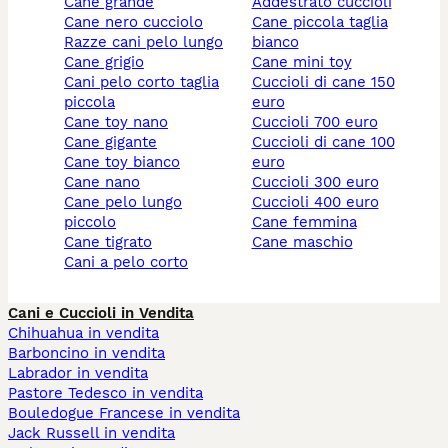
cane grande
addestrato cuccioli
cane nero cucciolo
cane piccola taglia
razze cani pelo lungo
bianco
cane grigio
cane mini toy
cani pelo corto taglia
cuccioli di cane 150
piccola
euro
cane toy nano
cuccioli 700 euro
cane gigante
cuccioli di cane 100
cane toy bianco
euro
cane nano
cuccioli 300 euro
cane pelo lungo
cuccioli 400 euro
piccolo
cane femmina
cane tigrato
cane maschio
cani a pelo corto
Cani e Cuccioli in Vendita
Chihuahua in vendita
Barboncino in vendita
Labrador in vendita
Pastore Tedesco in vendita
Bouledogue Francese in vendita
Jack Russell in vendita