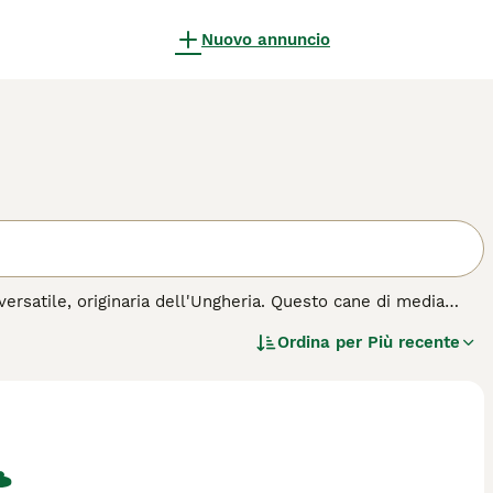
Nuovo annuncio
rsatile, originaria dell'Ungheria. Questo cane di media
riscono un'espressione attenta e curiosa. Caratterizzato da
Ordina per
Più recente
r la conduzione del bestiame, dimostrandosi eccellente anche
ando al contempo una certa riservatezza nei confronti degli
. Adatto a proprietari attivi che possono dedicargli tempo e
questa razza.