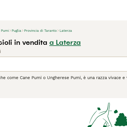
Pumi
Puglia
Provincia di Taranto
Laterza
oli in vendita
a Laterza
i
che come Cane Pumi o Ungherese Pumi, è una razza vivace e ve
gue per il suo manto riccio e le orecchie piegate, che gli confe
nza e energia, il Pumi è stato tradizionalmente utilizzato pe
come l'agility. È leale e protettivo con la sua famiglia, mostr
de esercizio regolare e stimolazione mentale per essere felice
umi è un compagno affettuoso e gioioso.
l Pumi è il cane giusto per te, leggi la guida all'acquisto per 