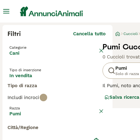
Filtri
Cancella tutto
Cuccioli
Pumi Cucci
Categorie
Cani
0 Cuccioli trovat
Pumi
Tipo di inserzione
Solo di razza
In vendita
Tipo di razza
Il Pumi, noto an
taglia si distin
Salva ricerca
Includi incroci
grande intellige
in sport canini 
Razza
estranei. Richie
Pumi
attenzione, il P
Città/Regione
Per scoprire se i