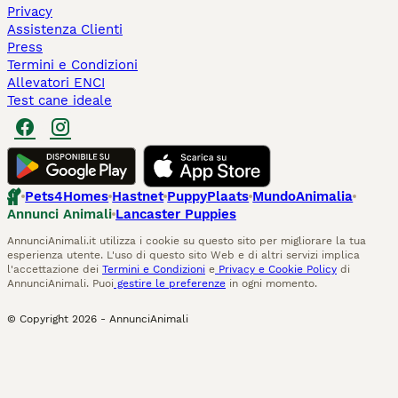
Privacy
Assistenza Clienti
Press
Termini e Condizioni
Allevatori ENCI
Test cane ideale
Pets4Homes
Hastnet
PuppyPlaats
MundoAnimalia
Annunci Animali
Lancaster Puppies
AnnunciAnimali.it utilizza i cookie su questo sito per migliorare la tua
esperienza utente. L'uso di questo sito Web e di altri servizi implica
l'accettazione dei
Termini e Condizioni
e
Privacy e Cookie Policy
di
AnnunciAnimali. Puoi
gestire le preferenze
in ogni momento.
© Copyright
2026
-
AnnunciAnimali