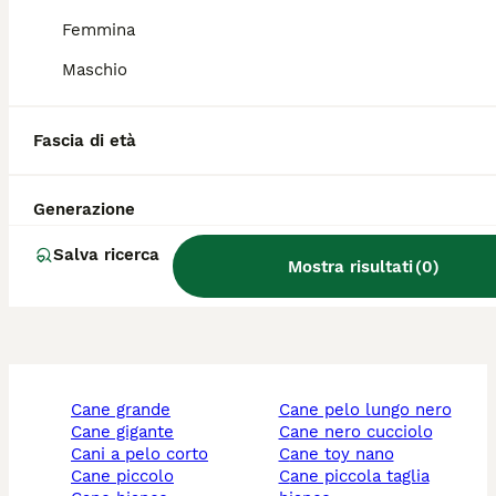
Femmina
Quanto costa un Pumi?
Maschio
Quali sono i colori del Pumi?
Fascia di età
Generazione
Quanto diventa grande un
Pumi?
Salva ricerca
Mostra risultati
(
0
)
cane grande
cane pelo lungo nero
cane gigante
cane nero cucciolo
cani a pelo corto
cane toy nano
cane piccolo
cane piccola taglia