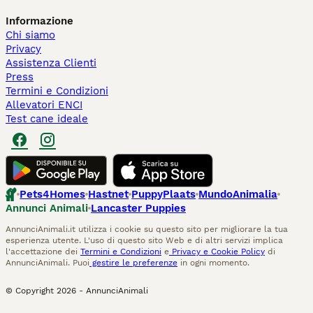
Informazione
Chi siamo
Privacy
Assistenza Clienti
Press
Termini e Condizioni
Allevatori ENCI
Test cane ideale
Pets4Homes
Hastnet
PuppyPlaats
MundoAnimalia
Annunci Animali
Lancaster Puppies
AnnunciAnimali.it utilizza i cookie su questo sito per migliorare la tua
esperienza utente. L'uso di questo sito Web e di altri servizi implica
l'accettazione dei
Termini e Condizioni
e
Privacy e Cookie Policy
di
AnnunciAnimali. Puoi
gestire le preferenze
in ogni momento.
© Copyright
2026
-
AnnunciAnimali