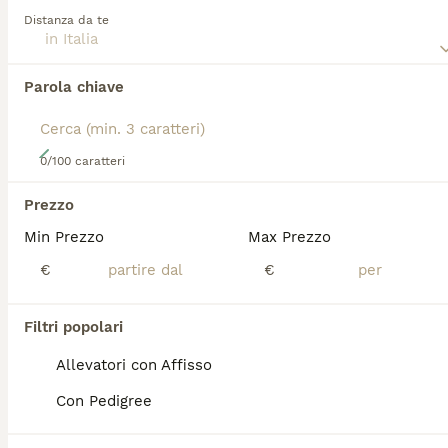
domestici e compagni fedeli adatti a condividere una casa
Distanza da te
con il bonus aggiunto che sono noti per essere buoni con i
bambini.
Parola chiave
Leggi la
nostra pagina di consigli sul Rhodesian Ridgeback
per informazioni su questa razza di cane.
9
0/100 caratteri
Rhodesian Ridgeback da privato - femmina
Prezzo
Min Prezzo
Max Prezzo
Rhodesian Ridgeback
11 settimane
1
1200 €
€
€
Età
Prezzo
Sesso
Filtri popolari
Sono nati due mesi fa i dolcissimi cuccioli della mia amata Uma, e li cediamo dopo lo svezzamento e adeguata socializzazione a partire da inizio agosto. I cuccioli hanno seguito il percorso ENS (early neurological stimulation) ed ESI (early scent introduction). Visitati dal veterinario e da un comportamentalista, risultano sani e di carattere dolce ed equilibrato. Vengono ceduti con microphip, primo ciclo di vaccinazioni, sverminati, con pedigree e socializzazione di base. Visitabili a Vicenza, zona Riviera Berica. Entrambi i genitori sono testati, completamente esenti displasia anca e gomito e principali malattie della razza. Hd:A, Ed: 0, ocd: free, Ltv: free, certificazione malattie cardiache: free, test del dna: free
Allevatori con Affisso
Vicenza
Con Pedigree