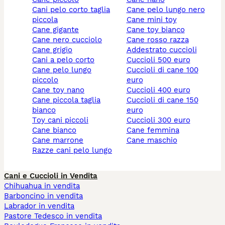
cani pelo corto taglia
cane pelo lungo nero
piccola
cane mini toy
cane gigante
cane toy bianco
cane nero cucciolo
cane rosso razza
cane grigio
addestrato cuccioli
cani a pelo corto
cuccioli 500 euro
cane pelo lungo
cuccioli di cane 100
piccolo
euro
cane toy nano
cuccioli 400 euro
cane piccola taglia
cuccioli di cane 150
bianco
euro
toy cani piccoli
cuccioli 300 euro
cane bianco
cane femmina
cane marrone
cane maschio
razze cani pelo lungo
Cani e Cuccioli in Vendita
Chihuahua in vendita
Barboncino in vendita
Labrador in vendita
Pastore Tedesco in vendita