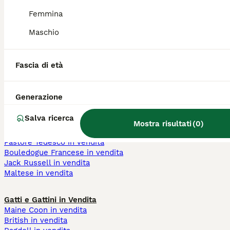
razze cani pelo lungo
cuccioli di cane 150
cane nero cucciolo
euro
Femmina
cani pelo corto taglia
cuccioli 700 euro
Maschio
piccola
cuccioli di cane 100
cane nano
euro
cane toy bianco
cane femmina
cane pelo lungo nero
cane maschio
Fascia di età
cane bianco
Generazione
Cani e Cuccioli in Vendita
Chihuahua in vendita
Salva ricerca
Barboncino in vendita
Mostra risultati
(
0
)
Labrador in vendita
Pastore Tedesco in vendita
Bouledogue Francese in vendita
Jack Russell in vendita
Maltese in vendita
Gatti e Gattini in Vendita
Maine Coon in vendita
British in vendita