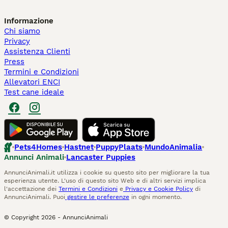
Informazione
Chi siamo
Privacy
Assistenza Clienti
Press
Termini e Condizioni
Allevatori ENCI
Test cane ideale
Pets4Homes
Hastnet
PuppyPlaats
MundoAnimalia
Annunci Animali
Lancaster Puppies
AnnunciAnimali.it utilizza i cookie su questo sito per migliorare la tua
esperienza utente. L'uso di questo sito Web e di altri servizi implica
l'accettazione dei
Termini e Condizioni
e
Privacy e Cookie Policy
di
AnnunciAnimali. Puoi
gestire le preferenze
in ogni momento.
© Copyright
2026
-
AnnunciAnimali