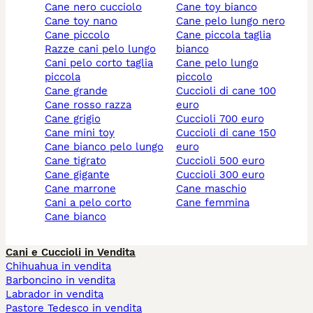
cane nero cucciolo
cane toy bianco
cane toy nano
cane pelo lungo nero
cane piccolo
cane piccola taglia
razze cani pelo lungo
bianco
cani pelo corto taglia
cane pelo lungo
piccola
piccolo
cane grande
cuccioli di cane 100
cane rosso razza
euro
cane grigio
cuccioli 700 euro
cane mini toy
cuccioli di cane 150
cane bianco pelo lungo
euro
cane tigrato
cuccioli 500 euro
cane gigante
cuccioli 300 euro
cane marrone
cane maschio
cani a pelo corto
cane femmina
cane bianco
Cani e Cuccioli in Vendita
Chihuahua in vendita
Barboncino in vendita
Labrador in vendita
Pastore Tedesco in vendita