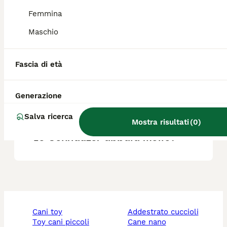
Femmina
Maschio
Lo Schnauzer è un cane
poliziotto adatto?
Fascia di età
Quanto costa un cucciolo di
Generazione
Schnauzer?
Salva ricerca
Mostra risultati
(
0
)
Lo Schnauzer abbaia molto?
cani toy
addestrato cuccioli
toy cani piccoli
cane nano