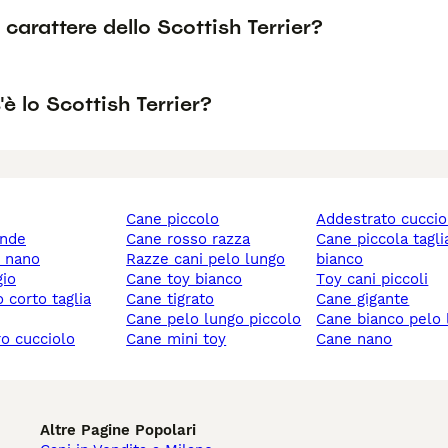
l carattere dello Scottish Terrier?
è lo Scottish Terrier?
cane piccolo
addestrato cuccio
ande
cane rosso razza
cane piccola taglia
y nano
razze cani pelo lungo
bianco
gio
cane toy bianco
toy cani piccoli
cane tigrato
cane gigante
cane pelo lungo piccolo
cane bianco pelo
ro cucciolo
cane mini toy
cane nano
Altre Pagine Popolari