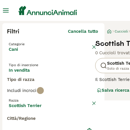
Filtri
Cancella tutto
Cuccioli
Scottish T
Categorie
Cani
0 Cuccioli trovat
Scottish Te
Tipo di inserzione
Solo di razza
In vendita
Tipo di razza
Il Scottish Terr
manto denso e ru
Salva ricerca
Includi incroci
carattere fiero.
famiglia. È inte
Razza
regolare toelett
Scottish Terrier
fisica. Ideale pe
Città/Regione
Per scoprire se i