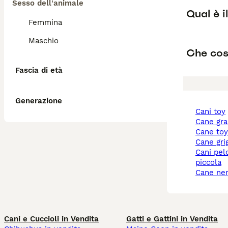
Sesso dell'animale
Qual è i
Femmina
Maschio
Che cos'
Fascia di età
Generazione
cani toy
cane gr
cane to
cane gri
cani pelo corto taglia
piccola
cane ne
Cani e Cuccioli in Vendita
Gatti e Gattini in Vendita