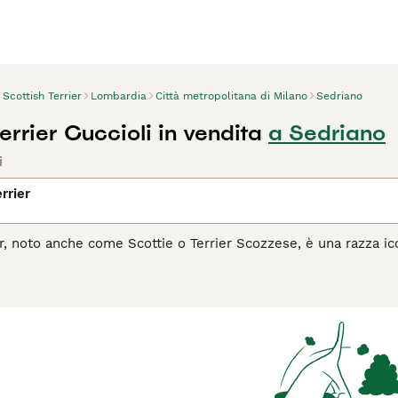
Scottish Terrier
Lombardia
Città metropolitana di Milano
Sedriano
errier Cuccioli in vendita
a Sedriano
i
rrier
ier, noto anche come Scottie o Terrier Scozzese, è una razza ic
vido. Originario della Scozia, questo piccolo ma coraggioso te
 Nonostante le dimensioni compatte, il Scottie è un cane da gu
lligente, leale e, sebbene possa essere riservato con gli estran
atura per mantenere il suo aspetto caratteristico e si adatta b
r chi cerca un compagno dal forte carattere e dall'aspetto disti
l Scottish Terrier è il cane giusto per te, leggi la guida all'ac