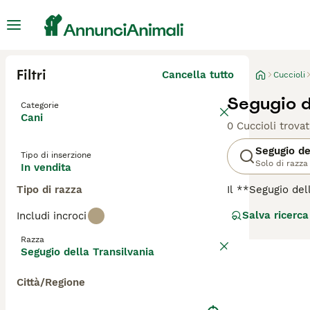
Filtri
Cancella tutto
Cuccioli
Segugio de
Categorie
Cani
0 Cuccioli trovat
Segugio de
Tipo di inserzione
Solo di razza
In vendita
Tipo di razza
Il **Segugio del
regione storica 
Salva ricerca
Includi incroci
Carpazi. Il cane
cannella e spess
Razza
Segugio della Tra
Segugio della Transilvania
È ideale per fam
Questa razza si 
Città/Regione
pulizia delle or