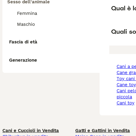
Sesso dell'animale
Qual è l
Femmina
Maschio
Quali so
Fascia di età
Generazione
cani a p
cane gr
toy cani
cane to
cani pelo corto taglia
piccola
cani toy
Cani e Cuccioli in Vendita
Gatti e Gattini in Vendita