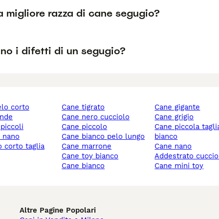
a migliore razza di cane segugio?
no i difetti di un segugio?
elo corto
cane tigrato
cane gigante
ande
cane nero cucciolo
cane grigio
 piccoli
cane piccolo
cane piccola taglia
y nano
cane bianco pelo lungo
bianco
cane marrone
cane nano
cane toy bianco
addestrato cuccio
cane bianco
cane mini toy
Altre Pagine Popolari