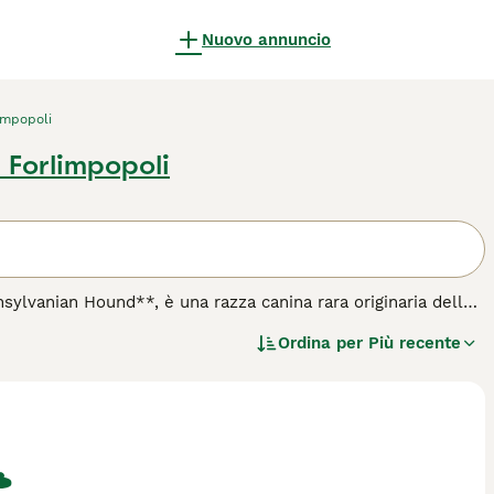
Nuovo annuncio
impopoli
 Forlimpopoli
sylvanian Hound**, è una razza canina rara originaria della
vo in Ungheria per la caccia a grandi selvaggine nei Monti
Ordina per
Più recente
lo corto e denso di colore nero con marcature color
e lunghe, molto raro, e quello a zampe corte, più diffuso. Il
ato da un forte istinto di caccia e un alto livello di energia.
ercizio quotidiano e un addestramento paziente e costante.
sicurezza, e necessita di cure regolari, in particolare per la
 per gli appassionati rappresenta un compagno fedele e unico.