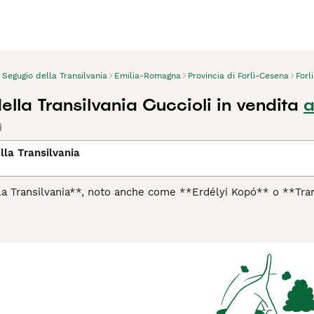
Segugio della Transilvania
Emilia-Romagna
Provincia di Forlì-Cesena
Forl
lla Transilvania Cuccioli in vendita
a
i
lla Transilvania
la Transilvania**, noto anche come **Erdélyi Kopó** o **Tran
della Transilvania. Questa razza è stata sviluppata nel Medioe
 presenta un corpo muscoloso e ben bilanciato, con un mantel
o macchie bianche. Due tipi principali esistono: quello a zamp
nsilvania è coraggioso, intelligente e indipendente, caratterizz
iglie attive o cacciatori esperti, ma richiede molte ore di es
adatta meglio a contesti rurali o suburbani dove può correre in 
ecchie. La sua rarità ne rende difficoltosa la reperibilità, ma