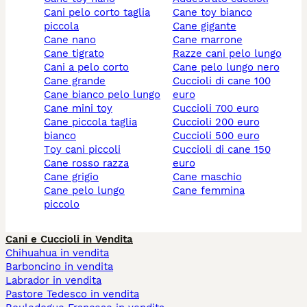
cani pelo corto taglia
cane toy bianco
piccola
cane gigante
cane nano
cane marrone
cane tigrato
razze cani pelo lungo
cani a pelo corto
cane pelo lungo nero
cane grande
cuccioli di cane 100
cane bianco pelo lungo
euro
cane mini toy
cuccioli 700 euro
cane piccola taglia
cuccioli 200 euro
bianco
cuccioli 500 euro
toy cani piccoli
cuccioli di cane 150
cane rosso razza
euro
cane grigio
cane maschio
cane pelo lungo
cane femmina
piccolo
Cani e Cuccioli in Vendita
Chihuahua in vendita
Barboncino in vendita
Labrador in vendita
Pastore Tedesco in vendita