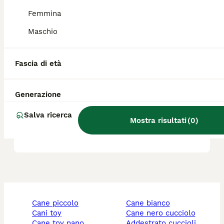
Femmina
Il segugio è aggressivo?
Maschio
Segugio Appennino quanto
Fascia di età
vive?
Generazione
Dove si possono trovare gli
Salva ricerca
allevamenti di segugio
Mostra risultati
(
0
)
dell'Appennino?
cane piccolo
cane bianco
cani toy
cane nero cucciolo
cane toy nano
addestrato cuccioli