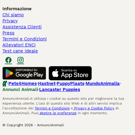
Informazione
Chi siamo
Privacy
Assistenza Clienti
Press
Termini e Condizioni
Allevatori ENCI
Test cane ideale
Pets4Homes
Hastnet
PuppyPlaats
MundoAnimalia
Annunci Animali
Lancaster Puppies
AnnunciAnimali.it utilizza i cookie su questo sito per migliorare la tua
esperienza utente. L'uso di questo sito Web e di altri servizi implica
l'accettazione dei
Termini e Condizioni
e
Privacy e Cookie Policy
di
AnnunciAnimali. Puoi
gestire le preferenze
in ogni momento.
© Copyright
2026
-
AnnunciAnimali