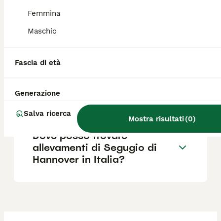
eccezionale e all'ottima resistenza fisica.
Femmina
Maschio
Qual è il carattere del cane
segugio?
Fascia di età
Quanto costa un Segugio di
Generazione
Hannover?
Salva ricerca
Mostra risultati
(
0
)
Dove posso trovare
allevamenti di Segugio di
Hannover in Italia?