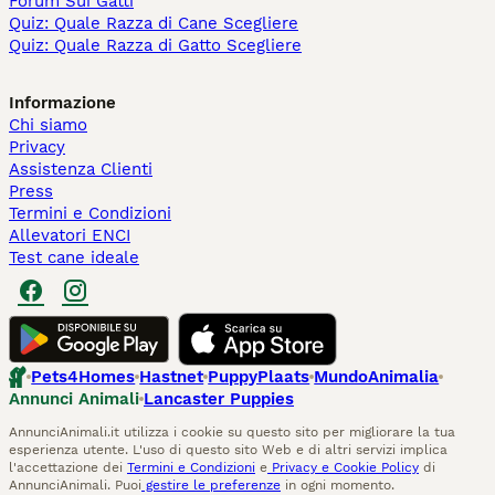
Forum Sui Gatti
Quiz: Quale Razza di Cane Scegliere
Quiz: Quale Razza di Gatto Scegliere
Informazione
Chi siamo
Privacy
Assistenza Clienti
Press
Termini e Condizioni
Allevatori ENCI
Test cane ideale
Pets4Homes
Hastnet
PuppyPlaats
MundoAnimalia
Annunci Animali
Lancaster Puppies
AnnunciAnimali.it utilizza i cookie su questo sito per migliorare la tua
esperienza utente. L'uso di questo sito Web e di altri servizi implica
l'accettazione dei
Termini e Condizioni
e
Privacy e Cookie Policy
di
AnnunciAnimali. Puoi
gestire le preferenze
in ogni momento.