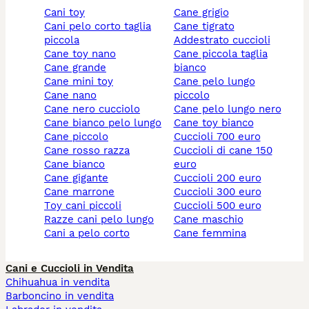
cani toy
cane grigio
cani pelo corto taglia
cane tigrato
piccola
addestrato cuccioli
cane toy nano
cane piccola taglia
cane grande
bianco
cane mini toy
cane pelo lungo
cane nano
piccolo
cane nero cucciolo
cane pelo lungo nero
cane bianco pelo lungo
cane toy bianco
cane piccolo
cuccioli 700 euro
cane rosso razza
cuccioli di cane 150
cane bianco
euro
cane gigante
cuccioli 200 euro
cane marrone
cuccioli 300 euro
toy cani piccoli
cuccioli 500 euro
razze cani pelo lungo
cane maschio
cani a pelo corto
cane femmina
Cani e Cuccioli in Vendita
Chihuahua in vendita
Barboncino in vendita