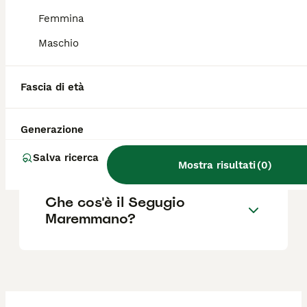
italiana apprezzata per la fedeltà e la
dedizione al lavoro.
Femmina
Maschio
Quanto costa un cucciolo di
maremmano?
Fascia di età
Generazione
Qual è la taglia del Segugio
Maremmano grande?
Salva ricerca
Mostra risultati
(
0
)
Che cos'è il Segugio
Maremmano?