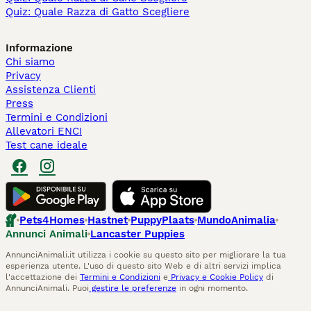
Quiz: Quale Razza di Gatto Scegliere
Informazione
Chi siamo
Privacy
Assistenza Clienti
Press
Termini e Condizioni
Allevatori ENCI
Test cane ideale
Pets4Homes
Hastnet
PuppyPlaats
MundoAnimalia
Annunci Animali
Lancaster Puppies
AnnunciAnimali.it utilizza i cookie su questo sito per migliorare la tua
esperienza utente. L'uso di questo sito Web e di altri servizi implica
l'accettazione dei
Termini e Condizioni
e
Privacy e Cookie Policy
di
AnnunciAnimali. Puoi
gestire le preferenze
in ogni momento.