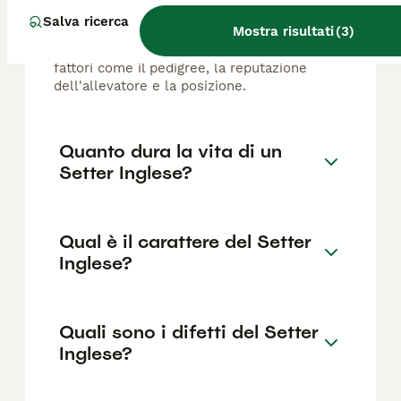
Il costo medio di un cucciolo di Setter
Salva ricerca
Mostra risultati
(
3
)
Inglese di razza pura in Italia è di circa 163€
,anche se i prezzi possono variare in base a
fattori come il pedigree, la reputazione
dell'allevatore e la posizione.
Quanto dura la vita di un
Setter Inglese?
Qual è il carattere del Setter
Inglese?
Quali sono i difetti del Setter
Inglese?