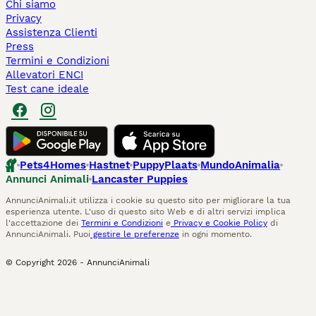
Chi siamo
Privacy
Assistenza Clienti
Press
Termini e Condizioni
Allevatori ENCI
Test cane ideale
Pets4Homes
Hastnet
PuppyPlaats
MundoAnimalia
Annunci Animali
Lancaster Puppies
AnnunciAnimali.it utilizza i cookie su questo sito per migliorare la tua
esperienza utente. L'uso di questo sito Web e di altri servizi implica
l'accettazione dei
Termini e Condizioni
e
Privacy e Cookie Policy
di
AnnunciAnimali. Puoi
gestire le preferenze
in ogni momento.
© Copyright
2026
-
AnnunciAnimali