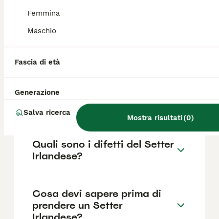
in base a fattori come il pedigree, la
reputazione dell'allevatore e la posizione.
Femmina
Maschio
Quanto dura la vita di un
Setter Irlandese?
Fascia di età
Generazione
Qual è il carattere del Setter
Irlandese?
Salva ricerca
Mostra risultati
(
0
)
Quali sono i difetti del Setter
Irlandese?
Cosa devi sapere prima di
prendere un Setter
Irlandese?