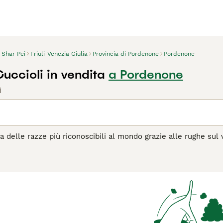
Shar Pei
Friuli-Venezia Giulia
Provincia di Pordenone
Pordenone
uccioli in vendita
a Pordenone
i
 delle razze più riconoscibili al mondo grazie alle rughe sul v
ristica distintiva della razza in quanto sembra morbido ma al ta
 vanta di essere una delle più antiche del mondo. Originariament
spesso usati come cani da combattimento.
agina di consigli sul Shar Pei
per informazioni su questa razza