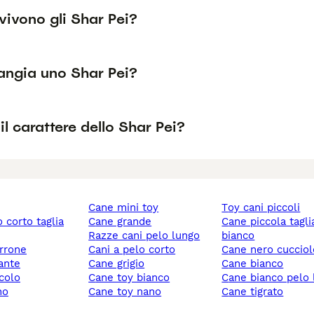
vivono gli Shar Pei?
ngia uno Shar Pei?
l carattere dello Shar Pei?
cane mini toy
toy cani piccoli
cane grande
cane piccola taglia
razze cani pelo lungo
bianco
rrone
cani a pelo corto
cane nero cuccio
gante
cane grigio
cane bianco
ccolo
cane toy bianco
cane bianco pelo
no
cane toy nano
cane tigrato