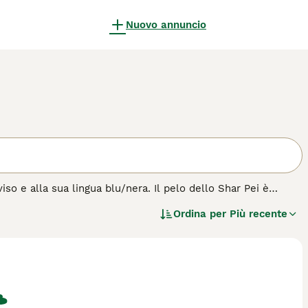
Nuovo annuncio
iso e alla sua lingua blu/nera. Il pelo dello Shar Pei è
tto si rivela abbastanza ispido. Lo Shar-Pei è una razza di
Ordina per
Più recente
e erano allevati per la caccia, la guardia e la pastorizia,
 di cane.