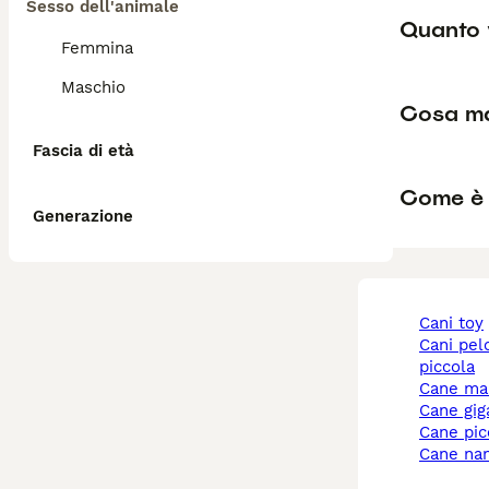
Sesso dell'animale
Quanto 
Femmina
Maschio
Cosa ma
Fascia di età
Come è i
Generazione
cani toy
cani pelo corto taglia
piccola
cane ma
cane gi
cane pi
cane na