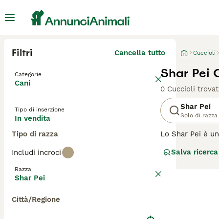
Filtri
Cancella tutto
Cuccioli
Shar Pei C
Categorie
Cani
0 Cuccioli trovat
Shar Pei
Tipo di inserzione
Solo di razza
In vendita
Tipo di razza
Lo Shar Pei è una
un'altra caratte
Salva ricerca
Includi incroci
origine cinese e
anche se erano 
Razza
Shar Pei
Leggi la
nostra p
Città/Regione