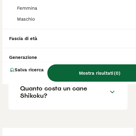
da spitz.
Femmina
Maschio
Qual è il carattere di un cane
Shikoku?
Fascia di età
Quanto è grande un cane
Generazione
Shikoku?
Salva ricerca
Mostra risultati
(
0
)
Quanto costa un cane
Shikoku?