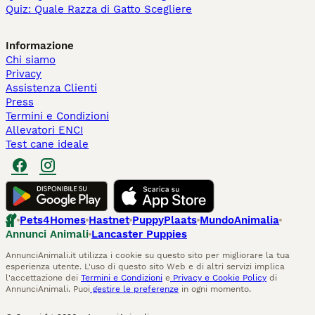
Quiz: Quale Razza di Gatto Scegliere
Informazione
Chi siamo
Privacy
Assistenza Clienti
Press
Termini e Condizioni
Allevatori ENCI
Test cane ideale
Pets4Homes
Hastnet
PuppyPlaats
MundoAnimalia
Annunci Animali
Lancaster Puppies
AnnunciAnimali.it utilizza i cookie su questo sito per migliorare la tua
esperienza utente. L'uso di questo sito Web e di altri servizi implica
l'accettazione dei
Termini e Condizioni
e
Privacy e Cookie Policy
di
AnnunciAnimali. Puoi
gestire le preferenze
in ogni momento.