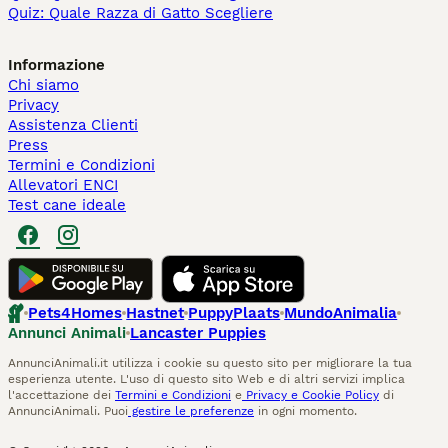
Quiz: Quale Razza di Gatto Scegliere
Informazione
Chi siamo
Privacy
Assistenza Clienti
Press
Termini e Condizioni
Allevatori ENCI
Test cane ideale
Pets4Homes
Hastnet
PuppyPlaats
MundoAnimalia
Annunci Animali
Lancaster Puppies
AnnunciAnimali.it utilizza i cookie su questo sito per migliorare la tua
esperienza utente. L'uso di questo sito Web e di altri servizi implica
l'accettazione dei
Termini e Condizioni
e
Privacy e Cookie Policy
di
AnnunciAnimali. Puoi
gestire le preferenze
in ogni momento.