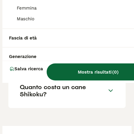
da spitz.
Femmina
Maschio
Qual è il carattere di un cane
Shikoku?
Fascia di età
Quanto è grande un cane
Generazione
Shikoku?
Salva ricerca
Mostra risultati
(
0
)
Quanto costa un cane
Shikoku?