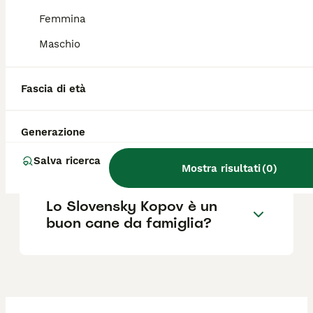
Femmina
Maschio
Dove posso trovare
allevamenti di Slovensky
Kopov in Italia?
Fascia di età
Generazione
Quanto costa un cucciolo di
Slovensky Kopov?
Salva ricerca
Mostra risultati
(
0
)
Lo Slovensky Kopov è un
buon cane da famiglia?