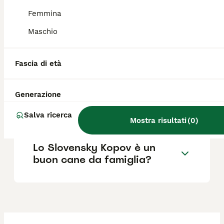
Femmina
Maschio
Dove posso trovare
allevamenti di Slovensky
Kopov in Italia?
Fascia di età
Generazione
Quanto costa un cucciolo di
Slovensky Kopov?
Salva ricerca
Mostra risultati
(
0
)
Lo Slovensky Kopov è un
buon cane da famiglia?