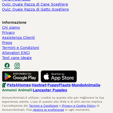
Quiz: Quale Razza di Cane Scegliere
Quiz: Quale Razza di Gatto Scegliere
Informazione
Chi siamo
Privacy
Assistenza Clienti
Press
Termini e Condizioni
Allevatori ENCI
Test cane ideale
Pets4Homes
Hastnet
PuppyPlaats
MundoAnimalia
Annunci Animali
Lancaster Puppies
AnnunciAnimali.it utilizza i cookie su questo sito per migliorare la tua
esperienza utente. L'uso di questo sito Web e di altri servizi implica
l'accettazione dei
Termini e Condizioni
e
Privacy e Cookie Policy
di
AnnunciAnimali. Puoi
gestire le preferenze
in ogni momento.