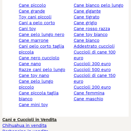
cane piccolo
cane bianco pelo lungo
cane grande
cane gigante
toy cani piccoli
cane tigrato
cani a pelo corto
cane grigio
cani toy
cane rosso razza
cane pelo lungo nero
cane toy bianco
cane marrone
cane bianco
cani pelo corto taglia
addestrato cuccioli
piccola
cuccioli di cane 100
cane nero cucciolo
euro
cane nano
cuccioli 300 euro
razze cani pelo lungo
cuccioli 500 euro
cane toy nano
cuccioli di cane 150
cane pelo lungo
euro
piccolo
cuccioli 200 euro
cane piccola taglia
cane femmina
bianco
cane maschio
cane mini toy
Cani e Cuccioli in Vendita
Chihuahua in vendita