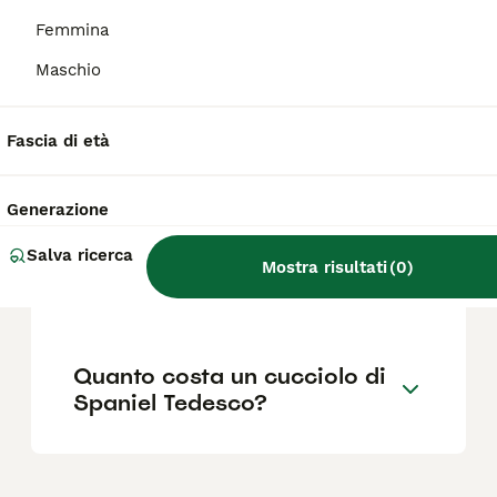
abbastanza testardo. Per renderlo incline
all'obbedienza è consigliabile iniziare
Femmina
l'educazione e l'addestramento fin da
Maschio
cucciolo.
Fascia di età
Cosa significa spaniel nei
cani?
Generazione
Salva ricerca
Quali sono i difetti del cane
Mostra risultati
(
0
)
Pastore Tedesco?
Quanto costa un cucciolo di
Spaniel Tedesco?