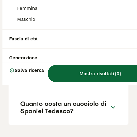
abbastanza testardo. Per renderlo incline
all'obbedienza è consigliabile iniziare
Femmina
l'educazione e l'addestramento fin da
Maschio
cucciolo.
Fascia di età
Cosa significa spaniel nei
cani?
Generazione
Salva ricerca
Quali sono i difetti del cane
Mostra risultati
(
0
)
Pastore Tedesco?
Quanto costa un cucciolo di
Spaniel Tedesco?