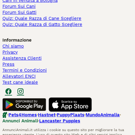
Cani in Vendita a Bologna
Forum Sui Cani
Forum Sui Gatti
Quiz: Quale Razza di Cane Scegliere
Quiz: Quale Razza di Gatto Scegliere
Informazione
Chi siamo
Privacy
Assistenza Clienti
Press
Termini e Condizioni
Allevatori ENCI
Test cane ideale
Pets4Homes
Hastnet
PuppyPlaats
MundoAnimalia
Annunci Animali
Lancaster Puppies
AnnunciAnimali.it utilizza i cookie su questo sito per migliorare la tua
esperienza utente. L'uso di questo sito Web e di altri servizi implica