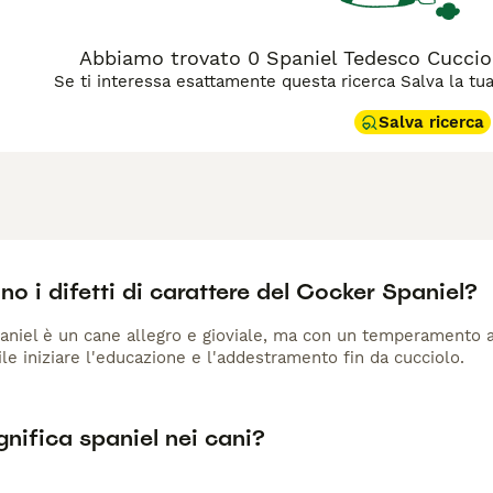
e e stimolazione mentale costante. In famiglia è un cane affabi
 riceva il movimento che gli è necessario. Non è indicato pe
 attività regolare per esprimere appieno il suo potenziale. Il 
Abbiamo trovato 0 Spaniel Tedesco Cuccioli
 più lunghe.
Se ti interessa esattamente questa ricerca Salva la tua r
Salva ricerca
no i difetti di carattere del Cocker Spaniel?
paniel è un cane allegro e gioviale, ma con un temperamento a
ile iniziare l'educazione e l'addestramento fin da cucciolo.
nifica spaniel nei cani?