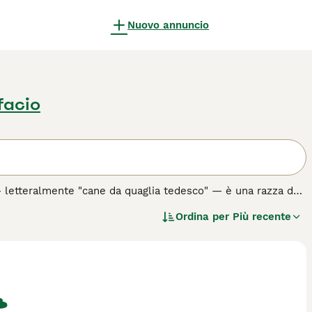
Nuovo annuncio
facio
letteralmente "cane da quaglia tedesco" — è una razza da
er
tedesco. Fu selezionato appositamente per essere un
Ordina per
Più recente
la selvaggina sia a terra che in acqua. È considerato uno dei
o rendono paragonabile al Cocker Spaniel inglese ma con
 al di fuori dei circuiti venatori tedeschi e rimane poco
di media lunghezza, di colore marrone o marrone con
ro, con un forte istinto venatorio che richiede esercizio