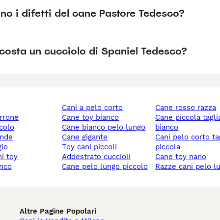
no i difetti del cane Pastore Tedesco?
costa un cucciolo di Spaniel Tedesco?
cani a pelo corto
cane rosso razza
rrone
cane toy bianco
cane piccola taglia
ccolo
cane bianco pelo lungo
bianco
ande
cane gigante
cani pelo corto taglia
gio
toy cani piccoli
piccola
ni toy
addestrato cuccioli
cane toy nano
anco
cane pelo lungo piccolo
razze cani pelo l
Altre Pagine Popolari