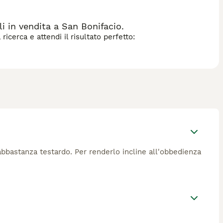
le, mite e affettuoso, che si adatta bene alla vita
r chi conduce una vita sedentaria: il Wachtelhund ha bisogno
mantello richiede spazzolatura regolare, in particolare nelle
 in vendita a San Bonifacio.
icerca e attendi il risultato perfetto:
bbastanza testardo. Per renderlo incline all'obbedienza