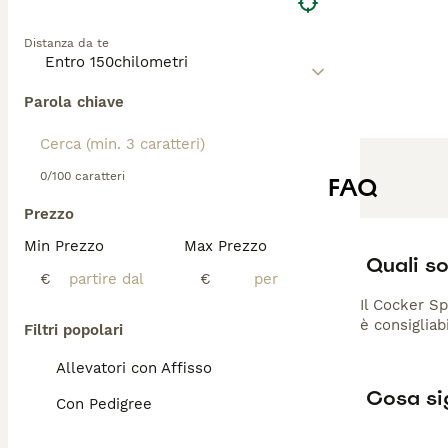
fisico abbondant
domestica purché
Distanza da te
di spazi aperti e
zone con frangie
Parola chiave
0/100 caratteri
FAQ
Prezzo
Min Prezzo
Max Prezzo
Quali so
€
€
Il Cocker S
è consigliab
Filtri popolari
Allevatori con Affisso
Cosa sig
Con Pedigree