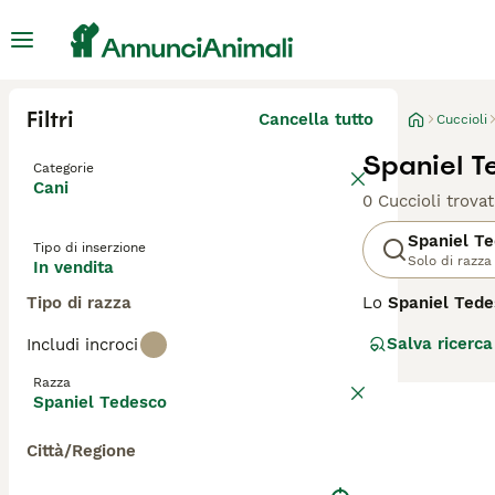
Filtri
Cancella tutto
Cuccioli
Spaniel T
Categorie
Cani
0 Cuccioli trovat
Spaniel T
Tipo di inserzione
Solo di razza
In vendita
Tipo di razza
Lo
Spaniel Tede
caccia sviluppat
Salva ricerca
Includi incroci
cane da caccia v
migliori cani da
Razza
maggiore resiste
Spaniel Tedesco
diffusa in Italia.
Città/Regione
Lo Spaniel Tede
macchie bianche.