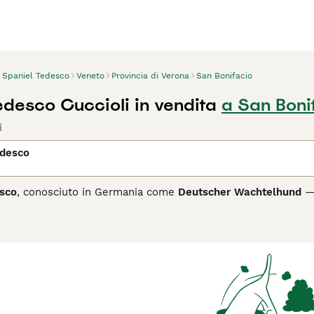
Spaniel Tedesco
Veneto
Provincia di Verona
San Bonifacio
edesco Cuccioli in vendita
a San Boni
i
edesco
sco
, conosciuto in Germania come
Deutscher Wachtelhund
— 
a in Germania intorno al 1890, discendente dall'antico
Stoeber
ersatile e polivalente, capace di cercare, fermare e riportare 
 caccia da bosco e da selvatico, con capacità venatorie che l
nza e determinazione nel lavoro. La razza è raramente allevata
sco ha un corpo robusto e armonioso, con mantello ondulato 
 Il carattere è energico, intelligente e molto orientato al lavo