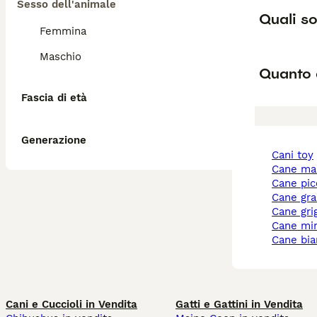
Sesso dell'animale
Quali so
Femmina
Maschio
Quanto 
Fascia di età
Generazione
cani toy
cane ma
cane pi
cane gr
cane gri
cane mi
cane bi
Cani e Cuccioli in Vendita
Gatti e Gattini in Vendita