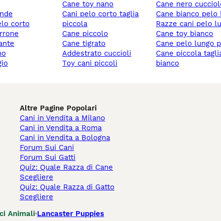
cane toy nano
cane nero cuccio
ande
cani pelo corto taglia
cane bianco pelo
elo corto
piccola
razze cani pelo l
rrone
cane piccolo
cane toy bianco
gante
cane tigrato
cane pelo lungo 
no
addestrato cuccioli
cane piccola taglia
gio
toy cani piccoli
bianco
Altre Pagine Popolari
Cani in Vendita a Milano
Cani in Vendita a Roma
Cani in Vendita a Bologna
Forum Sui Cani
Forum Sui Gatti
Quiz: Quale Razza di Cane
Scegliere
Quiz: Quale Razza di Gatto
Scegliere
ci Animali
Lancaster Puppies