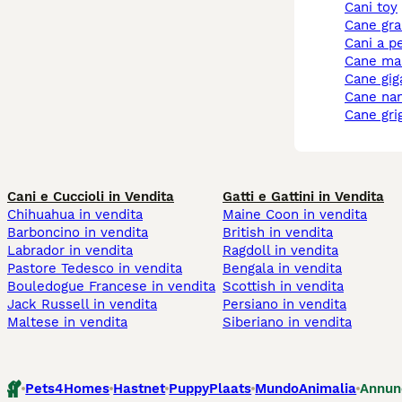
cani toy
cane gr
cani a p
cane ma
cane gi
cane na
cane gri
Cani e Cuccioli in Vendita
Gatti e Gattini in Vendita
Chihuahua in vendita
Maine Coon in vendita
Barboncino in vendita
British in vendita
Labrador in vendita
Ragdoll in vendita
Pastore Tedesco in vendita
Bengala in vendita
Bouledogue Francese in vendita
Scottish in vendita
Jack Russell in vendita
Persiano in vendita
Maltese in vendita
Siberiano in vendita
Pets4Homes
Hastnet
PuppyPlaats
MundoAnimalia
Annun