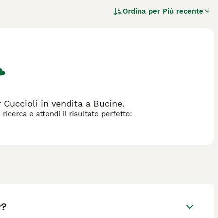
riamente erano allevati per essere cani da combattimento.
Ordina per
Più recente
dei cani più popolari nelle mostre canine e per fortuna
scoloso. Come tributo ai loro antenati, questi Staffordshire
razza di cane.
 Cuccioli in vendita a Bucine.
icerca e attendi il risultato perfetto:
r?