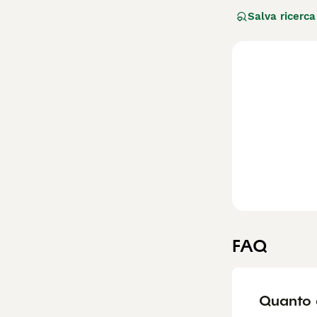
amichevole in pr
Salva ricerca
Gli staffy, come
questo non ha in
presentano ampi 
Leggi la
nostra p
FAQ
Quanto c