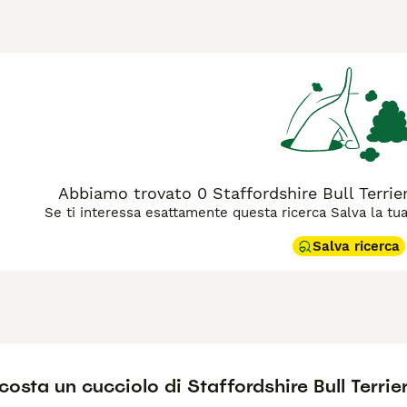
esenza di persone in un ambiente familiare, anche se origina
 vengono affettuosamente chiamati, sono diventati anche uno 
fluenzato il loro aspetto tradizionalmente forte, robusto e mu
colli che sembrano raffigurare i nodi Staffordshire.
agina di consigli sul Staffordshire
per informazioni su questa 
Abbiamo trovato 0 Staffordshire Bull Terrier
Se ti interessa esattamente questa ricerca Salva la tua r
Salva ricerca
osta un cucciolo di Staffordshire Bull Terrie