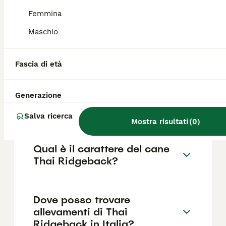
parte orientale del paese, oltre che come
cane da guardia e scorta per i carri.
Femmina
Maschio
Come è il morso del Thai
Ridgeback?
Fascia di età
Generazione
Quanto costa un cucciolo di
Bangkaew della Thailandia?
Salva ricerca
Mostra risultati
(
0
)
Qual è il carattere del cane
Thai Ridgeback?
Dove posso trovare
allevamenti di Thai
Ridgeback in Italia?