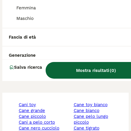
Qual è il cane tosa Inu?
Femmina
Maschio
Qual è il carattere del cane
Tosa?
Fascia di età
Qual è la taglia di un Tosa
Generazione
Inu?
Salva ricerca
Mostra risultati
(
0
)
cani toy
cane toy bianco
cane grande
cane bianco
cane piccolo
cane pelo lungo
cani a pelo corto
piccolo
cane nero cucciolo
cane tigrato