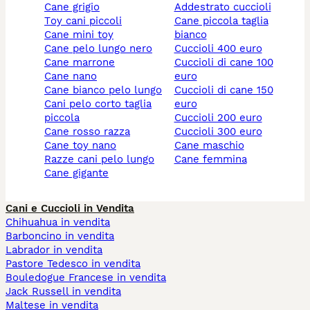
cane grigio
addestrato cuccioli
toy cani piccoli
cane piccola taglia
cane mini toy
bianco
cane pelo lungo nero
cuccioli 400 euro
cane marrone
cuccioli di cane 100
cane nano
euro
cane bianco pelo lungo
cuccioli di cane 150
cani pelo corto taglia
euro
piccola
cuccioli 200 euro
cane rosso razza
cuccioli 300 euro
cane toy nano
cane maschio
razze cani pelo lungo
cane femmina
cane gigante
Cani e Cuccioli in Vendita
Chihuahua in vendita
Barboncino in vendita
Labrador in vendita
Pastore Tedesco in vendita
Bouledogue Francese in vendita
Jack Russell in vendita
Maltese in vendita