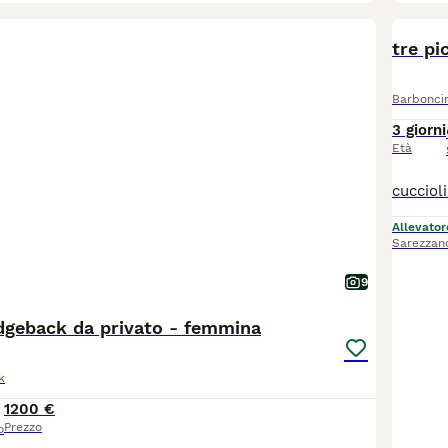
tre pi
Barbonci
3 giorni
Età
Allevator
Sarezzan
9
dgeback da privato - femmina
k
1200 €
Prezzo
o