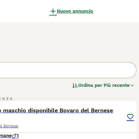
Nuovo annuncio
Ordina per
Più recente
1
ENZA
ST
 maschio disponibile Bovaro del Bernese
el Bernese
imane
1