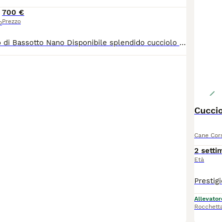
700 €
Prezzo
o
Vendesi cucciolo di Bassotto Nano Disponibile splendido cucciolo di Bassotto Nano, sano, vivace e cresciuto con cura in ambiente familiare. Età: 2 mesi Sesso: maschio Colore: nero Sverminato: Sì Vaccinato: prima vaccinazione Microchip: Sì Il cucciolo è abituato al contatto con le persone ed è ideale come cane da compagnia. Per maggiori informazioni, foto, video, contattami in privato
Cuccio
Cane Cor
2 setti
Età
Allevator
Rocchetta