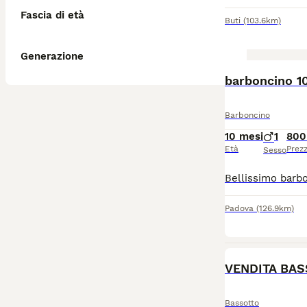
Fascia di età
Buti
(103.6km)
Generazione
BOOST
barboncino 1
Barboncino
10 mesi
1
800
Età
Prez
Sesso
Padova
(126.9km)
VENDITA BA
Bassotto