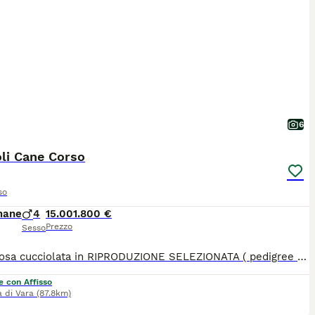
6
li Cane Corso
so
mane
4
15.001.800 €
Prezzo
Sesso
Prestigiosa cucciolata in RIPRODUZIONE SELEZIONATA ( pedigree rosa) il top per SALUTE, MORFOLOGIA, CARATTERE. Linee esenti displasia di anche e gomiti in 4/5 generazione. Testati ed esenti ocd, cardiopatie. DNA depositato. Genitori campioni di vario livello. Grande taglia e carattere. I cuccioli saranno disponibili da fine settembre in poi e verranno consegnati con pedigree rosa, vaccinazioni, microchip, visita cardiologica con certificazione veterinaria, trattamenti antiparassitari, libretto sanitario, garanzia scritta, kit cucciolo, fattura fiscale. Possibilità di pagamento rateale. Occasione per gli amanti della razza
e con Affisso
 di Vara
(87.8km)