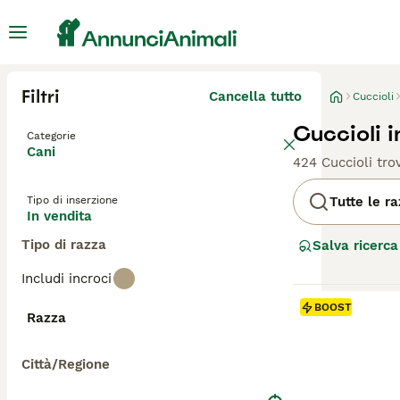
Filtri
Cancella tutto
Cuccioli
Cuccioli i
Categorie
Cani
424 Cuccioli trov
Tipo di inserzione
Tutte le r
In vendita
Tipo di razza
Salva ricerca
Includi incroci
BOOST
Razza
Città/Regione