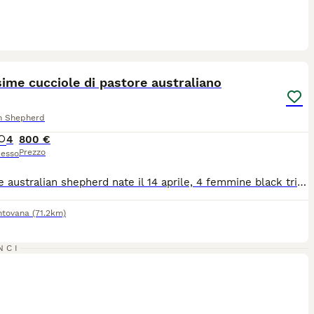
11
1
ST
sime cucciole di pastore australiano
an Shepherd
4
800 €
Prezzo
esso
Cucciole australian shepherd nate il 14 aprile, 4 femmine black tricolor coda lunga, ottimo pedigree e linee di sangue, genitori geneticamente testati e lastrati, entrambi totalmente esenti. I cuccioli sono allevati in casa, socializzati con cani e gatti e con un minimo di educazione, comandi base e abituazione alla passeggiata al guinzaglio. Vengono ceduti vaccinati, sverminati, microchippati, con pedigree Enci e visita oculistica certificata FSA. I cuccioli possono anche essere prenotati e ritirati dopo l'estate per chi avesse questa esigenza
ntovana
(71.2km)
NCI