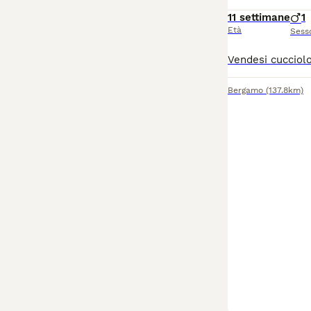
11 settimane
1
Età
Sess
Bergamo
(137.8km)