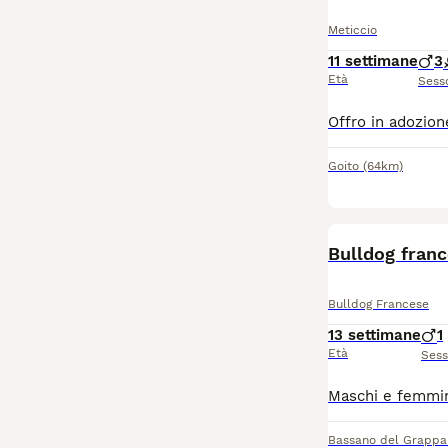
Meticcio
11 settimane
3
Età
Sess
Goito
(64km)
BOOST
Bulldog franc
Bulldog Francese
13 settimane
1
Età
Ses
Bassano del Grappa