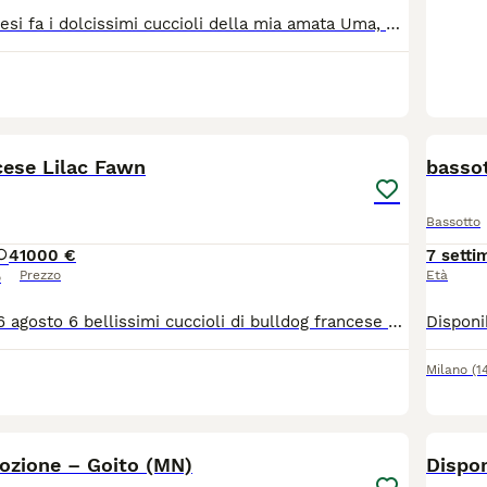
Sono nati due mesi fa i dolcissimi cuccioli della mia amata Uma, e li cediamo dopo lo svezzamento e adeguata socializzazione a partire da inizio agosto. I cuccioli hanno seguito il percorso ENS (early neurological stimulation) ed ESI (early scent introduction). Visitati dal veterinario e da un comportamentalista, risultano sani e di carattere dolce ed equilibrato. Vengono ceduti con microphip, primo ciclo di vaccinazioni, sverminati, con pedigree e socializzazione di base. Visitabili a Vicenza, zona Riviera Berica. Entrambi i genitori sono testati, completamente esenti displasia anca e gomito e principali malattie della razza. Hd:A, Ed: 0, ocd: free, Ltv: free, certificazione malattie cardiache: free, test del dna: free
18
BOO
cese Lilac Fawn
basso
Bassotto
4
1000 €
7 setti
Prezzo
Età
o
Disponibili dal 26 agosto 6 bellissimi cuccioli di bulldog francese colorazioni esotiche: Blue, Lilac e Blue Fawn. I cani sono stati allevati in ambiente familiare con genitori visibili e di proprietà. Tutti in ottima salute certificata. Disponibili 2 maschi e 4 femmine. Verranno ceduti con: vaccini, microchip e ciclo anti vermi completo.
Milano
(1
3
dozione – Goito (MN)
Dispon