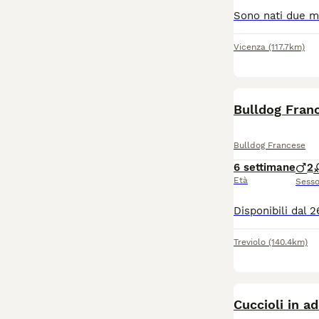
Vicenza
(117.7km)
Bulldog Fran
Bulldog Francese
6 settimane
2
Età
Sess
Treviolo
(140.4km)
Cuccioli in a