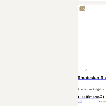
PRO
Rhodesian Ri
Rhodesian Ridgebac
11 settimane
1
Età
Sess