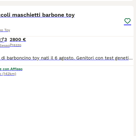
1
ccoli maschietti barbone toy
no Toy
3
2800 €
Prezzo
Sesso
cuccioli di barboncino toy nati il 6 agosto. Genitori con test genetici Vetogene, dna depositato, esami ortopedici Celemasche. I cuccioli crescono in famiglia con amore e dedizione e verranno consegnati alle nuove famiglie dopo una conoscenza o qui da noi o con videochiamata. I cuccioli avranno vaccinazioni, chip, iscrizione anagrafe canina, sverminati, libretto sanitario e ovviamente pedigree. Verrà consegnata copia dei documenti sanitari dei genitori e copia Mod B.
e con Affisso
o
(142km)