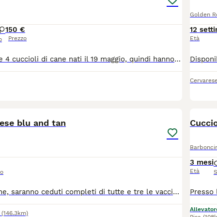
Golden Re
1
50 €
12 sett
Prezzo
Età
o
Offro in adozione 4 cuccioli di cane nati il 19 maggio, quindi hanno circa 3 mesi: 3 maschi e 1 femmina. Taglia medio-piccola da adulti (la mamma pesa 7,8 kg), perfetti anche per appartamento. Sono cuccioli vivaci, giocherelloni, già completamente svezzati e mangiano autonomamente cibo solido per cuccioli. ⚠️ Salute: NON sono ancora vaccinati. È fondamentale portarli subito dal veterinario per iniziare il ciclo vaccinale. Contributo richiesto: 20 euro. Ritiro esclusivamente a mano a Goito (provincia di Mantova). Cerco persone serie e amorevoli. Per informazioni o per fissare un appuntamento per vederli, contattatemi.
Cervares
11
BOO
ese blu and tan
Cuccio
Barbonci
3 mesi
Età
so
S
Maschi e femmine, saranno ceduti completi di tutte e tre le vaccinazioni, microchip e documenti, all'età di tre mesi. cuccioli selezionati per avere una corretta, struttura morfologia e respirazione, certificato visita medica, esente da problemi cardiaci e patella, per qualsiasi informazione SEGUICI SU ISTAGRAM: MYBLUFRENCHBULLDOG e contatta il 3485432514
Allevator
(146.3km)