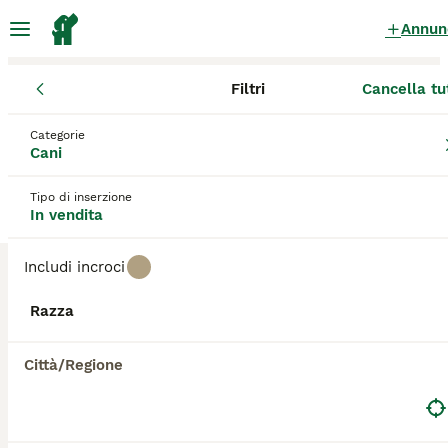
Annun
Filtri
Cancella tu
Cuccioli
Sardegna
Categorie
Cuccioli in vendita
a Sardegna
Cani
6 Cuccioli trovati
Tipo di inserzione
In vendita
Tutte le razze
Filtri
Includi incroci
Salva ricerca
Ordina
5
Razza
Vendo cuccioli di Segugio dell’Appenino puri
Città/Regione
Segugio dell'Appennino
8 settimane
3
3
250 €
Età
Prezzo
Sesso