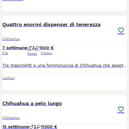
7
2
Quattro enormi dispenser di tenerezza
Chihuahua
7 settimane
3
1
500 €
Età
Prezzo
Sesso
Tre maschietti e una femminuccia di Chihuahua che aspettano soltanto di dare tutto l’amore di cui sono capaci questi piccoli grandi fedelissimi cani. Non sono soltanto teneri ma soprattutto sono esclusivi e ti fanno sentire l’amore come non mai. allevati in casa, aspettano la persona che sarà tutto il loro mondo per sempre.
Cagliari
35
3
Chihuahua a pelo lungo
Chihuahua
15 settimane
2
1
1300 €