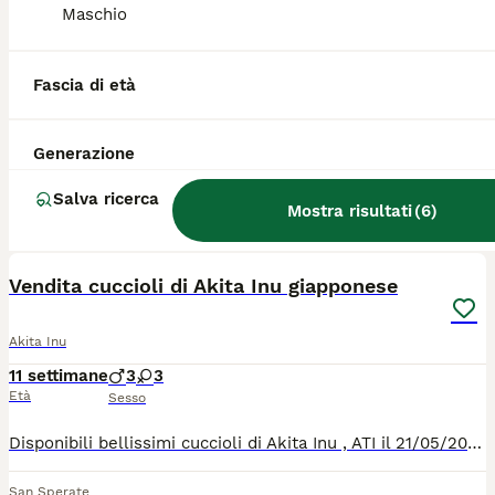
Maschio
Akita Americano
6 mesi
1
800 €
Fascia di età
Età
Prezzo
Sesso
Vendo cucciola di akita americano Nata il 25 gennaio La cucciola ha il pedigree ( che vi arriverà a casa con il passaggio del chip) La cucciola è stata presa in allevamento ma avendo lei giá il maschio non vanno d accordo e sono costretta a rivenderla .. Verrá ceduta con libretto, antiparassitario e sverminazione nuovamente effettuata Il prezzo e di 800€ Per maggiori info potete contattare
Generazione
Ottana
Salva ricerca
Mostra risultati
(
6
)
7
Vendita cuccioli di Akita Inu giapponese
Akita Inu
11 settimane
3
3
Età
Sesso
Disponibili bellissimi cuccioli di Akita Inu , ATI il 21/05/2026, sverminati, vaccinati con pedigree. Padre multivincitore in expo.
San Sperate