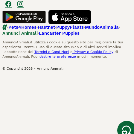
Pets4Homes
Hastnet
PuppyPlaats
MundoAnimalia
Annunci Animali
Lancaster Puppies
AnnunciAnimali.it utilizza i cookie su questo sito per migliorare la tua
esperienza utente. L'uso di questo sito Web e di altri servizi implica
l'accettazione dei
Termini e Condizioni
e
Privacy e Cookie Policy
di
AnnunciAnimali. Puoi
gestire le preferenze
in ogni momento.
© Copyright
2026
-
AnnunciAnimali