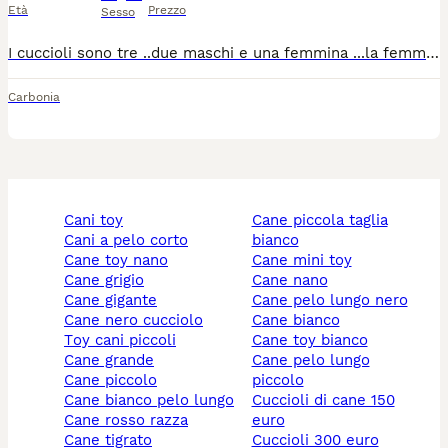
Età
Prezzo
Sesso
I cuccioli sono tre ..due maschi e una femmina ...la femmina è quella nera e bianca . Hanno il pedigree ..cerco solo persone che vogliano dare ai cuccioli tanto amore ..
Carbonia
cani toy
cane piccola taglia
cani a pelo corto
bianco
cane toy nano
cane mini toy
cane grigio
cane nano
cane gigante
cane pelo lungo nero
cane nero cucciolo
cane bianco
toy cani piccoli
cane toy bianco
cane grande
cane pelo lungo
cane piccolo
piccolo
cane bianco pelo lungo
cuccioli di cane 150
cane rosso razza
euro
cane tigrato
cuccioli 300 euro