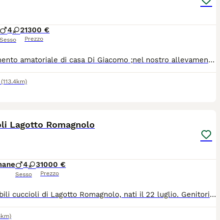
4
2
1300 €
Prezzo
Sesso
Allevamento amatoriale di casa Di Giacomo ;nel nostro allevamento abbiamo erogatori contro zanzare, applicazione da scaricare per poter vedere i cuccioli quando volete ,casette in legno super coibentate con condizionatore apposito ,le mamme e i cuccioli mangiano fino a prima della consegna starter royal canin ,tutti i giorni Vengono seguiti ,educati, coccolati. Viziati. All'interno del loro parco avranno giochi appositi. Verranno ceduti dai sessanta giorni di vita con : libretto sanitario,certificato veterinario,vaccini,sverminazioni , pedigree,copia documenti genitori,(test genetici , pedigree) Due chili di crocchette puppy royal canin ,collarino e guinzaglio. Il Lagotto romagnolo è un cane dolcissimo ipoallergenico e molto divertente e come tutte le belle anime merita rispetto. Il prezzo supera le mille euro .astenersi sognatori che vogliono un cane di razza per sfizio . Disponibili 4 maschi e una femminuccia
(113.4km)
15
oli Lagotto Romagnolo
mane
4
3
1000 €
Prezzo
Sesso
Disponibili cuccioli di Lagotto Romagnolo, nati il 22 luglio. Genitori visibili, sani con pedigree ENCI (ROI), microchip e iscrizione all’anagrafe canina. Ottima genealogia da lavoro e bellezza: il padre appartiene alla prestigiosa linea FARNIE (grande tempra e doti da tartufo), mentre la madre è ottima per il tartufo e selezionata per esposizioni di bellezza (EXPO). I cuccioli crescono in ambiente domestico con massima cura e socializzazione e verranno ceduti a 60 giorni o 90 giorni avviati suoi posticci, con pedigree ENCI (ROI), microchip, libretto vaccinazioni sverminazioni, e svezzati con crocchette di qualità. Maschi €. 1.000,00 Femmine €. 1.200,00
6km)