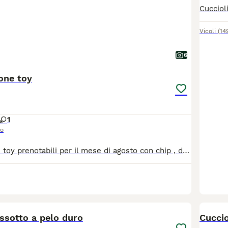
Vicoli
(14
6
one toy
1
so
Cuccioli barbone toy prenotabili per il mese di agosto con chip , due vaccini , sverminazioni effettuate , visita veterinaria completa e pedigree enci . Cerchiamo mamma e papa' speciali che sappiano amarli
10
2
assotto a pelo duro
Cuccio