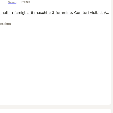
Prezzo
Sesso
Cuccioli nati in famiglia. 6 maschi e 3 femmine. Genitori visibili. Verranno ceduti con microchip, iscrizione anagrafe, vaccini e test di Bear per l'udito. Ancona Per info: Rosita 3899517023
108.1km)
12
1