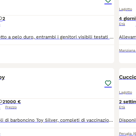
Lagotto
2
4 giorni
Età
o
Cuccioli di bassotto a pelo duro, entrambi i genitori visibili testati per le malattie genetiche di razza. Verrano ceduti dopo gli 80 giorni con vaccinazioni, sverminazioni , chippati e pedigree Enci. Disponibili da fine agosto.
Manziana
5
oy
Cucci
Lagotto
2
1000 €
2 setti
Prezzo
Età
o
Bellissimi cuccioli di barboncino Toy Silver, completi di vaccinazioni, chip, libretto sanitario e visita veterinaria alla consegna, genitori visibili
)
Perugia
(