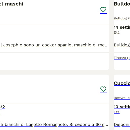
BOO
el maschi
Bulldo
Bulldog 
14 sett
Età
Mi chiamo Michel Joseph e sono un cocker spaniel maschio di mesi 4 di vita. Sono stato sverminato vaccinato e iscritto all'anagrafe canina con microchip. Ho anche il pedigree
Firenze
(
10
2
BOO
Cuccio
Rottweile
2
10 sett
Età
o
Bellissimi cuccioli bianchi di Lagotto Romagnolo. Si cedono a 60 giorni, vaccinati, sverminanti,con microchip e libretto sanitario. Genitori ottimi cercatori di tartufi.