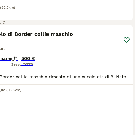
(99.2km)
5
1
NCI
lo di Border collie maschio
llie
imane
1
500 €
Prezzo
Sesso
Ultimo Border collie maschio rimasto di una cucciolata di 8. Nato il 9 maggio è pronto per essere adottato da una nuova famiglia. Già con microchip, primo vaccino e sverminato. Genitori entrambi di proprietà con pedrigree . Zona Montegiorgio (Fm) Prezzo € 500 trattabile Su richiesta altre foto e video
gio
(93.5km)