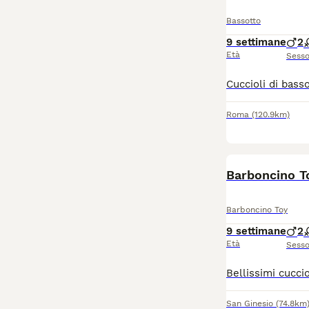
Bassotto
9 settimane
2
Età
Sess
Roma
(120.9km)
Barboncino T
Barboncino Toy
9 settimane
2
Età
Sess
San Ginesio
(74.8km