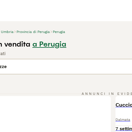
Umbria
Provincia di Perugia
Perugia
n vendita
a Perugia
ati
azze
ANNUNCI IN EVID
BOO
Cuccio
Dalmata
7 setti