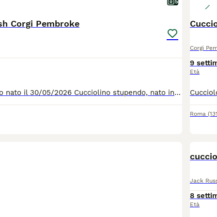
5
sh Corgi Pembroke
Cucci
Corgi Pe
9 setti
Età
Cucciolo maschio nato il 30/05/2026 Cucciolino stupendo, nato in casa da genitori di mia proprietà, siamo una piccola realtà a nord di Roma e alleviamo con cura. Sia la madre che il padre sono cresciuti con noi e vivono in casa con noi e i piccolini stanno crescendo in un bellissimo ambiente ricco di stimoli. I genitori hanno dna depositato enci e test genetici consultabili in privato. Noi lo chiamiamo il "Piccolo Principe" (tutto un programma il nome!) nato per ultimo coi tempi che voleva lui e ha continuato con questa linea di pensiero, ha i suoi tempi ma è una meraviglia quando si apre, è proprio un cucciolo speciale, il più bello esteticamente della cucciolata e il più tenero ❤️ A livello sanitario è seguito dai migliori professionisti, la dentatura è perfetta e i testicoli sono in sede. Verrá affidato con microchip, vaccini in regola, sverminazione effettuata, puppy kit e pedigree.
Roma
(13
cuccio
Jack Russ
8 setti
Età