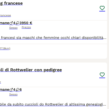
ST
g francese
Francese
imane
4
3
950 €
Prezzo
Sesso
Bulldog francesi sia maschi che femmine occhi chiari disponibilità immediata - Età: disponibili dopo i 90giorni d'età - Prassi completa: -primo Vaccino - Sverminazione - Microchip - Libretto sanitario - antiparassitario valido un mese - Spiegazione di gestione del cucciolo I cuccioli sono stati allevati con cura e amore, e sono pronti a trovare la loro nuova famiglia. Prima possibile
117.9km)
8
3
ST
li di Rottwelier con pedigree
r
imane
4
6
Sesso
Disponibile da subito cuccioli do Rottwelier di altissima genealogia padre che madre campioni di bellezza e di lavoro riproduzione selezionata sia per caratteristiche morfologiche e caratteriali Vengono consegnati con piano vaccinale microchip e ciclo sverminale completo consegna in tutta Italia