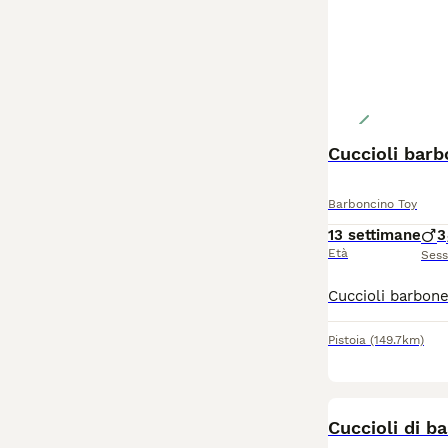
Cuccioli barb
Barboncino Toy
13 settimane
3
Età
Ses
Pistoia
(149.7km)
Cuccioli di b