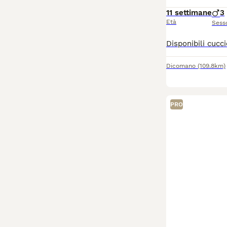
11 settimane
3
Età
Sess
Dicomano
(109.8km)
PRO