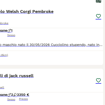
6
olo Welsh Corgi Pembroke
mbroke
mane
1
Sesso
Cucciolo maschio nato il 30/05/2026 Cucciolino stupendo, nato in casa da genitori di mia proprietà, siamo una piccola realtà a nord di Roma e alleviamo con cura. Sia la madre che il padre sono cresciuti con noi e vivono in casa e i piccolini stanno crescendo in un bellissimo ambiente ricco di stimoli. I genitori hanno dna depositato enci e test genetici consultabili in privato e un pedigree molto interessante. È il maschietto codina corta che noi chiamiamo Red, è il più tranquillo e dolce di tutti, molto riflessivo e intelligente ma coraggioso ed esploratore assieme ai fratellini. A livello sanitario è seguito dai migliori professionisti, la dentatura è perfetta e i testicoli sono in sede. Verrá affidato con microchip, vaccini in regola, sverminazione effettuata, puppy kit e pedigree
1.8km)
13
li di jack russell
ell
mane
2
3
350 €
Prezzo
Sesso