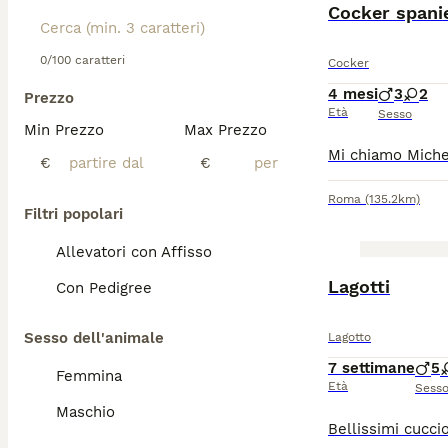
BOOST
Cocker spani
0/100 caratteri
Cocker
4 mesi
3
2
Prezzo
Età
Sesso
Min Prezzo
Max Prezzo
€
€
Roma
(135.2km)
Filtri popolari
Allevatori con Affisso
BOOST
Lagotti
Con Pedigree
Sesso dell'animale
Lagotto
7 settimane
5
Femmina
Età
Sess
Maschio