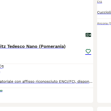
Età
Ancona
(
8
pitz Tedesco Nano (Pomerania)
1
o
Allevamento amatoriale con affisso riconosciuto ENCI/FCI, dispone di 3 maschietti, nati il 20 giugno 2026. Genitori entarmbi con DNA depositato e test genetici (Patella 0 0, necrosi testa femore negat.): papà Riproduttore Selezionato. Cresciuti in ambiente familiare, abituati al contatto umano e alle principali routines domestiche. I cuccioli verranno ceduti con Pedigree ENCI, iscrizione anagrafe canina reg. Lazio (microchio inoculato), 3 sverminazioni, vaccinazioni allineate all'età, passaggio di proprietà, contratto di cessione e puppy kit. Per ulteriori informazioni, foto /video o per fissare una visita contattateci senza impegno.
so
2