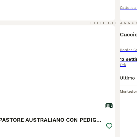
Cattolica
TUTTI GLI ANNU
Cuccio
Border Co
12 sett
Età
Montegior
7
CUCCIOLI DI PASTORE AUSTRALIANO CON PEDIGREE