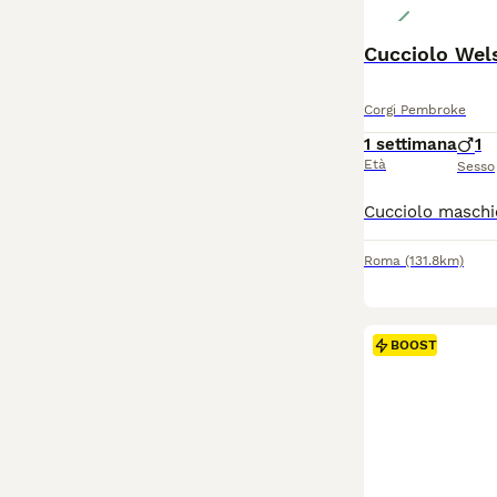
Cucciolo Wel
Corgi Pembroke
1 settimana
1
Età
Sesso
Roma
(131.8km)
BOOST