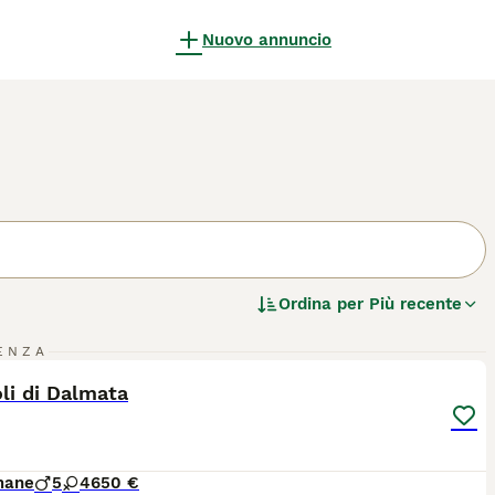
Nuovo annuncio
Ordina per
Più recente
27
ENZA
ST
li di Dalmata
mane
5
4
650 €