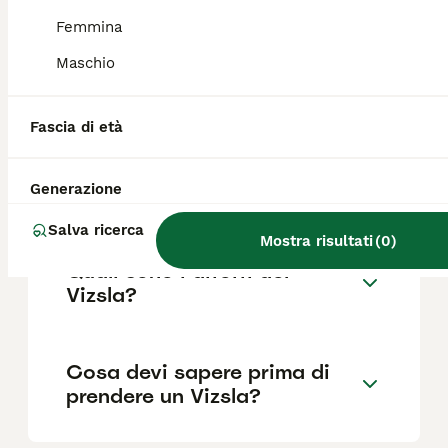
come il pedigree, la reputazione
dell'allevatore e la posizione.
Femmina
Maschio
Quanto dura la vita di un
Vizsla?
Fascia di età
Generazione
Qual è il carattere del Vizsla?
Salva ricerca
Mostra risultati
(
0
)
Quali sono i difetti del
Vizsla?
Cosa devi sapere prima di
prendere un Vizsla?