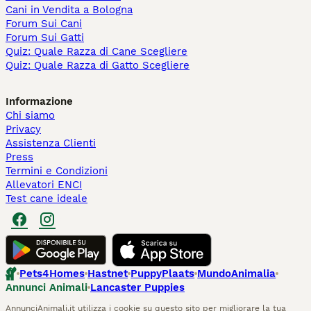
Cani in Vendita a Bologna
Forum Sui Cani
Forum Sui Gatti
Quiz: Quale Razza di Cane Scegliere
Quiz: Quale Razza di Gatto Scegliere
Informazione
Chi siamo
Privacy
Assistenza Clienti
Press
Termini e Condizioni
Allevatori ENCI
Test cane ideale
Pets4Homes
Hastnet
PuppyPlaats
MundoAnimalia
Annunci Animali
Lancaster Puppies
AnnunciAnimali.it utilizza i cookie su questo sito per migliorare la tua