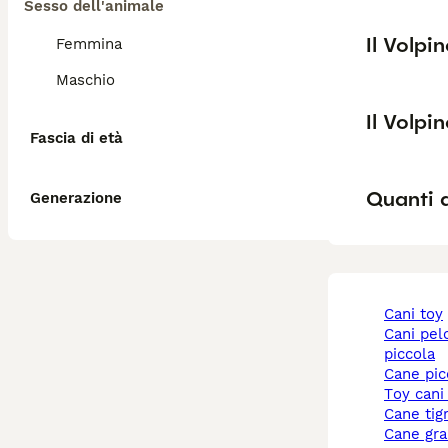
Sesso dell'animale
Il Volpi
Femmina
Maschio
Il Volpi
Fascia di età
Quanti a
Generazione
cani toy
cani pelo corto taglia
piccola
cane pi
toy cani
cane tig
cane gr