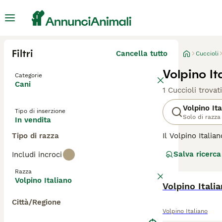
Filtri
Cancella tutto
Cuccioli
Volpino It
Categorie
Cani
1 Cuccioli trovati
Volpino It
Tipo di inserzione
Solo di razza
In vendita
Tipo di razza
Il Volpino Itali
razza storica it
Salva ricerca
Includi incroci
è stato compagno
ridotte, il Volp
Razza
attività fisica 
Volpino Italiano
profondamente al
Volpino Itali
Città/Regione
Per scoprire se 
Volpino Italiano