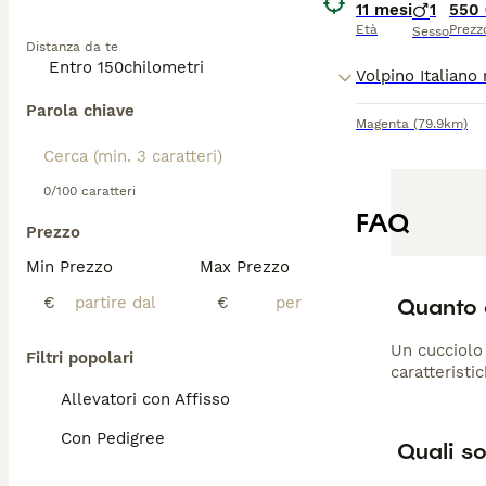
11 mesi
1
550
Età
Prezz
Sesso
Distanza da te
Parola chiave
Magenta
(79.9km)
0/100 caratteri
FAQ
Prezzo
Min Prezzo
Max Prezzo
Quanto 
€
€
Un cucciolo
Filtri popolari
caratteristi
Allevatori con Affisso
Con Pedigree
Quali so