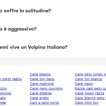
no soffre la solitudine?
no è aggressivo?
nni vive un Volpino Italiano?
cane bianco
cane pelo lungo 
cane toy nano
cane toy bianco
cane marrone
cane nano
ccolo
cane nero cucciolo
razze cani pelo l
 piccoli
cane gigante
cane rosso razza
rato
cane grigio
cane bianco pelo
ande
cani a pelo corto
cane mini toy