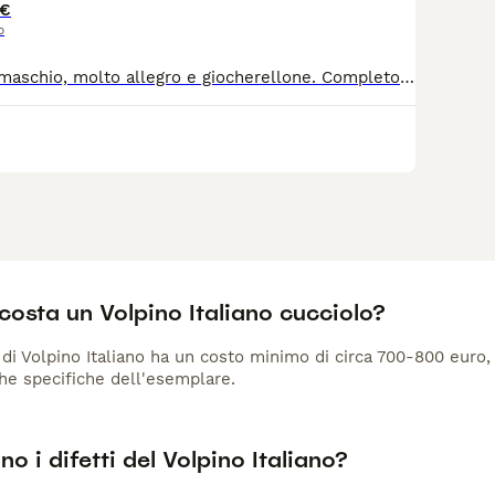
 €
o
Volpino Italiano maschio, molto allegro e giocherellone. Completo di libretto sanitario con vaccini e microchip. Per tutte le info contattatemi pure.
costa un Volpino Italiano cucciolo?
 di Volpino Italiano ha un costo minimo di circa 700-800 euro
che specifiche dell'esemplare.
no i difetti del Volpino Italiano?