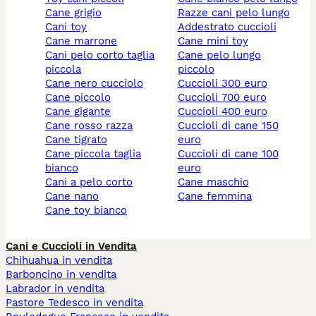
cane grigio
razze cani pelo lungo
cani toy
addestrato cuccioli
cane marrone
cane mini toy
cani pelo corto taglia
cane pelo lungo
piccola
piccolo
cane nero cucciolo
cuccioli 300 euro
cane piccolo
cuccioli 700 euro
cane gigante
cuccioli 400 euro
cane rosso razza
cuccioli di cane 150
cane tigrato
euro
cane piccola taglia
cuccioli di cane 100
bianco
euro
cani a pelo corto
cane maschio
cane nano
cane femmina
cane toy bianco
Cani e Cuccioli in Vendita
Chihuahua in vendita
Barboncino in vendita
Labrador in vendita
Pastore Tedesco in vendita