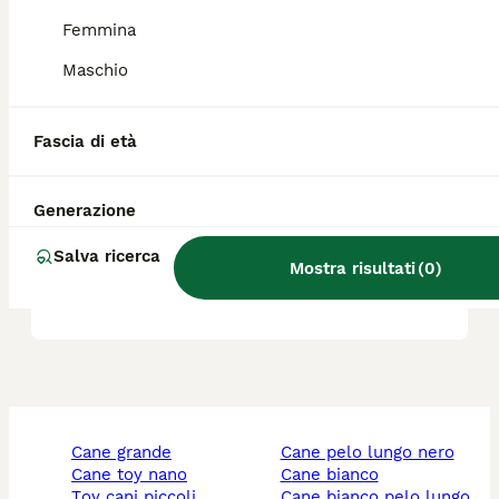
Femmina
Lo Springer Spaniel è adatto
ai bambini?
Maschio
Fascia di età
Qual è il carattere del Welsh
Springer spaniel?
Generazione
Salva ricerca
Il Welsh Springer Spaniel
Mostra risultati
(
0
)
perde molto pelo?
cane grande
cane pelo lungo nero
cane toy nano
cane bianco
toy cani piccoli
cane bianco pelo lungo