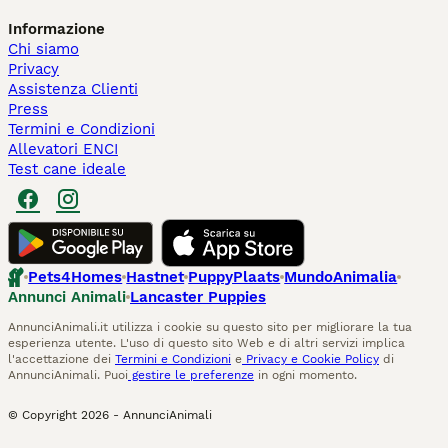
Informazione
Chi siamo
Privacy
Assistenza Clienti
Press
Termini e Condizioni
Allevatori ENCI
Test cane ideale
Pets4Homes
Hastnet
PuppyPlaats
MundoAnimalia
Annunci Animali
Lancaster Puppies
AnnunciAnimali.it utilizza i cookie su questo sito per migliorare la tua
esperienza utente. L'uso di questo sito Web e di altri servizi implica
l'accettazione dei
Termini e Condizioni
e
Privacy e Cookie Policy
di
AnnunciAnimali. Puoi
gestire le preferenze
in ogni momento.
© Copyright
2026
-
AnnunciAnimali