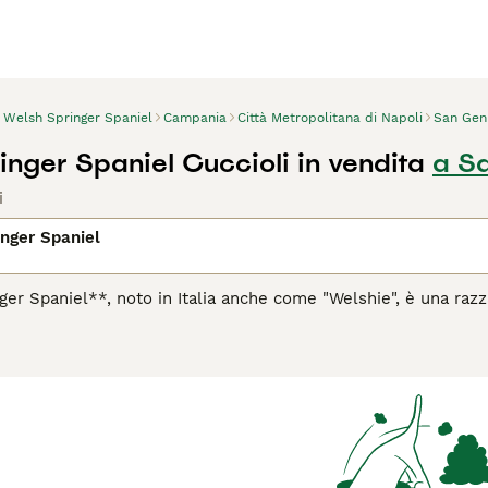
Welsh Springer Spaniel
Campania
Città Metropolitana di Napoli
San Gen
inger Spaniel Cuccioli in vendita
a S
i
nger Spaniel
ger Spaniel**, noto in Italia anche come "Welshie", è una razza
anto rosso e bianco vivido. Questo cane da caccia di taglia m
ntello setoso e leggermente ondulato, ideale per resistere al
 Welshie è affettuoso, leale e vivace, rendendolo perfetto pe
molazione mentale. Si distingue per la sua natura dolce e la 
ta sensibilità e bisogno di compagnia. Adatto sia a famiglie co
ione alla salute delle orecchie, poiché sono suscettibili a inf
stramento e le attività sportive. Parole chiave utili per appro
mento", "cure Welsh Springer Spaniel", "cane da caccia Welshie