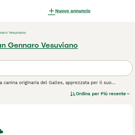
Nuovo annuncio
naro Vesuviano
an Gennaro Vesuviano
 canina originaria del Galles, apprezzata per il suo
edia presenta un corpo muscoloso e atletico, con orecchie
Ordina per
Più recente
le intemperie durante il lavoro sul campo. Il
r famiglie attive che possono garantirgli esercizio
forte connessione con i membri della famiglia, mostrando
n bambini che a sportivi, questo cane richiede cure regolari
ezioni. Grazie alla sua intelligenza e all'entusiasmo, è ideale
fondire: "Welsh Springer Spaniel caratteristiche", "Welshie
", "Welsh Springer Spaniel famiglia".