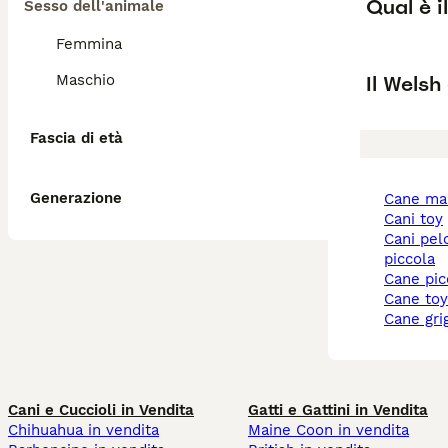
Qual è i
Sesso dell'animale
Femmina
Il Welsh
Maschio
Fascia di età
Generazione
cane ma
cani toy
cani pelo corto taglia
piccola
cane pi
cane to
cane gri
Cani e Cuccioli in Vendita
Gatti e Gattini in Vendita
Chihuahua in vendita
Maine Coon in vendita