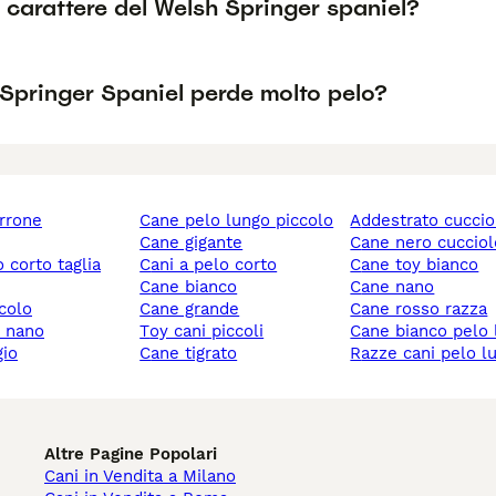
l carattere del Welsh Springer spaniel?
 Springer Spaniel perde molto pelo?
rrone
cane pelo lungo piccolo
addestrato cuccio
cane gigante
cane nero cuccio
cani a pelo corto
cane toy bianco
cane bianco
cane nano
ccolo
cane grande
cane rosso razza
y nano
toy cani piccoli
cane bianco pelo
gio
cane tigrato
razze cani pelo l
Altre Pagine Popolari
Cani in Vendita a Milano