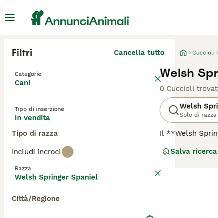
Filtri
Cancella tutto
Cuccioli
Welsh Spr
Categorie
Cani
0 Cuccioli trovat
Welsh Spri
Tipo di inserzione
Solo di razza
In vendita
Tipo di razza
Il **Welsh Sprin
caratteristico m
Salva ricerca
Includi incroci
pendenti e un ma
temperamento del
Razza
quotidiano e sti
Welsh Springer Spaniel
talvolta una cer
del pelo e attenz
Città/Regione
anche per l'adde
taglia e tempera