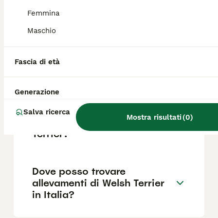
per i proprietari alle prime armi.
Femmina
Maschio
Welsh Terrier perde il pelo?
Fascia di età
Quanto costa un Welsh
Terrier?
Generazione
Salva ricerca
Mostra risultati
(
0
)
Qual è il carattere del Welsh
Terrier?
Dove posso trovare
allevamenti di Welsh Terrier
in Italia?