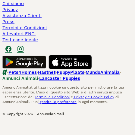
Chi siamo
Privacy
Assistenza Clienti
Press
Termini e Condizioni
Allevatori ENCI
Test cane ideale
Pets4Homes
Hastnet
PuppyPlaats
MundoAnimalia
Annunci Animali
Lancaster Puppies
AnnunciAnimali.it utilizza i cookie su questo sito per migliorare la tua
esperienza utente. L'uso di questo sito Web e di altri servizi implica
l'accettazione dei
Termini e Condizioni
e
Privacy e Cookie Policy
di
AnnunciAnimali. Puoi
gestire le preferenze
in ogni momento.
© Copyright
2026
-
AnnunciAnimali