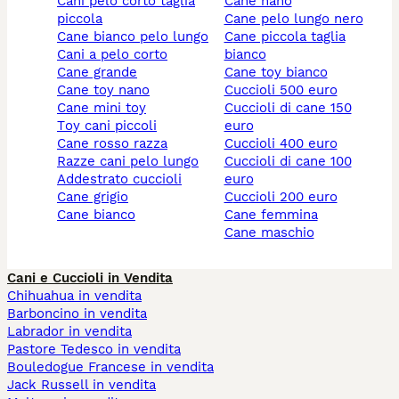
cani pelo corto taglia
cane nano
piccola
cane pelo lungo nero
cane bianco pelo lungo
cane piccola taglia
cani a pelo corto
bianco
cane grande
cane toy bianco
cane toy nano
cuccioli 500 euro
cane mini toy
cuccioli di cane 150
toy cani piccoli
euro
cane rosso razza
cuccioli 400 euro
razze cani pelo lungo
cuccioli di cane 100
addestrato cuccioli
euro
cane grigio
cuccioli 200 euro
cane bianco
cane femmina
cane maschio
Cani e Cuccioli in Vendita
Chihuahua in vendita
Barboncino in vendita
Labrador in vendita
Pastore Tedesco in vendita
Bouledogue Francese in vendita
Jack Russell in vendita