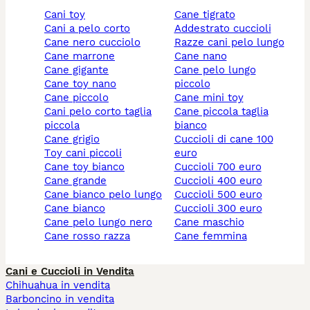
cani toy
cane tigrato
cani a pelo corto
addestrato cuccioli
cane nero cucciolo
razze cani pelo lungo
cane marrone
cane nano
cane gigante
cane pelo lungo
cane toy nano
piccolo
cane piccolo
cane mini toy
cani pelo corto taglia
cane piccola taglia
piccola
bianco
cane grigio
cuccioli di cane 100
toy cani piccoli
euro
cane toy bianco
cuccioli 700 euro
cane grande
cuccioli 400 euro
cane bianco pelo lungo
cuccioli 500 euro
cane bianco
cuccioli 300 euro
cane pelo lungo nero
cane maschio
cane rosso razza
cane femmina
Cani e Cuccioli in Vendita
Chihuahua in vendita
Barboncino in vendita