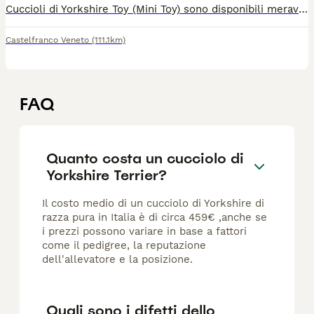
Cuccioli di Yorkshire Toy (Mini Toy) sono disponibili meravigliosi cuccioli di Yorkshire, nati in casa, trattati contro i parassiti, vaccinati, dotati di microchip e iscrizione anagrafica canina. Prima della consegna i cuccioli di York saranno visitati dal Dottore Veterinario
Castelfranco Veneto
(111.1km)
FAQ
Quanto costa un cucciolo di
Yorkshire Terrier?
Il costo medio di un cucciolo di Yorkshire di
razza pura in Italia è di circa 459€ ,anche se
i prezzi possono variare in base a fattori
come il pedigree, la reputazione
dell'allevatore e la posizione.
Quali sono i difetti dello