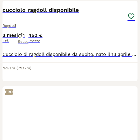
cucciolo ragdoll disponibile
Ragdoll
3 mesi
1
450 €
Età
Prezzo
Sesso
Cucciolo di ragdoll disponibile da subito, nato il 13 aprile Con il suo carattere tranquillo e dolcissimo, il ragdoll è adatto anche per famiglie e come prima esperienza con un gatto. Facile da gestire, ama la compagnia e le coccole. Già svezzato con cibo secco e abituato alla lettiera e al tiragraffi Già vaccinato con prima dose di trivalente (panleucopenia, herpesvirus e calicivirus) , doppio trattamento antiparassitario eseguito con milbemax e libretto sanitario. I GENITORI VIVONO IN CASA CON NOI E HANNO ENTRAMBI IL PEDIGREE (visibile a richiesta) con linee di sangue esenti dalle principali patologie della razza. ( HCM e PKD N/N). Il cucciolo non ha pedigree. Consegna di persona a Romagnano Sesia e limitrofi. I cuccioli vivono in casa con noi per cui per motivi di privacy non consentiamo visite nella nostra abitazione. Molte altre foto e video a richiesta. Prezzo 450 euro Solo persone serie, educate e interessate Grazie.
Novara
(79.1km)
PRO