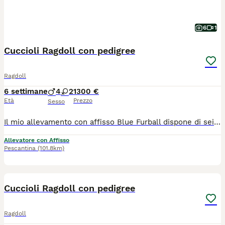
6
1
Cuccioli Ragdoll con pedigree
Ragdoll
6 settimane
4
2
1300 €
Età
Prezzo
Sesso
Il mio allevamento con affisso Blue Furball dispone di sei meravigliosi cuccioli di Ragdoll seal point and white bicolour nati il 21/06/2026 Sono 2 femmine e 4 maschi che saranno ceduti al compimento del loro terzo mese con pedigree Afef, microchip, doppia vaccinazione, sverminazione, libretto sanitario, passaggio di proprietà e kit di partenza. Entrambi i genitori sono stati sottoposti a test genetici per confermare l'assenza di geni per cardiomiopatia ipertrofica (HCM), malattia renale policistica (PKD), virus dell'immunodeficienza felina (FIV), virus della leucemia felina (FeLV) e verrà consegnata ai nuovi proprietari copia di tali test e il certificato di buona salute. I cuccioli crescono in ambiente domestico, a contatto con la famiglia, per favorire un carattere dolce, equilibrato e socievole, tipico della razza. Per info, ulteriori foto o visite contattarmi tramite whatsapp 3485656123
Allevatore con Affisso
Pescantina
(101.8km)
6
Cuccioli Ragdoll con pedigree
Ragdoll