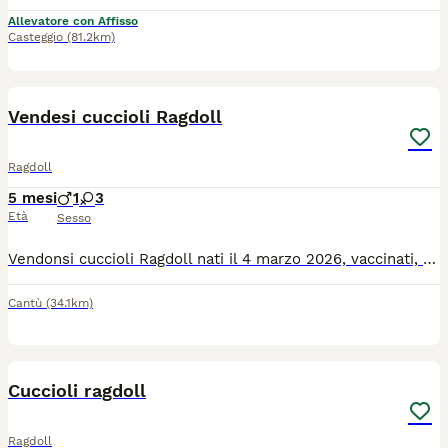
Allevatore con Affisso
Casteggio
(81.2km)
5
Vendesi cuccioli Ragdoll
Ragdoll
5 mesi
1
3
Età
Sesso
Vendonsi cuccioli Ragdoll nati il 4 marzo 2026, vaccinati, sverminati e microchippati. Disponibili al compimento del 3° mese di età. Già autonomi e abituati alla lettiera. 3 femminucce e 1 maschietto. Solo se veramente interessati. Genitori con certificazioni e test genetici, provenienti da affermato allevamento e visibili su richiesta.
Cantù
(34.1km)
4
Cuccioli ragdoll
Ragdoll