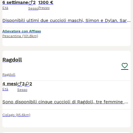
6 settimane
2
1300 €
Età
Prezzo
Sesso
Disponibili ultimi due cuccioli maschi, Simon e Dylan. Saranno pronti per raggiungere la loro nuova casa a fine settembre Sono dolci e giocherelloni, cercano tanto il contatto umano Verranno ceduto con pedigree, microchip, profilassi sanitaria, libretto e passaggio di proprietà. Per ulteriori foto/video e informazioni non esitate a contattarmi
Allevatore con Affisso
Pescantina
(101.8km)
13
Ragdoll
Ragdoll
4 mesi
3
2
Età
Sesso
Sono disponibili cinque cuccioli di Ragdoll, tre femmine e due maschi nelle varietà mitted ( seal e tabby ) e bicolour. Potranno raggiungere la loro nuova famiglia al compimento del terzo mese di età con: -regolare libretto sanitario - doppia vaccinazione trivalente vaccino contro la leucemia -sverminati -microchip -certificato di buona salute - documentazione relativa ai genitori testati geneticamente ed esenti da PKD e HCM , negativi a Fiv, Felv e giardia -Pedigree FIAF -contratto di cessione Il prezzo indicato è da intendersi per un Ragdoll da compagnia . Se interessati scrivete in privato, grazie
Cislago
(45.6km)
7