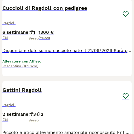
Cuccioli di Ragdoll con pedigree
Ragdoll
6 settimane
1
1300 €
Età
Prezzo
Sesso
Disponibile dolcissimo cucciolo nato il 21/06/2026 Sarà pronto per andare nella sua nuova casa al compimento del terzo mese quindi fine settembre Verrà ceduto con pedigree Afef, microchip, doppia vaccinazione, sverminazione, libretto sanitario, passaggio di proprietà e kit di partenza. Entrambi i genitori sono stati sottoposti a test genetici per confermare l'assenza di geni per cardiomiopatia ipertrofica (HCM), malattia renale policistica (PKD), virus dell'immunodeficienza felina (FIV), virus della leucemia felina (FeLV) e verrà consegnata ai nuovi proprietari copia di tali test e il certificato di buona salute. Simon cresce in ambiente domestico, a contatto con la famiglia, per favorire un carattere dolce, equilibrato e socievole, tipico della razza. Per info, ulteriori foto o visite contattarmi tramite whatsapp 3485656123
Allevatore con Affisso
Pescantina
(101.8km)
5
Gattini Ragdoll
Ragdoll
2 settimane
3
2
Età
Sesso
Piccolo e etico allevamento amatoriale riconosciuto Enfi, dispone di splendidi gattini. Sia maschietti che femminucce. Le colorazioni sono Seal Blu e Red in tutte e tre le varietà ( Colourpoint, Mitted e bicolor) I genitori ovviamente sono testati per più di 40 malattie genetiche, compresi Hcm e pkd) FIV e FELV negativi Tutti i gattini saranno ceduti con pedigree enfi Avranno termochip , ciclo vaccinale completo , certificato veterinario di buona salute e Kitten kit. Tutti i nostri gattini sono bel socializzati grazie a continui arricchimenti ambientali durante la loro crescita. Assistenza post cessione Alimentazione mirata che un ottima crescita muscolo scheletrica. Il nostro piccolo allevamento è mirato a selezionare gattini per pet therapy. Si dà la precedenza a persone con disabilità e famiglie con bambini. La selezione dei gattini avviene a seconda dello stile di vita e delle reali aspettative della nuova famiglia. Noi NON spediamo , ne facciamo staffette. La media del costo di un gattino di razza là si può facilmente trovare su Google. Sì richiede se interessati di chiamare e presentarsi. I nostri gatti sono speciali e se non avete tempo di chiamare e presentarvi ma solo di scrivere "prezzo" via messaggio , sicuramente non siete la famiglia giusta !!! Per info e visite siamo a disposizione 3209510180.