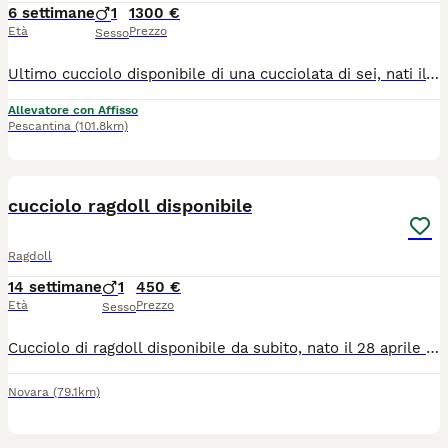
6 settimane
1
1300 €
Età
Prezzo
Sesso
Ultimo cucciolo disponibile di una cucciolata di sei, nati il 21/06/2026 e pronti a raggiungere la loro nuova famiglia a fine settembre. Vengono ceduti con pedigree, microchip, libretto e profilassi sanitaria obbligatoria, passaggio di proprietà. I genitori sono testati Fiv/Felv e per le malattie genetiche specifiche della razza. I gattini hanno un carattere meraviglioso perché crescono in famiglia con noi
Allevatore con Affisso
Pescantina
(101.8km)
26
cucciolo ragdoll disponibile
Ragdoll
14 settimane
1
450 €
Età
Prezzo
Sesso
Cucciolo di ragdoll disponibile da subito, nato il 28 aprile Con il suo carattere tranquillo e dolcissimo, il ragdoll è adatto anche per famiglie e come prima esperienza con un gatto. Facile da gestire, ama la compagnia e le coccole. Già svezzato con cibo secco e abituato alla lettiera e al tiragraffi Già vaccinato con prima dose di trivalente (panleucopenia, herpesvirus e calicivirus) , doppio trattamento antiparassitario eseguito con milbemax e libretto sanitario. I GENITORI VIVONO IN CASA CON NOI E HANNO ENTRAMBI IL PEDIGREE (visibile a richiesta) con linee di sangue esenti dalle principali patologie della razza. ( HCM e PKD N/N). Il cucciolo non ha pedigree. Consegna di persona. Tutti i nostri cuccioli vivono in casa con noi, quindi per motivi di privacy non consentiamo visite nella nostra abitazione. Molte altre foto e video a richiesta. Prezzo 450 euro Solo persone serie, educate e davvero interessate
Novara
(79.1km)
20