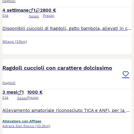
Ragdoll
4 settimane
1
2
800 €
Età
Prezzo
Sesso
Disponibili cuccioli di Ragdoll, gatto bambola, allevati in casa. Socializzati anche con cani. Carattere dolce e affettuoso.
Milano
(33km)
4
1
Ragdoll cuccioli con carattere dolcissimo
Ragdoll
3 mesi
1
1000 €
Età
Prezzo
Sesso
Allevamento amatoriale riconosciuto TICA e ANFI, per la selezione del Ragdoll, vende ad appassionati ed intenditori bellissimi cuccioli selezionati di ottima genealogia. I cuccioli vengono allevati in famiglia per lo sviluppo del migliore imprinting e della dolcezza del loro carattere. Vengono ceduti dopo le opportune sverminazioni, i vaccini previsti e la visita di controllo del veterinario.
Allevatore con Affisso
Adrara San Rocco
(33.3km)