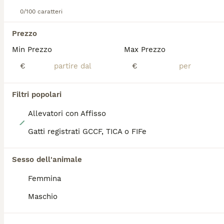
0/100 caratteri
ADVANCED
Prezzo
Min Prezzo
Max Prezzo
€
€
Filtri popolari
Allevatori con Affisso
4
Gatti registrati GCCF, TICA o FIFe
Ragdoll
Sesso dell'animale
Ragdoll
Femmina
4 settimane
1
1300 €
Età
Prezzo
Sesso
Maschio
Bellissimo cucciolo Ragdoll nella colorazione blu point and White bicolor disponibile con vaccinazioni complete microchip e pedigree ministeriale Afef dal 18 ottobre. Puoi contattarmi telefonicamente anche per un appuntamento conoscitivo via WhatsApp. È garantita massima professionalità e serietà ventennale nella selezione della razza ragdoll.