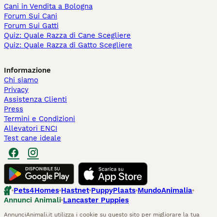
Cani in Vendita a Bologna
Forum Sui Cani
Forum Sui Gatti
Quiz: Quale Razza di Cane Scegliere
Quiz: Quale Razza di Gatto Scegliere
Informazione
Chi siamo
Privacy
Assistenza Clienti
Press
Termini e Condizioni
Allevatori ENCI
Test cane ideale
Pets4Homes
Hastnet
PuppyPlaats
MundoAnimalia
Annunci Animali
Lancaster Puppies
AnnunciAnimali.it utilizza i cookie su questo sito per migliorare la tua