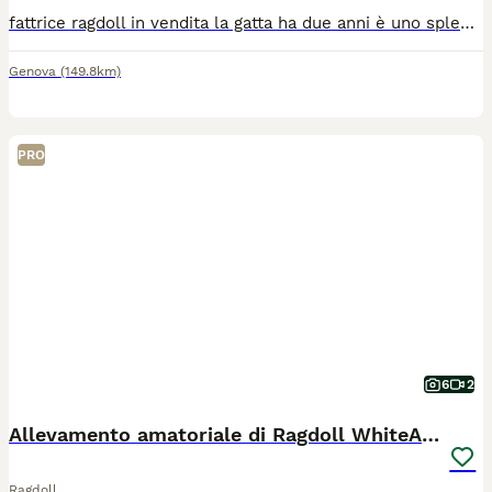
fattrice ragdoll in vendita la gatta ha due anni è uno splendido esemplare di ragdoll Pedigree anfi e afef, complete vaccinazioni, microchip, razza purissima da più di tre generazioni sia da parte di padre che di madre ha già avuto una cuccioalta di 5 piccoli meravigliosi venduti subito. trattativa riservata l'animale può essere vendata anche in alernativa come animale da compagnia 3339573718
Genova
(149.8km)
PRO
6
2
Allevamento amatoriale di Ragdoll WhiteAngels
Ragdoll