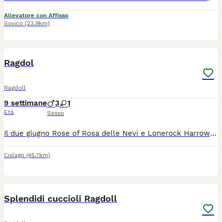
Allevatore con Affisso
Sovico
(23.9km)
5
Ragdol
Ragdoll
9 settimane
3
1
Età
Sesso
Il due giugno Rose of Rosa delle Nevi e Lonerock Harrow hanno avuto sei cuccioli . I cuccioli potranno raggiungere le loro nuove famiglie dai primi di settembre al compimento del terzo mese di vita con: Pedigree FIAF (WCF ) ministerialmente riconosciuto, vaccinati e sverminati , microchippati , con documentazione relativa ai genitori testati ed esenti per PKD,HCM, giardia , Fiv,Felv e regolare libretto sanitario . Più un kit di pappa a cui il gattino è abituato per i primi giorni , con contratto di cessione . Il prezzo indicato è per un gattino da compagnia .
Cislago
(45.7km)
7
1
Splendidi cuccioli Ragdoll