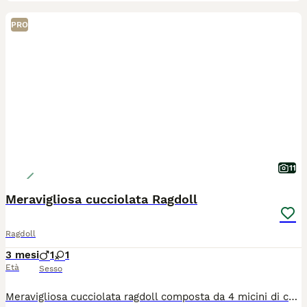
PRO
11
Meravigliosa cucciolata Ragdoll
Ragdoll
3 mesi
1
1
Età
Sesso
Meravigliosa cucciolata ragdoll composta da 4 micini di cui disponibili una femmina seal colourpoint e un maschio choco mitted. I cuccioli sono riservabili e potranno raggiungere la nuova famiglia intorno al 10 di luglio 2026. I gattini avranno pedigree enfi,microchip, vaccinazioni,certificato di buona salute,sverminazione,esame parassitologico con giardia negativo,esami genetici dei genitori,contratto di cessione e kit alla partenza. I micini per le loro qualità sono adatti alla pet therapy. Non sono in regalo. Per qualsiasi informazione non esitate a contattarci. Visite previo appuntamento.