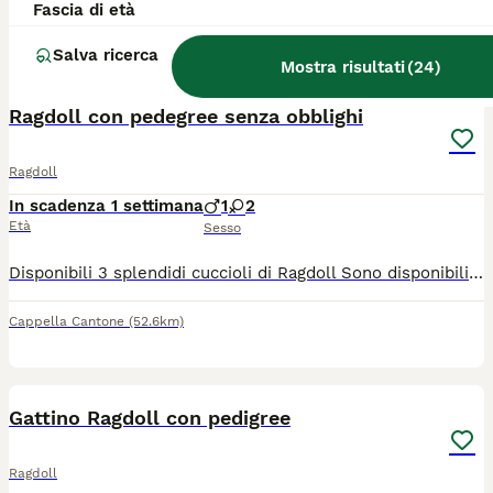
Fascia di età
Allevatore con Affisso
Bausone
(147km)
Salva ricerca
Mostra risultati
(
24
)
7
Ragdoll con pedegree senza obblighi
Ragdoll
In scadenza 1 settimana
1
2
Età
Sesso
Disponibili 3 splendidi cuccioli di Ragdoll Sono disponibili 3 meravigliosi cuccioli di Ragdoll, allevati con passione, competenza e la massima attenzione al loro benessere. Da 19 anni alleviamo questa splendida razza in modo professionale, selezionando con cura i riproduttori per garantire salute, equilibrio caratteriale e rispetto dello standard di razza. I cuccioli saranno ceduti con: - Pedigree - Test genetici dei genitori - Contratto di vendita - Garanzia sanitaria - Libretto sanitario con vaccinazioni e trattamenti antiparassitari eseguiti - Microchip e certificazione veterinaria di buona salute I nostri cuccioli crescono in ambiente familiare, ben socializzati e abituati al contatto con le persone, per favorire un inserimento sereno nella nuova casa. Cerchiamo famiglie responsabili che desiderino accogliere un Ragdoll allevato con serietà, esperienza e amore. Per maggiori informazioni, foto e video dei cuccioli, non esitate a contattarci. Saremo lieti di rispondere a ogni domanda e di accompagnarvi nella scelta del vostro futuro compagno di vita.
Cappella Cantone
(52.6km)
8
Gattino Ragdoll con pedigree
Ragdoll