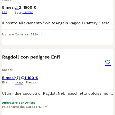
5 mesi
2
1500 €
Età
Prezzo
Sesso
Il nostro allevamento "WhiteAngels Ragdoll Cattery " seleziona gatti di Razza Ragdoll da oltre 26 anni.I nostri Ragdoll vivono solo ed esclusivamente in casa ed a stretto contatto con l' uomo.Tutti i nostri riproduttori sono testati per le malattie e patologie tipiche della razza Tutti i nostri gatti e quindi i cuccioli sono registrati in Fiaf sotto l' egida del WCF. I nostri gatti hanno pedigree Fiaf riconosciuto a livello ministeriale. Non alleviamo per quantità ma per qualità. Tutti i cuccioli al momento della consegna vengono ceduti: vaccinati,con test sulle feci eseguito,microchippati e con le copie dei test dei genitori entrambi esenti e garantiti per le principali malattie e patologie tipiche della razza. Il 5 marzo 2026 il nostro Ragdoll chocolate point mitted:"LittleBlessings Clark Kent of WhiteAngels " e la nostra Ragdoll blue tabby point mitted "Silmarilions Belthil " hanno avuto 4 gattine,di cui rimangono disponibili: - WhiteAngels Tosca,splendida cucciola blue tabby point mitted,cedibile sia come cucciola da riproduzione che come " SHOW-NEUTER",ovvero come gattina dal potenziale espositivo ma da far sterilizzare una volta divenuta adulta; WhiteAngels Tabita: rara cucciola chocolate tabby point mitted anch' essa cedibile come cucciola da riproduzione oppure come"SHOW-NEUTER ",ovvero come gattina dal potenziale espositivo ma da far sterilizzare una volta divenuta adulta.
Mariano Comense
(29.8km)
7
Ragdoll con pedigree Enfi
Ragdoll
5 mesi
1
1
1100 €
Età
Prezzo
Sesso
Ultimi due cuccioli di Ragdoll Nek maschietto dolcissimo chocolat mitted e Nala Neve femmina chocolat tabby bicolore aspettano una famiglia che li ami per sempre, vengono ceduti completamente vaccinata con doppia trivalente sverminati chippati con chip termico documenti in regola genitori testati genicamente e fiv felv negativi gruppo sanguigno A...viene fatto regolare contratto di cessione con passaggio di proprietà incluso e kit cuccioli in omaggio kit Royal canin...hanno un carattere splendido manipolati accuratamente sin dalla nascita
Allevatore con Affisso
Polpenazze del Garda
(75.1km)