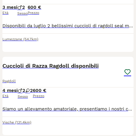
3 mesi
2
600 €
Età
Prezzo
Sesso
Disponibili da luglio 2 bellissimi cuccioli di ragdoll seal mitted maschi. I cuccioli saranno ceduti vaccinati, con libretto sanitario e controlli. Hanno un carattere dolcissimo e tranquillo e sono molto affettuosi e coccoloni. Per altre foto o video contattatemi.
Lumezzane
(54.7km)
7
Cuccioli di Razza Ragdoll disponibili
Ragdoll
4 mesi
2
2
600 €
Età
Prezzo
Sesso
Siamo un allevamento amatoriale, presentiamo i nostri cuccioli che potranno lasciare la loro mamma gatta dal 9 giugno in vendita. Sono disponibili sia maschietti che femminucce dolci e coccoloni. Sono gattini meravigliosi, dal manto folto e setoso, meravigliosi occhi blu e coda maestosa. Abituati a essere manipolati fin dai primi giorni di vita, crescono con i genitori, in ambiente familiare, adatti ai bambini. Sono estremamente dolci e tranquilli, abituati al tiragraffi, alla lettiera, cibo umido e secco. I genitori sono testati per le HCM e Pkd, fiv e felv negativi. Verranno ceduti con Pedigree, microchip, doppio ciclo vaccinale , svermati e certificato di buona salute. Tel. 3917545440
Vische
(131.4km)
13
2