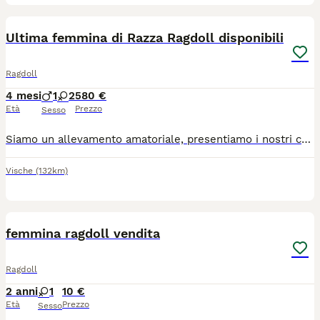
9
Ultima femmina di Razza Ragdoll disponibili
Ragdoll
4 mesi
1
2
580 €
Età
Prezzo
Sesso
Siamo un allevamento amatoriale, presentiamo i nostri cuccioli che potranno lasciare la loro mamma gatta dal 9 giugno in vendita. E' disponibile l' ultima due femminuccia dolce e coccolona. Sono gattini meravigliosi, dal manto folto e setoso, meravigliosi occhi blu e coda maestosa. Abituati a essere manipolati fin dai primi giorni di vita, crescono con i genitori, in ambiente familiare, adatti ai bambini. Sono estremamente dolci e tranquilli, abituati al tiragraffi, alla lettiera, cibo umido e secco. I genitori sono testati per le HCM e Pkd, fiv e felv negativi. Verranno venduti con microchip, doppio ciclo vaccinale , svermati e certificato di buona salute. Tel. 3917545440
Vische
(132km)
4
femmina ragdoll vendita
Ragdoll
2 anni
1
10 €
Età
Prezzo
Sesso