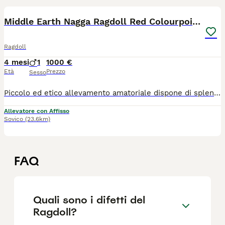
Middle Earth Nagga Ragdoll Red Colourpoint
Ragdoll
4 mesi
1
1000 €
Età
Prezzo
Sesso
Piccolo ed etico allevamento amatoriale dispone di splendido gattino Ragdoll Red Colourpoint nato il 16/3/2026 Genitori testati geneticamente per 40 malattie genetiche tra cui Hcm e pkd. FIV e FELV negativi Pedigree enfi 3 vaccini Thermochip Per info e visite 3209510180 Astenersi perditempo e affaristi.
Allevatore con Affisso
Sovico
(23.6km)
FAQ
Quali sono i difetti del
Ragdoll?