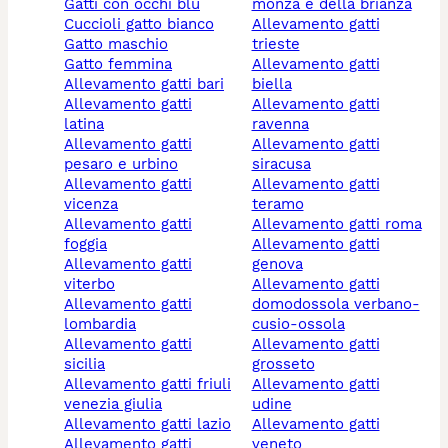
gatti con occhi blu
monza e della brianza
cuccioli gatto bianco
allevamento gatti
gatto maschio
trieste
gatto femmina
allevamento gatti
allevamento gatti bari
biella
allevamento gatti
allevamento gatti
latina
ravenna
allevamento gatti
allevamento gatti
pesaro e urbino
siracusa
allevamento gatti
allevamento gatti
vicenza
teramo
allevamento gatti
allevamento gatti roma
foggia
allevamento gatti
allevamento gatti
genova
viterbo
allevamento gatti
allevamento gatti
domodossola verbano-
lombardia
cusio-ossola
allevamento gatti
allevamento gatti
sicilia
grosseto
allevamento gatti friuli
allevamento gatti
venezia giulia
udine
allevamento gatti lazio
allevamento gatti
allevamento gatti
veneto