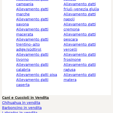
campania
allevamento gatti
allevamento gatti
friuli-venezia giulia
marche
allevamento gatti
allevamento gatti
napoli
savona
allevamento gatti
allevamento gatti
cremona
macerata
allevamento gatti
allevamento gatti
pescara
trentino-alto
allevamento gatti
adige/südtirol
vercelli
allevamento gatti
allevamento gatti
livorno
frosinone
allevamento gatti
allevamento gatti
calabria
ragusa
allevamento gatti pisa
allevamento gatti
allevamento gatti
matera
caserta
Cani e Cuccioli in Vendita
Chihuahua in vendita
Barboncino in vendita
Labrador in vendita