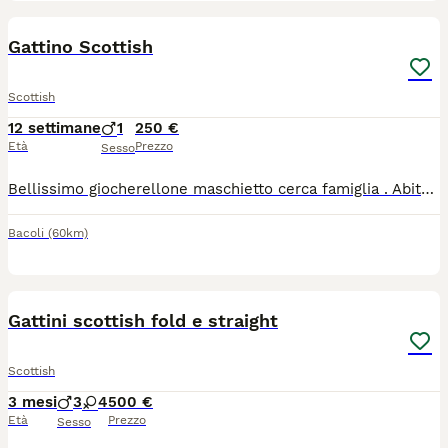
3
Gattino Scottish
Scottish
12 settimane
1
250 €
Età
Prezzo
Sesso
Bellissimo giocherellone maschietto cerca famiglia . Abituato alla lettiera e alle crocchette, molto affettuoso
Bacoli
(60km)
8
Gattini scottish fold e straight
Scottish
3 mesi
3
4
500 €
Età
Prezzo
Sesso