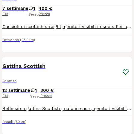
7 settimane
1
400 €
Età
Prezzo
Sesso
Cuccioli di scottish straight, genitori visibili in sede. Per ulteriori info.
Ottaviano
(28.9km)
4
Gattina Scottish
Scottish
12 settimane
1
300 €
Età
Prezzo
Sesso
Bellissima gattina Scottish , nata in casa , genitori visibili , affettuosa e abituata alla lettiera e a mangiare autonomamente
Bacoli
(60km)