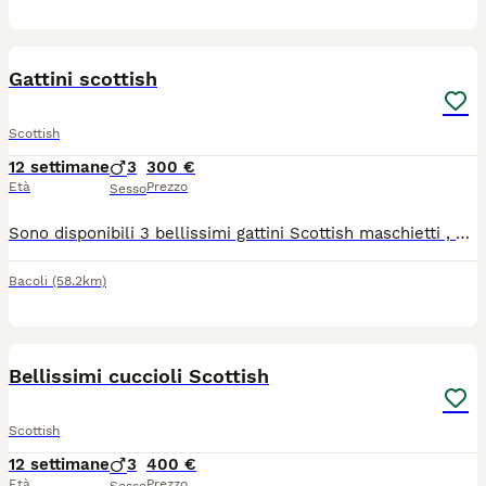
6
Gattini scottish
Scottish
12 settimane
3
300 €
Età
Prezzo
Sesso
Sono disponibili 3 bellissimi gattini Scottish maschietti , no allevamento , genitori visibili ,si cedono a partire dal 7 luglio
Bacoli
(58.2km)
3
1
Bellissimi cuccioli Scottish
Scottish
12 settimane
3
400 €
Età
Prezzo