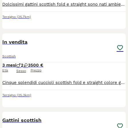
Dolcissimi gattini scottish fold e straight sono nati ambiente familiare Già pronti per andare a vostra famiglia
Terzigno
(25.7km)
6
In vendita
Scottish
3 mesi
2
3
500 €
Età
Prezzo
Sesso
Cinque splendidi cuccioli scottish fold e straight colore grigio blu sono nati in ambiente familiare hanno libretto sanitario per contattare il numero 346 3255549
Terzigno
(25.3km)
10
Gattini scottish