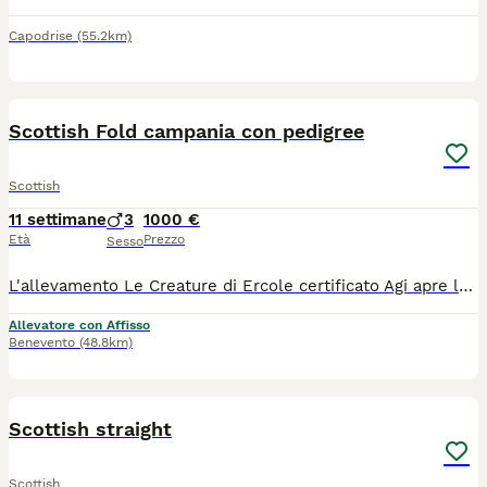
Capodrise
(55.2km)
5
Scottish Fold campania con pedigree
Scottish
11 settimane
3
1000 €
Età
Prezzo
Sesso
L'allevamento Le Creature di Ercole certificato Agi apre le prenotazioni per gattini nati il 19j/05/26. Cercateci su tik tok, scottish le creature di ercole cattery. Sono cuccioli di razza scottish Fold e Straight con una splendida colorazione golden. Lasceranno l' allevamento a 3 mesi di eta" con: - sverminazione - due vaccini - microchip - passaggio di proprieta' - pedegree Agi - contratto di cessione per animali da compagnia - libretto sanitario I genitori sono visibili e testati ed esenti Fiv Felv e Pdk I nostri cuccioli sono mansueti, coccoloni ed abituati al contatto e al gioco e sono particolarmente adatti ai bambini. Ci troviamo a Benevento, in Campania Per info 3474007427
Allevatore con Affisso
Benevento
(48.8km)
11
Scottish straight
Scottish