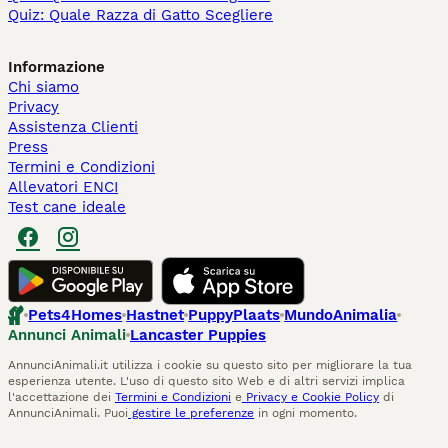
Quiz: Quale Razza di Gatto Scegliere
Informazione
Chi siamo
Privacy
Assistenza Clienti
Press
Termini e Condizioni
Allevatori ENCI
Test cane ideale
Pets4Homes
Hastnet
PuppyPlaats
MundoAnimalia
Annunci Animali
Lancaster Puppies
AnnunciAnimali.it utilizza i cookie su questo sito per migliorare la tua
esperienza utente. L'uso di questo sito Web e di altri servizi implica
l'accettazione dei
Termini e Condizioni
e
Privacy e Cookie Policy
di
AnnunciAnimali. Puoi
gestire le preferenze
in ogni momento.