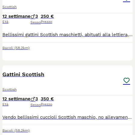
Scottish
12 settimane
3
250 €
Età
Prezzo
Sesso
Bellissimi gattini Scottish maschietti, abituati alla lettiera, mangiano autonomamente, dolcissimi giocherelloni e molto affettuosi , manto che sembra velluto ; no allevamento, in ottima salute , cercano famiglia che li ami follemente
Bacoli
(58.2km)
6
Gattini Scottish
Scottish
12 settimane
3
350 €
Età
Prezzo
Sesso
Vendo bellissimi cuccioli Scottish maschio, no allevamento, genitori visibili , prezzo affare , super coccoloni
Bacoli
(58.2km)