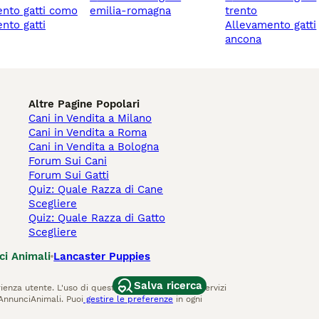
ento gatti como
emilia-romagna
trento
allevamento gatti
ancona
Altre Pagine Popolari
Cani in Vendita a Milano
Cani in Vendita a Roma
Cani in Vendita a Bologna
Forum Sui Cani
Forum Sui Gatti
Quiz: Quale Razza di Cane
Scegliere
Quiz: Quale Razza di Gatto
Scegliere
ci Animali
Lancaster Puppies
Salva ricerca
ienza utente. L'uso di questo sito Web e di altri servizi
AnnunciAnimali. Puoi
gestire le preferenze
in ogni