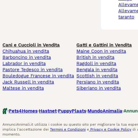
allevam
allevamento gatti
taranto
Cani e Cuccioli in Vendita
Gatti e Gattini in Vendita
Chihuahua in vendita
Maine Coon in vendita
Barboncino in vendita
British in vendita
Labrador in vendita
Ragdoll in vendita
Pastore Tedesco in vendita
Bengala in vendita
Bouledogue Francese in vendita
Scottish in vendita
Jack Russell in vendita
Persiano in vendita
Maltese in vendita
Siberiano in vendita
Pets4Homes
Hastnet
PuppyPlaats
MundoAnimalia
Annun
AnnunciAnimali.it utilizza i cookie su questo sito per migliorare la tua esper
implica l'accettazione dei
Termini e Condizioni
e
Privacy e Cookie Policy
di 
momento.