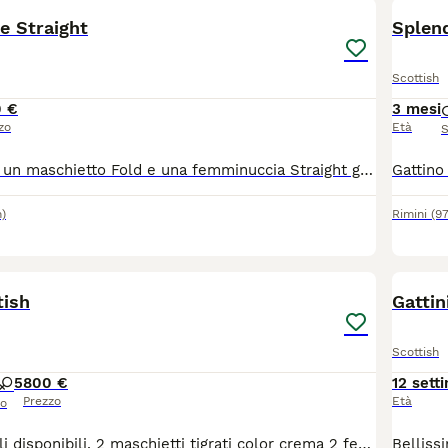
 e Straight
Splend
Scottish
 €
3 mesi
zo
Età
S
Ultimi 2 cuccioli un maschietto Fold e una femminuccia Straight già svezzati abituati sia alla lettiera sia al tiragraffi si consegnano con libretto sanitario, 2 vaccinazioni e 2 sverminature più certificato di buona salute. Mamma Highland Fold, Papà Brithish Shorthair di nostra proprietà visibili e testati Fiv Felv e Pdk. Micetti dolci ed affettuosi adatti per una vita casalinga
)
Rimini
(9
9
tish
Gattin
Scottish
5
800 €
12 sett
Prezzo
Età
so
Splendidi cuccioli disponibili. 2 maschietti tigrati color crema 2 femminucce grigie bicolo (una femmina con solo una macchietta sulla zampa) 2 femminucce tigrate 1 femminuccia tigrata bicolor (una macchia sulla fronte) Possibilità di consegna dopo le ferie Prezzo simbolico per mandare avanti l’annuncio, verrà tutto spiegato via chat Rispondo su whatsapp al numero 3485174507