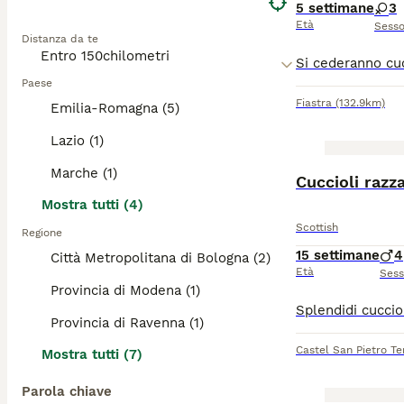
5 settimane
3
Età
Sess
Distanza da te
Paese
Fiastra
(132.9km)
Emilia-Romagna (5)
Lazio (1)
Marche (1)
Cuccioli razza
Mostra tutti (4)
Scottish
Regione
15 settimane
4
Città Metropolitana di Bologna (2)
Età
Ses
Provincia di Modena (1)
Provincia di Ravenna (1)
Castel San Pietro T
Mostra tutti (7)
Parola chiave