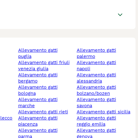
allevamento gatti
allevamento gatti
puglia
palermo
allevamento gatti friuli
allevamento gatti
venezia giulia
napoli
allevamento gatti
allevamento gatti
bergamo
alessandria
allevamento gatti
allevamento gatti
bologna
bolzano/bozen
allevamento gatti
allevamento gatti
marche
savona
allevamento gatti rieti
allevamento gatti sicilia
 lecco
allevamento gatti
allevamento gatti
piacenza
reggio emilia
allevamento gatti
allevamento gatti
parma
genova