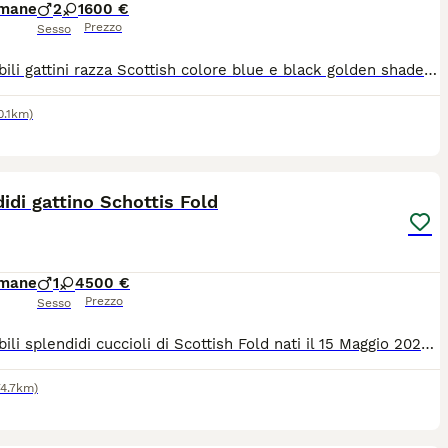
imane
2
1
600 €
Prezzo
Sesso
Disponibili gattini razza Scottish colore blue e black golden shaded. Occhi verdi. Una femmina Straight e due maschi Fold. Muniti di pedigree ministeriale, doppio vaccino, sverminazione, microchip, passaggio di proprietà e libretto sanitario. Genitori testati felv, fiv e pkd. Per info 3356236300
0.1km)
5
1
idi gattino Schottis Fold
imane
1
4
500 €
Prezzo
Sesso
Disponibili splendidi cuccioli di Scottish Fold nati il 15 Maggio 2026. I piccoli hanno un carattere straordinariamente gioioso e giocherellone. Sono nati e cresciuti in casa, sono costantemente a contatto con le persone e mostrano una curiosità vivace per tutto ciò che li circonda. Amano inseguire i giochini, esplorare e intrattenere la famiglia con le loro caratteristiche posizioni buffe. Al tempo stesso, possiedono la tipica dolcezza della razza: sono affettuosi, equilibrati, perfetti per la vita in appartamento e fantastici compagni di vita. Per altre info whatsApp anche per videochiamata
74.7km)
5