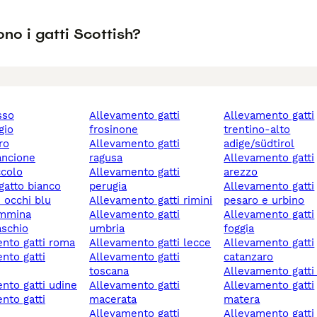
no i gatti Scottish?
osso
allevamento gatti
allevamento gatti
igio
frosinone
trentino-alto
ro
allevamento gatti
adige/südtirol
rancione
ragusa
allevamento gatti
ccolo
allevamento gatti
arezzo
 gatto bianco
perugia
allevamento gatti
n occhi blu
allevamento gatti rimini
pesaro e urbino
emmina
allevamento gatti
allevamento gatti
aschio
umbria
foggia
ento gatti roma
allevamento gatti lecce
allevamento gatti
allevamento gatti
catanzaro
toscana
allevamento gatti
ento gatti udine
allevamento gatti
allevamento gatti
macerata
matera
allevamento gatti
allevamento gatti