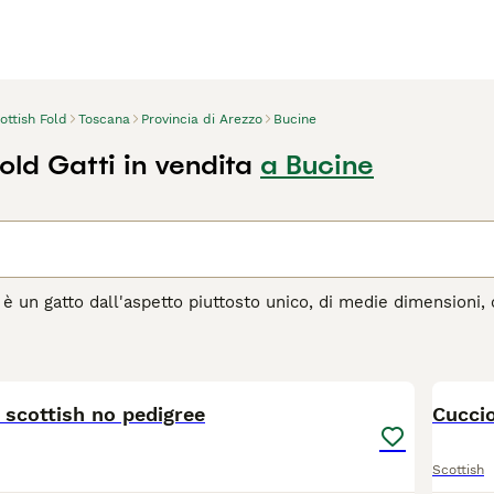
ottish Fold
Toscana
Provincia di Arezzo
Bucine
old Gatti in vendita
a Bucine
 è un gatto dall'aspetto piuttosto unico, di medie dimensioni, 
te nuovi nel mondo felino, ma da quando sono apparsi sulla sce
 e nelle case delle persone di tutto il mondo, e per una buona 
4
na delle nature più dolci e affettuose.
l scottish no pedigree
agina di consigli sul Scottish
per informazioni su questa razza
Cuccio
Scottish