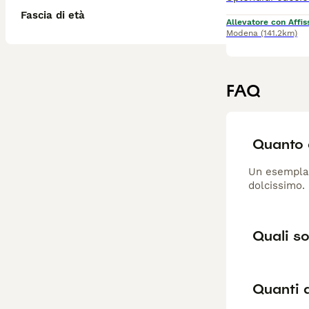
Fascia di età
Allevatore con Affis
Modena
(141.2km)
FAQ
Quanto 
Un esemplare
dolcissimo.
Quali so
Quanti 