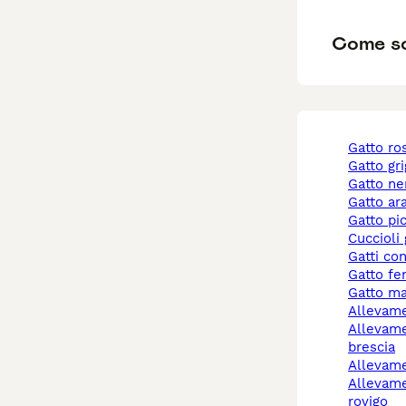
Come so
gatto r
gatto gr
gatto ne
gatto a
gatto pi
cuccioli
gatti co
gatto f
gatto m
allevam
allevamento gatti
brescia
allevam
allevamento gatti
rovigo