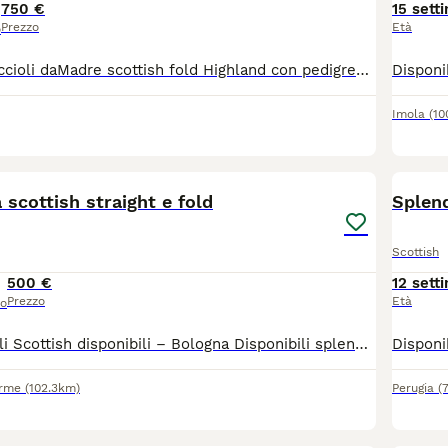
750 €
15 sett
Prezzo
Età
o
Si cederanno cuccioli daMadre scottish fold Highland con pedigree padre british all era di tre mesi con vaccini e sverminazioni eseguite.
Imola
(10
18
 scottish straight e fold
Splend
Scottish
500 €
12 sett
Prezzo
Età
so
Splendidi cuccioli Scottish disponibili – Bologna Disponibili splendidi cuccioli di Scottish, cresciuti in ambiente familiare con tanto amore e attenzione. I cuccioli nati il 21 aprile 2026, saranno ceduti solo dopo il compimento dell'età minima prevista dalla normativa, con: sverminazione effettuata; vaccinazioni in regola per l'età; visita veterinaria; libretto sanitario. Sono abituati al contatto con le persone, affettuosi, equilibrati e perfettamente socializzati. I genitori sono visibili e vengono allevati con cura. Su richiesta è possibile ricevere ulteriori foto e video dei cuccioli e dei genitori. È possibile venire a conoscerli senza impegno a Bologna. Per informazioni, foto, video o per fissare una visita, contattatemi in privato.
erme
(102.3km)
Perugia
(
9
1