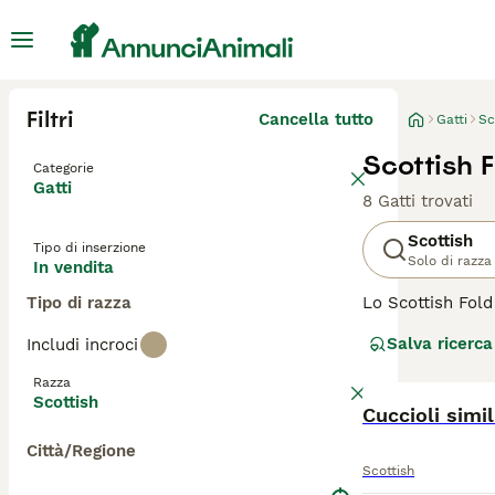
Filtri
Cancella tutto
Gatti
Sc
Scottish F
Categorie
Gatti
8 Gatti trovati
Scottish
Tipo di inserzione
Solo di razza
In vendita
Tipo di razza
Lo Scottish Fold
Sono relativamen
Salva ricerca
Includi incroci
strada nei cuori
ma vanta anche u
Razza
Scottish
Leggi la
Cuccioli simi
nostra p
Città/Regione
Scottish