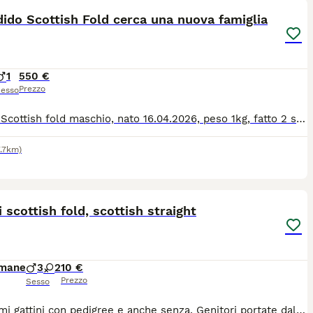
ido Scottish Fold cerca una nuova famiglia
1
550 €
Prezzo
esso
Gattino Scottish fold maschio, nato 16.04.2026, peso 1kg, fatto 2 sverminazione e vaccino senza pedigree, ma è razza pura. Mamma e babbo sono scottish entrambi. Con grande cura cerco una nuova casa per il mio meraviglioso Scottish Fold maschio. È un gatto dolce, affettuoso e abituato alla vita in casa, ideale per chi desidera un compagno tranquillo e coccolone. Verrà affidato solo a persone serie e amanti degli animali, che possano garantirgli tanto affetto e le attenzioni che merita.
7.7km)
6
4
i scottish fold, scottish straight
imane
3
2
10 €
Prezzo
Sesso
Bellissimi gattini con pedigree e anche senza. Genitori portate dall'estero, nonni, bisnonni-campioni mondiale. Saranno pronti per agosto.