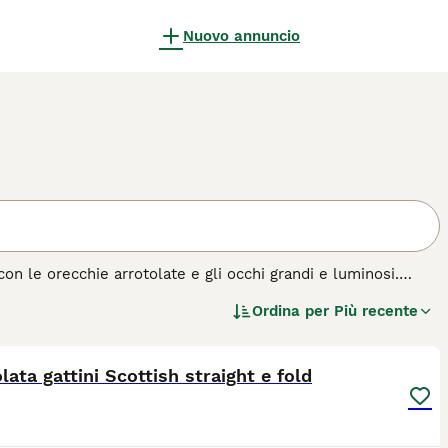
Nuovo annuncio
con le orecchie arrotolate e gli occhi grandi e luminosi.
na negli anni '60, questi adorabili gatti si sono fatti
Ordina per
Più recente
ragione. Non solo lo Scottish Fold ha un aspetto insolito,
4
 di cane.
lata gattini Scottish straight e fold