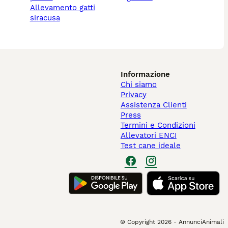
allevamento gatti
siracusa
Informazione
Chi siamo
Privacy
Assistenza Clienti
Press
Termini e Condizioni
Allevatori ENCI
Test cane ideale
© Copyright
2026
-
AnnunciAnimali