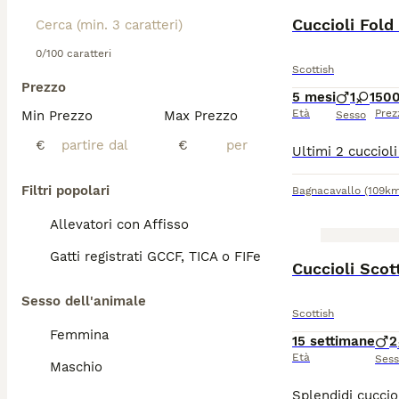
Cuccioli Fold
0/100 caratteri
Scottish
Prezzo
5 mesi
1
1
500
Età
Prez
Min Prezzo
Max Prezzo
Sesso
€
€
Filtri popolari
Bagnacavallo
(109km
Allevatori con Affisso
Gatti registrati GCCF, TICA o FIFe
Cuccioli Scot
Sesso dell'animale
Scottish
Femmina
15 settimane
2
Età
Ses
Maschio