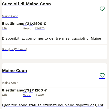
Cuccioli di Maine Coon
Maine Coon
5 settimane
2
2
900 €
Età
Prezzo
Sesso
Disponibili al compimento dei tre mesi cuccioli di Maine Coon xxl Verranno consegnati con vaccini, sverminazioni, antiparassitari, kit cucciolo, certificato di buona salute. Pedigree da compagnia. Genitori testati Di proprietà Abituati al contatto con bambini, cani e simili, sono dolcissimi e coccoloni
Bologna
(115.4km)
5
Maine Coon
Maine Coon
8 settimane
3
1
1200 €
Età
Prezzo
Sesso
I genitori sono stati selezionati nel pieno rispetto degli standard di razza. Godono di ottima salute e sono testati per: FIV/FELV Ecocardiogramma regolare (esenti da HCM) Esenti da tutte le principali patologie genetiche della razza Cosa include l'affido: Il cucciolo lascerà l'allevamento provvisto di tutta la documentazione ufficiale e medica necessaria: Pedigree ufficiale (certificato genealogico) Microchip già inserito e registrazione all'anagrafe felina Ciclo vaccinale completo adeguato all'età Trattamenti sverminanti completati Assistenza post-affido continua per supportarvi in ogni fase della crescita Scegliere il nostro allevamento significa affidarsi a professionisti che mettono al primo posto il benessere animale, l'etica e la corretta selezione morfologica e caratteriale della razza.