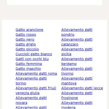
gatto arancione
allevamento gatti
gatto rosso
sondrio
gatto nero
allevamento gatti
gatto grigio
catanzaro
gatto piccolo
allevamento gatti
cuccioli gatto bianco
sicilia
gatti con occhi blu
allevamento gatti
gatto femmina
bergamo
gatto maschio
allevamento gatti
allevamento gatti roma
livorno
allevamento gatti
allevamento gatti
torino
mantova
allevamento gatti friuli
allevamento gatti lecce
venezia giulia
allevamento gatti
allevamento gatti
frosinone
novara
allevamento gatti
allevamento gatti
modena