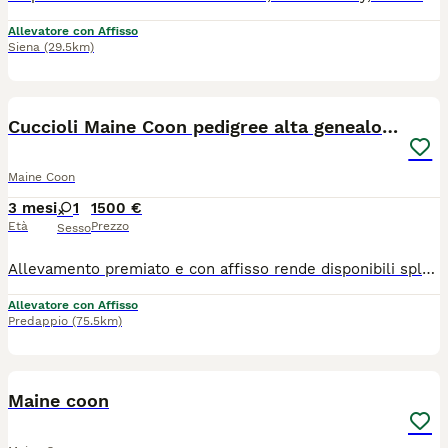
Allevatore con Affisso
Siena
(29.5km)
14
1
Cuccioli Maine Coon pedigree alta genealogia
Maine Coon
3 mesi
1
1500 €
Età
Prezzo
Sesso
Allevamento premiato e con affisso rende disponibili splendidi cuccioli di Maine Coon che cercano famiglie da amare per tutta la vita! Raggiungeranno le nuove case con pedigree, libretto sanitario con vaccinazioni complete e microchip. Figli di Campionessa. Genealogia sana e con analisi complete per Fiv, Felv, Hcm, Ecocardio, PKD e PkDef. Nati il 14 aprile, saranno ritirabili dal 14 luglio, prenotabili da subito, possono essere ritirati anche dopo le vacanze estive.
Allevatore con Affisso
Predappio
(75.5km)
6
Maine coon