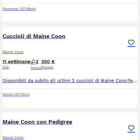
Ravenna
(107.6km)
9
Cuccioli di Maine Coon
Maine Coon
11 settimane
2
350 €
Età
Prezzo
Sesso
Disponibili da subito gli ultimi 2 cuccioli di Maine Coon,femmine di 2 mesi già compiuti,nate ed allevate in famiglia con tanto amore e dedizione, ottimo carattere, estremamente affettuose,abituate all' uso della lettiera e il tiragraffi,visitate dal veterinario con doppia sverminazione e profiassi antiparassitaria esterna.per maggiori informazioni contattatemi tramite WhatsApp al 3889944741
Rimini
(97.7km)
26
Maine Coon con Pedigree
Maine Coon