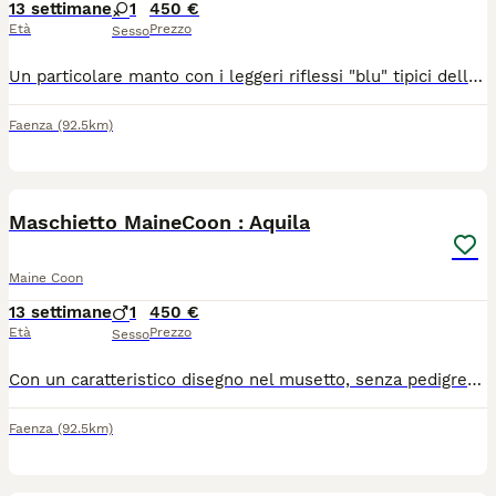
13 settimane
1
450 €
Età
Prezzo
Sesso
Un particolare manto con i leggeri riflessi "blu" tipici della razza, sebbene senza pedigree in quanto la madre non ne è dotata a differenza del padre che è un campione MaineCoon con pedigree ( 14kg) . Abituata alla lettiera, sverminata e vaccinata Une delle più belle femminucce della cucciolata.
Faenza
(92.5km)
7
Maschietto MaineCoon : Aquila
Maine Coon
13 settimane
1
450 €
Età
Prezzo
Sesso
Con un caratteristico disegno nel musetto, senza pedigree, sverminato, vaccinato, abituato alla lettiera e svezzato ha un carattere davvero dolcissimo, molto abituato al contatto umano
Faenza
(92.5km)
7