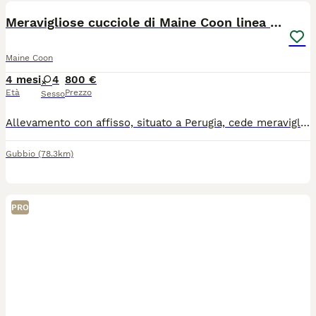
Meravigliose cucciole di Maine Coon linea russa
Maine Coon
4 mesi
4
800 €
Età
Prezzo
Sesso
Allevamento con affisso, situato a Perugia, cede meravigliose cucciole di Maine Coon, linea russa, con pedigree AGI. Le cucciole, nate il 2 aprile, presentano un meraviglioso manto tortie. Al momento della cessione (90 giorni dalla nascita) avranno libretto sanitario con doppia vaccinazione e trattamento vermifugo, microchip, principali test genetici ( SMA, PKDef, HCM) ed ecocardio i dei genitori negativi, regolare contratto di cessione e pedigree AGI. Gradita piccola presentazione, contattateci per qualsiasi info, saremo lieti di rispondere!
Gubbio
(78.3km)
PRO