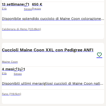
13 settimane
1
650 €
Età
Prezzo
Sesso
Disponibile splendido cucciolo di Maine Coon colorazione Blu Smoke (sottopelo bianco con effetto fumo) da imponenti linee russe (tratti marcati e grandi ciuffi sulle orecchie). Genitori: Visibili e testati negativi FIV/FeLV e HCM (cardiopatia). Pedigree: Ceduto senza pedigree esclusivamente come animale da compagnia. Il cucciolo verrà consegnato con: Libretto sanitario Ciclo di sverminazione e primo vaccino Già svezzato e abituato alla lettiera
Calderara di Reno
(123.8km)
7
Cuccioli Maine Coon XXL con Pedigree ANFI
Maine Coon
4 mesi
3
1
Età
Sesso
Disponibili ultimi meravigliosi cuccioli di Maine Coon nati il 06.04.2026, cresciuti in ambiente domestico con amore ed attenzione. Cuccioli molto socievoli abituati al contatto umano ed alla vita in famiglia. Saranno ceduti al compimento del terzo mese di età con le previste vaccinazioni effettuate, sverminazione, con microchip e libretto sanitario. Genitori con ecocardio regolare e test Fil/Felv negativi. Papà di taglia molto grande con struttura importante e mamma dal carattere dolcissimo, molto equilibrata ed affettuosa. Per ulteriori info, foto e video - contatto Whatsapp 3454323981
Fano
(119.1km)
7