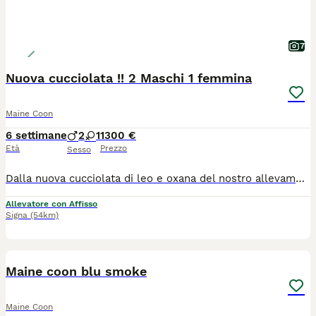
7
Nuova cucciolata !! 2 Maschi 1 femmina
Maine Coon
6 settimane
2
1
1300 €
Età
Prezzo
Sesso
Dalla nuova cucciolata di leo e oxana del nostro allevamento, sono disponibili alla prenotazione 3 gattini 2 maschi (Black Tabby with White) 1 femmina (Black Tortie with White) i gattini verrano ceduti a fine settembre dopo 3 mesi e una settimana in cui saranno abituati al contatto umano ai bambini alle aspirapolveri e alla vita in famiglia in generale. Verranno ceduti sverminati, vaccinati, con microchip e pedigree afi-wcf. Genitori esenti da patologie e sempre visibili presso il nostro allevamento. Foto dei gattini a 14 giorni
Allevatore con Affisso
Signa
(54km)
3
Maine coon blu smoke
Maine Coon