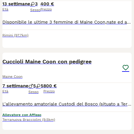
13 settimane
3
400 €
Età
Prezzo
Sesso
Disponibile le ultime 3 femmine di Maine Coon,nate ed allevate in famiglia,seguite fin dalla nascita con tanto amore e dedizione,svezzate con alimenti di alta qualità,per maggiori informazioni/foto/video contattatemi tramite WhatsApp al 3889944741
Rimini
(97.7km)
7
Cuccioli Maine Coon con pedigree
Maine Coon
7 settimane
5
5
800 €
Età
Prezzo
Sesso
L'allevamento amatoriale Custodi del Bosco (situato a Terranuova Bracciolini, Arezzo) è lieto di annunciare la nascita di due splendide cucciolate di Maine Coon! I piccoli saranno pronti per raggiungere le loro nuove famiglie a partire da settembre. I nostri cuccioli crescono in un ambiente familiare, circondati da amore e attenzioni, per garantire un carattere equilibrato, socievole e affettuoso. Cosa include la cessione del cucciolo: Pedigree AFEF Microchip già inserito e registrazione all'anagrafe felina Ciclo di vaccinazioni e sverminazioni effettuati. Libretto sanitario Test genetici dei genitori Nota sulle foto: i cuccioli contrassegnati con una X sono già stati prenotati e non sono più disponibili. Ci troviamo a Terranuova Bracciolini (AR), in Toscana. Se vuoi venire a conoscerli o desideri ricevere maggiori informazioni, foto e video dei singoli cuccioli, non esitare a contattarci! Saremo felici di trovare la famiglia perfetta per ognuno dei nostri "Custodi del Bosco".
Allevatore con Affisso
Terranuova Bracciolini
(9.5km)
8