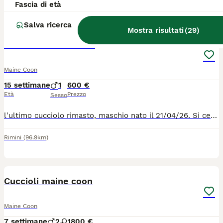
Bentivoglio
(128.4km)
Fascia di età
6
Salva ricerca
Mostra risultati
(
29
)
Cucciolo Maine coon
Maine Coon
15 settimane
1
600 €
Età
Prezzo
Sesso
l'ultimo cucciolo rimasto, maschio nato il 21/04/26. Si cede svezzato,sverminato e con due vaccini. Abituato alla lettiera e tiragraffi. Ottimo carattere, dolce ed affettuoso.
Rimini
(96.9km)
9
Cuccioli maine coon
Maine Coon
7 settimane
2
1
800 €