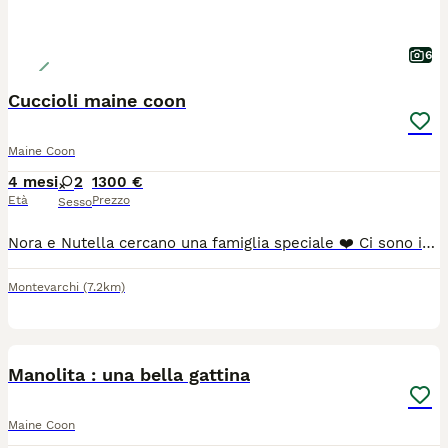
6
Cuccioli maine coon
Maine Coon
4 mesi
2
1300 €
Età
Prezzo
Sesso
Nora e Nutella cercano una famiglia speciale ❤️ Ci sono incontri che aspettano solo il momento giusto per accadere. Nora, elegante Black Silver ticket e Nutella, affascinante Black Smok due splendide cucciole Maine Coon che saranno pronte a lasciare il nido dal 10 luglio. Cresciute in casa con amore e attenzioni quotidiane, sono abituate alla presenza di persone, bambini, altri gatti e cani. Hanno un carattere dolce, equilibrato e socievole, tipico di cucciole allevate in un vero ambiente familiare. Saranno affidate con: 🐾 Microchip 🐾 Vaccinazioni in regola per l'età 🐾 Sverminazioni effettuate 🐾 Pedigree 🐾 Libretto sanitario 🐾 Genitori sottoposti a test genetici per le principali patologie della razza La nostra priorità è trovare per loro famiglie responsabili e amorevoli, che sappiano apprezzare non solo la loro bellezza, ma anche il meraviglioso carattere che le contraddistingue.
Montevarchi
(7.2km)
7
Manolita : una bella gattina
Maine Coon