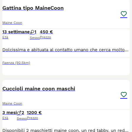
Gattina tipo MaineCoon
Maine Coon
13 settimane
1
450 €
Età
Prezzo
Sesso
Dolcissima e abituata al contatto umano che cerca molto attivamente, senza pedigree perché la madre non ne è dotata ma il padre si ( campione con pedigree di 14 Kg ) . Abituata alla lettiera. Potete chiamare o scrivere a WhatsApp
Faenza
(92.5km)
8
Cuccioli maine coon maschi
Maine Coon
3 mesi
2
1200 €
Età
Prezzo
Sesso
Disponibili 2 maschietti maine coon, un red tabby, un red and white. I cuccioli verranno ceduti al compimento delle 14 settimane di età, sverminati, vaccinati, chip, passaggio di proprietà del chip, pedigree Anfi. A corredo vengono consegnati test genetici e ecocardiografici dei genitori, kit partenza cucciolo, contratto di cessione con obbligo di sterilizzazione entro 6 mesi di vita, regolare fattura. Siamo a siena. Allevamento Elinor Woods