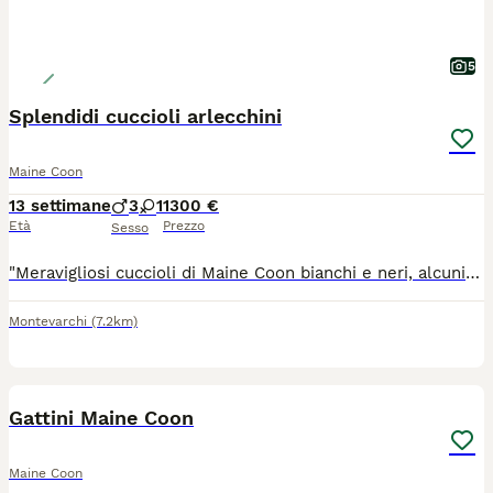
5
Splendidi cuccioli arlecchini
Maine Coon
13 settimane
3
1
1300 €
Età
Prezzo
Sesso
"Meravigliosi cuccioli di Maine Coon bianchi e neri, alcuni con splendida livrea tabby. Allevati con amore in ambiente familiare, sono sani, dolcissimi e ben socializzati. Crescono con la massima cura e saranno affidati solo a famiglie responsabili, pronte ad amarli per tutta la vita." 🐾
Montevarchi
(7.2km)
6
Gattini Maine Coon
Maine Coon