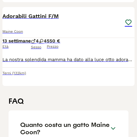
16
Adorabili Gattini F/M
Maine Coon
13 settimane
4
4
550 €
Età
Prezzo
Sesso
La nostra splendida mamma ha dato alla luce otto adorabili gattini, 4 femmine e 4 maschi, che sono alla ricerca di meravigliose case per sempre. Il papà è il nostro Maine Coon registrato, quindi i piccoli sono super soffici e dal carattere affettuoso. Le femmine sono contrassegnate dai collari Viola, Rosa, Azzurro Chiaro e Rosso, mentre i maschi dai collari Grigio Chiaro/Blu Scuro, Verde, Giallo e Arancione. Non esitate a chiedere se avete dubbi nell’identificarli. I nostri gattini cresceranno in un ambiente familiare, abituati ai cani, ai bambini piccoli e a tutti i normali rumori della casa. Vengono coccolati regolarmente e sono molto abituati al contatto umano. La loro intelligente mamma li ha già educati all’uso della lettiera e saranno completamente svezzati con cibo umido e secco prima di lasciare la loro casa natale. Ogni gattino verrà consegnato con un kit iniziale comprendente un giocattolo a cui è abituato, una parte della copertina della mamma, alcune delle sue bustine di cibo umido preferite per aiutarlo ad ambientarsi e latte per gattini. Saranno inoltre trattati contro pulci e vermi. I gattini saranno pronti per raggiungere le loro nuove famiglie il 28 giugno. Per noi è estremamente importante trovare per ciascuno di loro una casa amorevole e definitiva, quindi non esitate a contattarci per ulteriori informazioni o per qualsiasi domanda.
Terni
(132km)
FAQ
Quanto costa un gatto Maine
Coon?