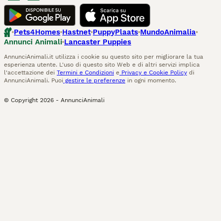
Pets4Homes
Hastnet
PuppyPlaats
MundoAnimalia
Annunci Animali
Lancaster Puppies
AnnunciAnimali.it utilizza i cookie su questo sito per migliorare la tua
esperienza utente. L'uso di questo sito Web e di altri servizi implica
l'accettazione dei
Termini e Condizioni
e
Privacy e Cookie Policy
di
AnnunciAnimali. Puoi
gestire le preferenze
in ogni momento.
© Copyright
2026
-
AnnunciAnimali