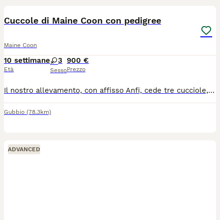
Cuccole di Maine Coon con pedigree
Maine Coon
10 settimane
3
900 €
Età
Prezzo
Sesso
Il nostro allevamento, con affisso Anfi, cede tre cucciole, nate il 28 Maggio, linea russa: una bellissima black tabby dalle orecchie lunghissime e due blue high silver tabby dal manto fantastico . Al momento della cessione avranno libretto sanitario con doppia vaccinazione e trattamento antiparassitario, microchip, pedigree Anfi, principali test genetici negativi (HCM, PKDEF, SMA,FIV e Felv) ed ecocardio nella norma di entrambe i genitori, regolare contratto di cessione da compagnia, kit alimentare di benvenuto. Le cucciole sono abituate all' uso della lettiera e del tiragraffi e alla presenza dei bambini. Possibilità di venire a trovarci in allevamento senza impegno ovviamente! Per ulteriori foto, video o info siamo a disposizione!
Gubbio
(78.3km)
ADVANCED