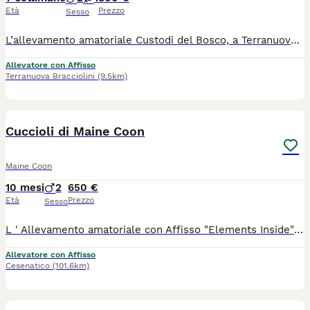
Età
Prezzo
Sesso
L’allevamento amatoriale Custodi del Bosco, a Terranuova Bracciolini (AR), ha ancora disponibili 3 splendidi cuccioli pronti a raggiungere le loro nuove famiglie da settembre: 2 cuccioli rossi 1 femmina tricolore con una particolare macchia sul viso Cresciuti in ambiente familiare, con amore e attenzioni, per sviluppare un carattere socievole, equilibrato e affettuoso. Cosa include la cessione del cucciolo: Pedigree AFEF Microchip già inserito e registrazione all'anagrafe felina Ciclo di vaccinazioni e sverminazioni effettuati. Libretto sanitario Test genetici dei genitori Ci troviamo a Terranuova Bracciolini (AR), in Toscana. Se vuoi venire a conoscerli o desideri ricevere maggiori informazioni, foto e video dei singoli cuccioli, non esitare a contattarci! Saremo felici di trovare la famiglia perfetta per ognuno dei nostri "Custodi del Bosco".
Allevatore con Affisso
Terranuova Bracciolini
(9.5km)
20
1
Cuccioli di Maine Coon
Maine Coon
10 mesi
2
650 €
Età
Prezzo
Sesso
L ' Allevamento amatoriale con Affisso "Elements Inside" Maine Coon Cattery , accetta prenotazioni per cuccioli.... Saranno ceduti al 90 giorno di nascita con : Pedigree AGI Libretto Sanitario Copie test genetici dei riproduttori Microchip Doppia vaccinazione Doppia sverminazione Contratto da Compagnia Siamo un piccolo allevamento con tanta voglia di fare.... Gattofili per passione mettiamo sempre al primo posto la salute dei nostri Mici che , condividono la casa insieme a noi. Infatti , è molto importante per un gatto vivere a contatto con gli esseri umani sin dai primi giorni di vita , questo contribuisce a consolidare un rapporto che durerà anche con i futuri padroni per sempre... Saremo inoltre molto disponibili ad accogliervi in Allevamento per vedere i cuccioli nelle loro fasi di crescita vicino ai loro genitori ..... NUOVA CUCCIOLATA NATA IL 28/09 Ultimo Cucciolo Rimasto: 1 Black tabby with white. ...inviatemi pure mess x info.....
Allevatore con Affisso
Cesenatico
(101.6km)
13