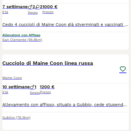
7 settimane
2
2
1000 €
Età
Prezzo
Sesso
Cedo 4 cuccioli di Maine Coon già stverminati e vaccinati ,test genetici dei genitori documentati e visibili verranno ceduti dopo il terzo mese di età con pedigree da compagnia oppure no ma a prezzo differente ,il nostro è un allevamento con regolare affisso tutti I nostri Maine Coon vivono in casa con noi per ulteriori informazioni contattare Silvia al numero WhatsApp 3408029993.
Allevatore con Affisso
San Clemente
(95.8km)
7
Cucciolo di Maine Coon linea russa
Maine Coon
10 settimane
1
1200 €
Età
Prezzo
Sesso
Allevamento con affisso, situato a Gubbio, cede stupendo cucciolo di Maine Coon black tabby. Nato il 28 Maggio sarà disponibile all' adozione i primi di settembre. Al momento della cessione avrà libretto sanitario con doppia vaccinazione e trattamento antiparassitario, microchip, pedigree Anfi, principali test genetici ed ecocardio dei genitori negativi , regolare contratto di cessione e kit alimentare di benvenuto. Abituato all'uso della lettiera, del tiragraffi e al contatto con i bambini. Per info, foto e video contattateci ! Gradita piccola presentazione !
Gubbio
(78.3km)
7
1