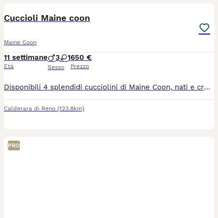
Cuccioli Maine coon
Maine Coon
11 settimane
3
1
650 €
Età
Prezzo
Sesso
Disponibili 4 splendidi cucciolini di Maine Coon, nati e cresciuti in ambiente familiare. Quando: Cedibili da Fine luglio . Salute: Consegnati con libretto sanitario, sverminati e con primo vaccino. Genitori: Visibili in loco (cuccioli ceduti senza pedigree). Per informazioni, foto o prenotazioni, contattami in privato!
Calderara di Reno
(123.8km)
PRO