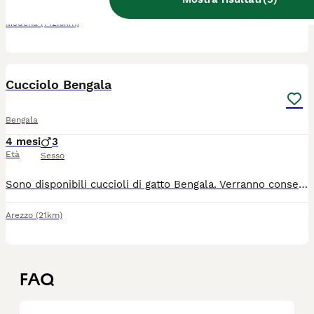
Modena
(142.6km)
4
1
Cucciolo Bengala
Bengala
4 mesi
3
Età
Sesso
Sono disponibili cuccioli di gatto Bengala. Verranno consegnati con regolare ciclo di sverminazione, vaccini e pedigree. Per info scrivere o chiamare. Emanuele e Alessandra
Arezzo
(21km)
FAQ