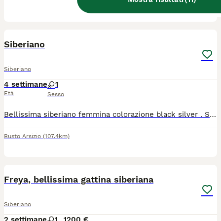
Cadorago
(124.4km)
4
Siberiano
Siberiano
4 settimane
1
Età
Sesso
Bellissima siberiano femmina colorazione black silver . Sarà disponibile dopo 90 GG e ceduta con ciclo vaccinale microchip pedigree ministeriale. Tutte le ulteriori informazioni se interessati
Busto Arsizio
(107.4km)
14
Freya, bellissima gattina siberiana
Siberiano
2 settimane
1
1200 €