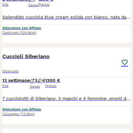
Età
Prezzo
Sesso
Splendido cucciola blue cream solida con bianco, nata da rare e pregiate linee di sangue. La gattina sta crescendo in ambiente familiare, insieme ai fratelli, circondato da coccole e attenzioni. Perfetta come pet, per show e breading! La piccola verrà ceduto con Microchip termico Libretto sanitario Iscrizione in anagrafe Pedigree Vaccinazioni e profilassi personalizzate Regolare contratto di cessione Kit di benvenuto Visibile presso L’allevamento Casa di Cally insieme ai genitori. Non cerchiamo semplicemente una casa. Cerchiamo la famiglia giusta, quella con cui costruirà una storia destinata a durare tutta la vita. Se stai pensando di condividere il tuo cammino con un gatto siberiano, questo potrebbe essere l'inizio di qualcosa di speciale: 🤍 Selezione etica 🏡 Crescita in ambiente familiare 🥩 Alimentazione naturale 🩺 Genitori testati e seguiti con cura 🐾 Supporto prima e dopo l'arrivo del cucciolo Per informazioni sulle cucciolate disponibili e sulla nostra filosofia di allevamento, contattaci in privato Il cucciolo non è in regalo o adozione, contattare solo se realmente interessati
Allevatore con Affisso
Cadorago
(124.4km)
22
Cuccioli Siberiano
Siberiano
13 settimane
3
4
1300 €
Età
Prezzo
Sesso
7 cucciolotti di Siberiano, 3 maschi e 4 femmine, pronti dal 10 di Agosto, genitori testati hcm, pkd e pkdef n/n, ecocardio regolari n/n, Kit cucciolo..
Allevatore con Affisso
Cilavegna
(73.2km)
8
2