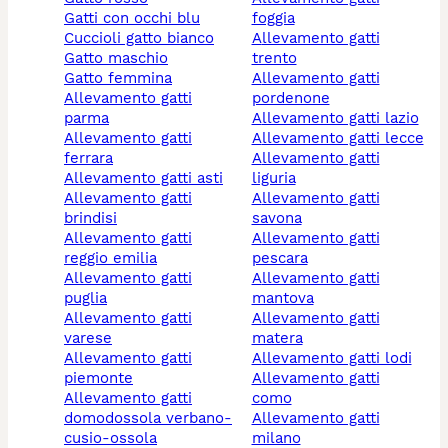
gatti con occhi blu
foggia
cuccioli gatto bianco
allevamento gatti
gatto maschio
trento
gatto femmina
allevamento gatti
allevamento gatti
pordenone
parma
allevamento gatti lazio
allevamento gatti
allevamento gatti lecce
ferrara
allevamento gatti
allevamento gatti asti
liguria
allevamento gatti
allevamento gatti
brindisi
savona
allevamento gatti
allevamento gatti
reggio emilia
pescara
allevamento gatti
allevamento gatti
puglia
mantova
allevamento gatti
allevamento gatti
varese
matera
allevamento gatti
allevamento gatti lodi
piemonte
allevamento gatti
allevamento gatti
como
domodossola verbano-
allevamento gatti
cusio-ossola
milano