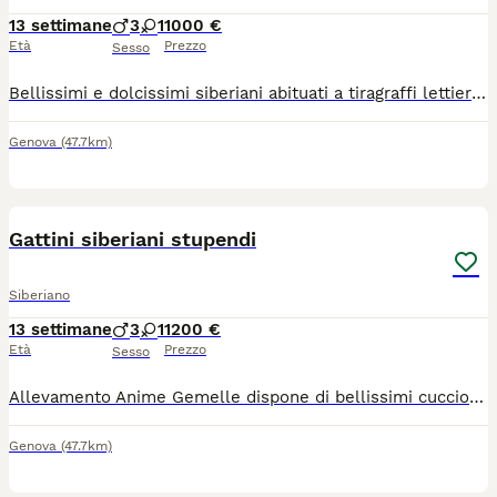
13 settimane
3
1
1000 €
Età
Prezzo
Sesso
Bellissimi e dolcissimi siberiani abituati a tiragraffi lettiera sono 4 3 maschi ed una femmina Norma Nathan Never e Noah il prezzo sarà divisibile in tre trance la prima alla prenotazione la seconda al primo vaccino la terza al ritiro
Genova
(47.7km)
9
1
Gattini siberiani stupendi
Siberiano
13 settimane
3
1
1200 €
Età
Prezzo
Sesso
Allevamento Anime Gemelle dispone di bellissimi cuccioli di siberiani i piccoli sono dolcissimi abituati già a lettiera e tiragraffi saranno disponibili dopo ultimo vaccino ê microchip saranno consegnati con test feci pedigree certificato di buona salute e kit cuccioli!! Numero 3516106607
Genova
(47.7km)