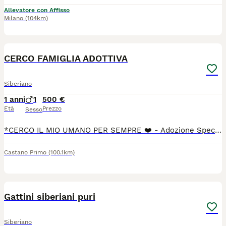
Allevatore con Affisso
Milano
(104km)
1
CERCO FAMIGLIA ADOTTIVA
Siberiano
1 anni
1
500 €
Età
Prezzo
Sesso
*CERCO IL MIO UMANO PER SEMPRE ❤️ - Adozione Speciale Castano Primo/MI* Lui è Tigro, 3 anni, castrato e sanissimo. Il suo lavoro preferito? Farti da ombra. *I suoi superpoteri con le persone:* - Dormire accanto a te nel letto, appiccicato. - Seguirti in ogni stanza perché la solitudine non è contemplata. - Pretendere coccole e ricambiare con fusa e testatine. È il gatto ideale se sogni un coinquilino affettuoso che ti sceglie ogni giorno. Con gli umani è un patatone totale. *L’unica regola di Tigro: niente coinquilini pelosi.* Non tollera altri gatti in casa. Con loro va in stress e diventa aggressivo per difendere il suo territorio e le sue persone. Per questo cerco per lui una famiglia *senza altri animali*, dove possa essere l’unico re del divano. Ha già cambiato casa una volta proprio per questo motivo. Per evitargli altro stress, farò colloquio conoscitivo, visita pre-affido e prevedo 2 settimane di prova. Voglio che questa sia la sua ultima casa. Se cerchi un gatto-cane che vive per stare con te, lui è perfetto. Se invece vuoi più gatti, purtroppo non fa per voi. Zona: Castano Primo (MI), ma mi sposto per la casa giusta. Contattami su WhatsApp: [3284511751)
Castano Primo
(100.1km)
8
Gattini siberiani puri
Siberiano