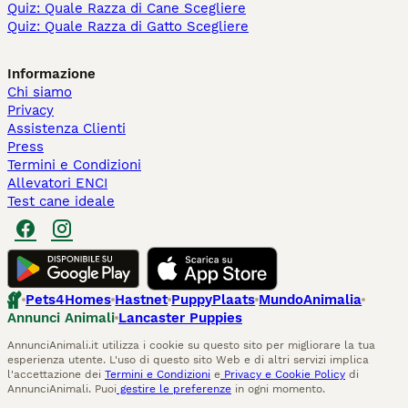
Quiz: Quale Razza di Cane Scegliere
Quiz: Quale Razza di Gatto Scegliere
Informazione
Chi siamo
Privacy
Assistenza Clienti
Press
Termini e Condizioni
Allevatori ENCI
Test cane ideale
Pets4Homes
Hastnet
PuppyPlaats
MundoAnimalia
Annunci Animali
Lancaster Puppies
AnnunciAnimali.it utilizza i cookie su questo sito per migliorare la tua
esperienza utente. L'uso di questo sito Web e di altri servizi implica
l'accettazione dei
Termini e Condizioni
e
Privacy e Cookie Policy
di
AnnunciAnimali. Puoi
gestire le preferenze
in ogni momento.