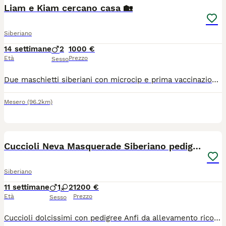
Liam e Kiam cercano casa 🏡
Siberiano
14 settimane
2
1000 €
Età
Prezzo
Sesso
Due maschietti siberiani con microcip e prima vaccinazione, nati il 1 maggio e cresciuti in mezzo ai bambini, cercano una nuova famiglia ...
Mesero
(96.2km)
9
Cuccioli Neva Masquerade Siberiano pedigree Anfi
Siberiano
11 settimane
1
2
1200 €
Età
Prezzo
Sesso
Cuccioli dolcissimi con pedigree Anfi da allevamento riconosciuto con affisso. I cuccioli hanno il libretto sanitario, microchip, vaccinazioni, i certificati di assenza parassiti, assenza di malattie infettive, assenza di anomalie e di buona salute. I genitori sono iscritti all’Associazione Nazionale Felina Italiana e seguiti dai veterinari regolarmente con certificazioni e pedigree.