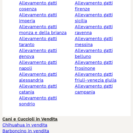
allevamento gatti
allevamento gatti
cosenza
firenze
allevamento gatti
allevamento gatti
imperia
sicilia
allevamento gatti
allevamento gatti
monza e della brianza
ravenna
allevamento gatti
allevamento gatti
taranto
messina
allevamento gatti
allevamento gatti
genova
belluno
allevamento gatti
allevamento gatti
napoli
frosinone
allevamento gatti
allevamento gatti
alessandria
friuli-venezia giulia
allevamento gatti
allevamento gatti
catania
campania
allevamento gatti
sondrio
Cani e Cuccioli in Vendita
Chihuahua in vendita
Barboncino in vendita