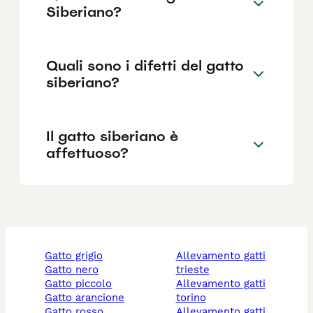
Siberiano?
Quali sono i difetti del gatto
siberiano?
Il gatto siberiano è
affettuoso?
gatto grigio
allevamento gatti
gatto nero
trieste
gatto piccolo
allevamento gatti
gatto arancione
torino
gatto rosso
allevamento gatti