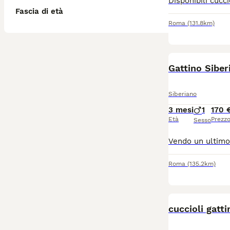
Fascia di età
Roma
(131.8km)
Gattino Siber
Siberiano
3 mesi
1
170 
Età
Prezz
Sesso
Roma
(135.2km)
cuccioli gatti