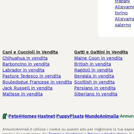
trapani
allevamento gatti
torino
allevamento gatti
salerno
Cani e Cuccioli in Vendita
Gatti e Gattini in Vendita
Chihuahua in vendita
Maine Coon in vendita
Barboncino in vendita
British in vendita
Labrador in vendita
Ragdoll in vendita
Pastore Tedesco in vendita
Bengala in vendita
Bouledogue Francese in vendita
Scottish in vendita
Jack Russell in vendita
Persiano in vendita
Maltese in vendita
Siberiano in vendita
Pets4Homes
Hastnet
PuppyPlaats
MundoAnimalia
Annun
AnnunciAnimali.it utilizza i cookie su questo sito per migliorare la tua esper