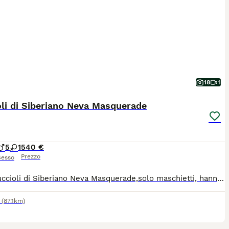
18
1
li di Siberiano Neva Masquerade
5
1
540 €
Prezzo
Sesso
Cedo cuccioli di Siberiano Neva Masquerade,solo maschietti, hanno 3 mesi e mezzo, dolcissimi,in ottima salute, vivono in famiglia.
(87.1km)
8