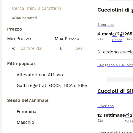
Cucciolini di 
0/100 caratteri
Siberiano
Prezzo
4 mesi
2
2
65
Min Prezzo
Max Prezzo
Età
Pre
Sesso
€
€
Filtri popolari
Savignano sul Rubic
Allevatori con Affisso
Gatti registrati GCCF, TICA o FIFe
Cuccioli di 
Sesso dell'animale
Siberiano
Femmina
12 settimane
2
Età
Ses
Maschio