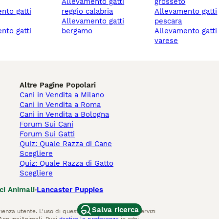
allevamento gatti
grosseto
reggio calabria
allevamento gatti
allevamento gatti
pescara
bergamo
allevamento gatti
varese
Altre Pagine Popolari
Cani in Vendita a Milano
Cani in Vendita a Roma
Cani in Vendita a Bologna
Forum Sui Cani
Forum Sui Gatti
Quiz: Quale Razza di Cane
Scegliere
Quiz: Quale Razza di Gatto
Scegliere
ci Animali
Lancaster Puppies
Salva ricerca
ienza utente. L'uso di questo sito Web e di altri servizi