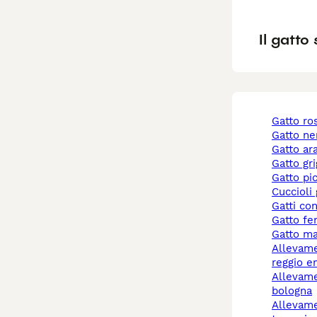
Il gatto
gatto r
gatto ne
gatto a
gatto gr
gatto pi
cuccioli
gatti co
gatto f
gatto m
allevamento gatti
reggio e
allevamento gatti
bologna
allevamento gatti