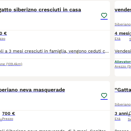
gatto siberizno cresciuti in casa
vendes
Siberiano
0 €
4 mesi
zzo
Età
Si cedono cuccioli a 3 mesi cresciuti in famiglia, vengono ceduti con il pro vaccino e due sverminaziomi e a seguire visita veyerinaris. vengo o ceduti a 650 euro
Allevator
one
(109.4km)
Arezzo
(5
9
1
Siberiano neva masquerade
“Gatta
Siberiano
700 €
3 anni
Prezzo
Età
so
S