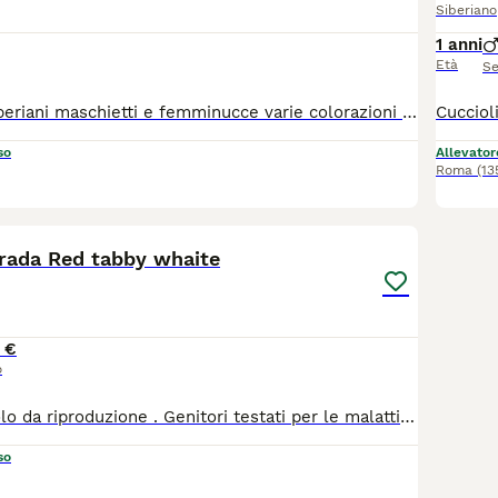
Siberiano
1 anni
Età
Se
Cuccioli gatto siberiani maschietti e femminucce varie colorazioni nati a marzo nat e cresciuti in casa bellissimi pelo ipoallergenico abituati ai bambini e ai cani genitori campioni nazionali pedigree alta genealogia sempre vaccinati visibili anche sul nostro sito internet cercando 'DOLCI PERLE SIBERIANÈ alla pagina CUCCIOLI DISPONIBILI esenti fiv/felv esenti pkd/hcm/PkDef allevamento 'dolci perle siberianè riconosciuto WCF e Fife cede già sverminati vaccinati svezzati abituati lettiera e al contatto umano con pedigree da compagnia contratto libretto sanitario microchip (il cui numero sarà comunicato in privato) Informazioni sui costi di cessione solo telefonicamente Tel.3206348763 dalle 9 alle 21 Disponibili in tutta Italia. Attenzione: solo il pedigree assicura l'appartenenza ad una razza, genitori e cuccioli devono avere il pedigree altrimenti perdono l'ipoallergenicità!
so
Allevator
Roma
(13
9
ada Red tabby whaite
 €
o
Stupendo cucciolo da riproduzione . Genitori testati per le malattie genetiche. Allevato in casa coi genitori ( visibili tutti e due) pedigree Anfi
so