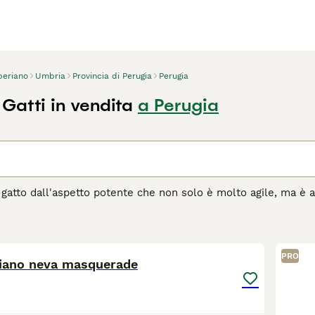
beriano
Umbria
Provincia di Perugia
Perugia
Gatti in vendita
a Perugia
n gatto dall'aspetto potente che non solo è molto agile, ma è 
oni e sfoggiano belle zampe grandi, il che si aggiunge al loro
adorabile, oltre al bell'aspetto. Da quando sono arrivati in It
10
ltre ad essere un bel gatto, il siberiano è un gatto gentile, gi
PRO
eriano neva masquerade
agina di consigli sul Siberiano
per informazioni su questa razz