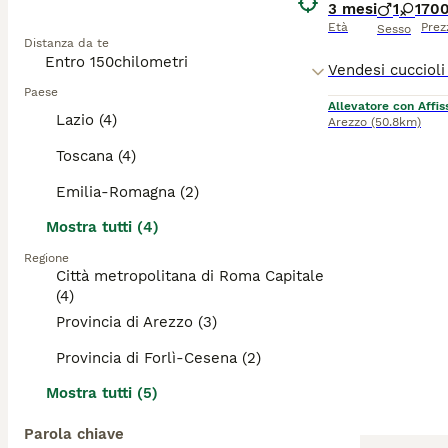
3 mesi
1
1
700
Età
Prez
Sesso
Distanza da te
Paese
Allevatore con Affis
Lazio (4)
Arezzo
(50.8km)
Toscana (4)
Emilia-Romagna (2)
Mostra tutti (4)
Regione
Città metropolitana di Roma Capitale
(4)
Provincia di Arezzo (3)
Provincia di Forlì-Cesena (2)
Mostra tutti (5)
Parola chiave