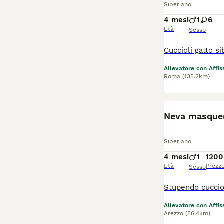
Siberiano
4 mesi
1
6
Età
Sesso
Allevatore con Affis
Roma
(135.2km)
Neva masquer
Siberiano
4 mesi
1
1200
Età
Prezz
Sesso
Allevatore con Affis
Arezzo
(56.4km)