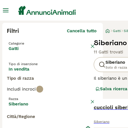
Filtri
Cancella tutto
Gatti
Si
Siberiano 
Categorie
Gatti
11 Gatti trovati
Siberiano
Tipo di inserzione
Solo di razza
In vendita
Tipo di razza
Il siberiano è u
e grandi dimensi
Salva ricerca
Includi incroci
una personalità 
buona ragione. O
Razza
Siberiano
Leggi la
cuccioli sib
nostra p
Città/Regione
Siberiano