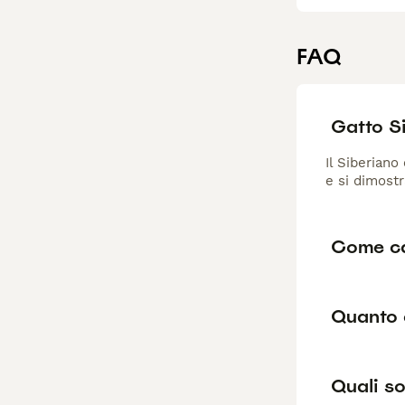
FAQ
Gatto S
Il Siberiano
e si dimost
Come ca
Quanto 
Quali so