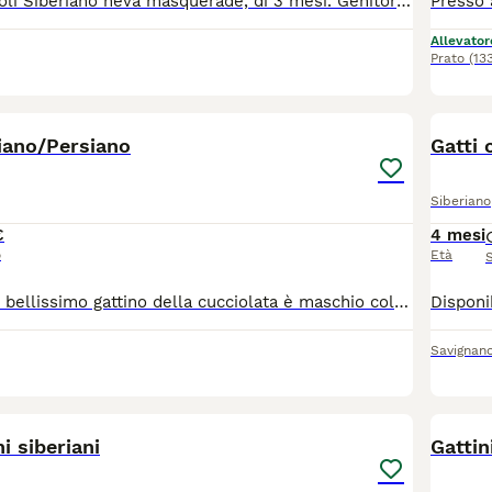
Disponibili cuccioli Siberiano neva masquerade, di 3 mesi. Genitori con pedigree visibili. Sono gattini dal carattere dolcissimo adatti ai bambini e alla convivenza con altri animali. Verranno consegnati già sverminati e vaccinati. Mangiano in autonomia e sanno usare la lettiera.
Allevator
Prato
(13
3
iano/Persiano
Gatti 
Siberiano
€
4 mesi
o
Età
Vendo un ultimo bellissimo gattino della cucciolata è maschio colore braun tabby nato in casa con genitori visibili ha tre mesi. Già sverminato e autosufficiente, deve essere solamente vaccinato per chi fosse interessato mi contatti telefonicamente al n 3425778503, prezzo 170€ Claudio. Si richiede la massima serietà grazie.
Savignan
9
ni siberiani
Gattin