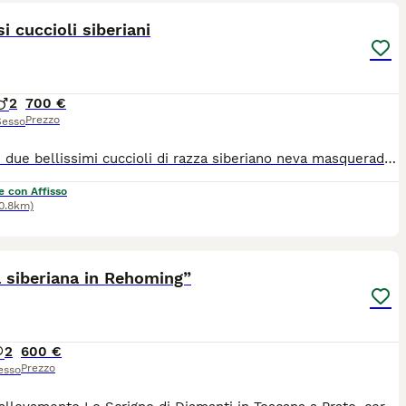
i cuccioli siberiani
2
700 €
Prezzo
Sesso
Vendesi due bellissimi cuccioli di razza siberiano neva masquerade ipoallergenici. Maggiorni informazioni in privato o via telefono: 3339493378 (contattate questo numero non quello che fornisce l’app)
e con Affisso
0.8km)
2
1
 siberiana in Rehoming”
2
600 €
Prezzo
esso