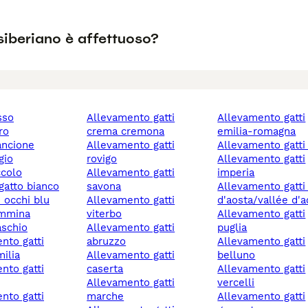
 siberiano è affettuoso?
osso
allevamento gatti
allevamento gatti
ro
crema cremona
emilia-romagna
rancione
allevamento gatti
allevamento gatti 
igio
rovigo
allevamento gatti
ccolo
allevamento gatti
imperia
 gatto bianco
savona
allevamento gatti valle
n occhi blu
allevamento gatti
d'aosta/vallée d'
emmina
viterbo
allevamento gatti
aschio
allevamento gatti
puglia
abruzzo
allevamento gatti
milia
allevamento gatti
belluno
caserta
allevamento gatti
allevamento gatti
vercelli
marche
allevamento gatti