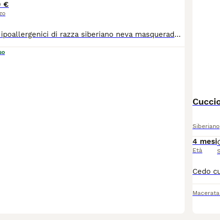
 €
zo
Vendesi cuccioli ipoallergenici di razza siberiano neva masquerade. Completi di pedigree e vaccinazioni. Maggiori informazioni in privato o contattate il numero 3339493378
so
Cuccio
Siberiano
4 mesi
Età
Macerata
16
4